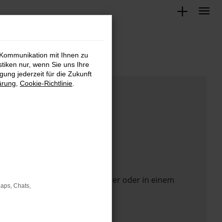
 Kommunikation mit Ihnen zu
stiken nur, wenn Sie uns Ihre
ung jederzeit für die Zukunft
ärung
,
Cookie-Richtlinie
.
 Seite in einem anderen Browser oder in einem
Maps, Chats,