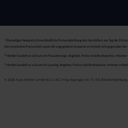
1
Ehemaliger Neupreis (Unverbindliche Preisempfehlung des Herstellers am Tag der Erstzu
Der errechnete Preisvorteil sowie die angegebene Ersparnis errechnet sich gegenüber der
2
Hierbei handelt es sich um ein Finanzierungs-Angebot. Preise sind Bruttopreise. Irrtümer
3
Hierbei handelt es sich um ein Leasing-Angebot. Preise sind Bruttopreise. Irrtümer vorbe
© 2026 Auto Köhler GmbH & Co. KG | Max-Spenger-Str. 11 | DE-84048 Mainburg