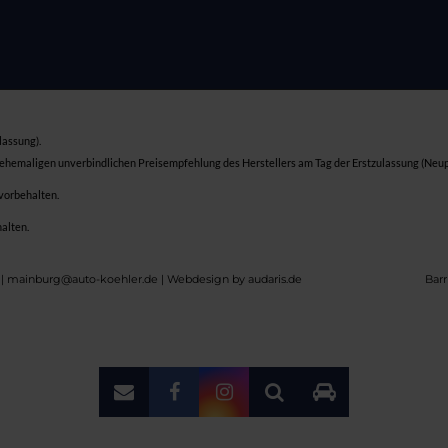
lassung).
 ehemaligen unverbindlichen Preisempfehlung des Herstellers am Tag der Erstzulassung (Neup
 vorbehalten.
halten.
 | mainburg@auto-koehler.de |
Webdesign by audaris.de
Barr