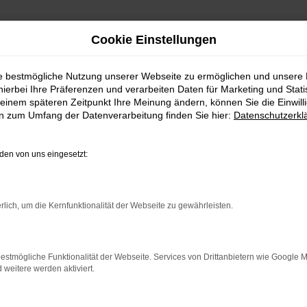
Cookie Einstellungen
ie bestmögliche Nutzung unserer Webseite zu ermöglichen und unsere
hierbei Ihre Präferenzen und verarbeiten Daten für Marketing und Stati
einem späteren Zeitpunkt Ihre Meinung ändern, können Sie die Einwillig
en zum Umfang der Datenverarbeitung finden Sie hier:
Datenschutzerkl
en von uns eingesetzt:
rbindung.
rlich, um die Kernfunktionalität der Webseite zu gewährleisten.
hmaschine?
das Laden bestimmter Seiten verhindern. Funktioniert die
estmögliche Funktionalität der Webseite. Services von Drittanbietern wie Google 
eitere werden aktiviert.
bleme zu beheben.