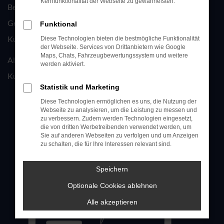
Kernfunktionalität der Webseite zu gewährleisten.
Bei jedem Werkstattbesuch bzw. beim Neu- oder
Gebrauchtwagenkauf, sammeln Sie mit der Auto Köhler
Funktional
4
Kundenkarte wertvolle Bonuspunkte
.
Diese Technologien bieten die bestmögliche Funktionalität
der Webseite. Services von Drittanbietern wie Google
Maps, Chats, Fahrzeugbewertungssystem und weitere
Also, nicht lange überlegen und sofort mit der Auto Köhler-
werden aktiviert.
Kundenkarte das Sammeln beginnen!
Statistik und Marketing
Diese Technologien ermöglichen es uns, die Nutzung der
Webseite zu analysieren, um die Leistung zu messen und
zu verbessern. Zudem werden Technologien eingesetzt,
die von dritten Werbetreibenden verwendet werden, um
Sie auf anderen Webseiten zu verfolgen und um Anzeigen
zu schalten, die für Ihre Interessen relevant sind.
Speichern
Optionale Cookies ablehnen
Alle akzeptieren