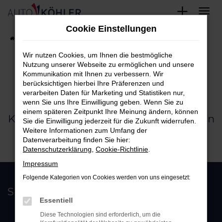
Zum
Cookie Einstellungen
Hauptinhalt
Startseite
UNTERNEHMEN
Kundenkarte
springen
Wir nutzen Cookies, um Ihnen die bestmögliche
Nutzung unserer Webseite zu ermöglichen und unsere
Kommunikation mit Ihnen zu verbessern. Wir
berücksichtigen hierbei Ihre Präferenzen und
verarbeiten Daten für Marketing und Statistiken nur,
Die Auto Köhler Kundenkarte
wenn Sie uns Ihre Einwilligung geben. Wenn Sie zu
einem späteren Zeitpunkt Ihre Meinung ändern, können
Kartenantrag bei uns im Haus ausfüllen
Sie die Einwilligung jederzeit für die Zukunft widerrufen.
Weitere Informationen zum Umfang der
und sofort Punkte sammeln!
Datenverarbeitung finden Sie hier:
Datenschutzerklärung
,
Cookie-Richtlinie
.
Impressum
Folgende Kategorien von Cookies werden von uns eingesetzt:
Sie sind uns wichtig!
Essentiell
Diese Technologien sind erforderlich, um die