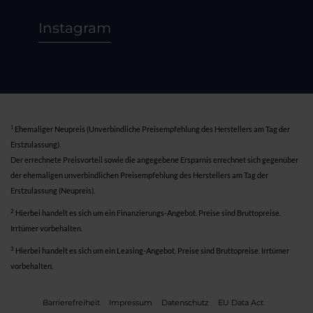
Instagram
1
Ehemaliger Neupreis (Unverbindliche Preisempfehlung des Herstellers am Tag der
Erstzulassung).
Der errechnete Preisvorteil sowie die angegebene Ersparnis errechnet sich gegenüber
der ehemaligen unverbindlichen Preisempfehlung des Herstellers am Tag der
Erstzulassung (Neupreis).
2
Hierbei handelt es sich um ein Finanzierungs-Angebot. Preise sind Bruttopreise.
Irrtümer vorbehalten.
3
Hierbei handelt es sich um ein Leasing-Angebot. Preise sind Bruttopreise. Irrtümer
vorbehalten.
Barrierefreiheit
Impressum
Datenschutz
EU Data Act