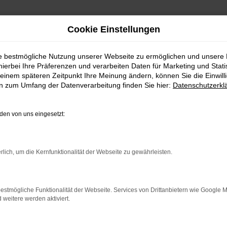
Cookie Einstellungen
ie bestmögliche Nutzung unserer Webseite zu ermöglichen und unsere
hierbei Ihre Präferenzen und verarbeiten Daten für Marketing und Stati
einem späteren Zeitpunkt Ihre Meinung ändern, können Sie die Einwillig
en zum Umfang der Datenverarbeitung finden Sie hier:
Datenschutzerkl
en von uns eingesetzt:
rbindung.
rlich, um die Kernfunktionalität der Webseite zu gewährleisten.
hmaschine?
das Laden bestimmter Seiten verhindern. Funktioniert die
estmögliche Funktionalität der Webseite. Services von Drittanbietern wie Google 
eitere werden aktiviert.
bleme zu beheben.