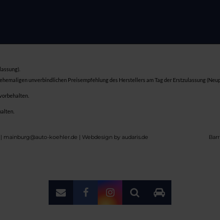
lassung).
 ehemaligen unverbindlichen Preisempfehlung des Herstellers am Tag der Erstzulassung (Neup
 vorbehalten.
halten.
 | mainburg@auto-koehler.de |
Webdesign by audaris.de
Barr