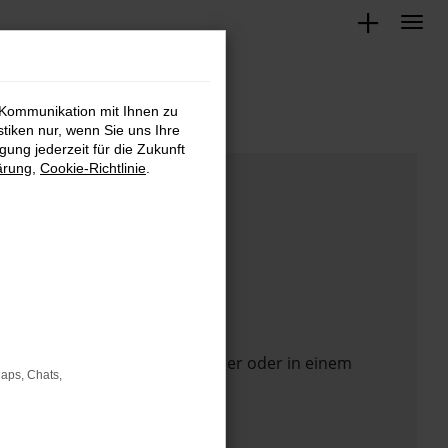
 Kommunikation mit Ihnen zu
stiken nur, wenn Sie uns Ihre
ung jederzeit für die Zukunft
ärung
,
Cookie-Richtlinie
.
 Seite in einem anderen Browser oder in einem
Maps, Chats,