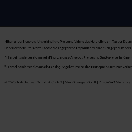
1
Ehemaliger Neupreis (Unverbindliche Preisempfehlung des Herstellers am Tag der Erstzu
Der errechnete Preisvorteil sowie die angegebene Ersparnis errechnet sich gegenüber der
2
Hierbei handelt es sich um ein Finanzierungs-Angebot. Preise sind Bruttopreise. Irrtümer
3
Hierbei handelt es sich um ein Leasing-Angebot. Preise sind Bruttopreise. Irrtümer vorbe
© 2026 Auto Köhler GmbH & Co. KG | Max-Spenger-Str. 11 | DE-84048 Mainburg