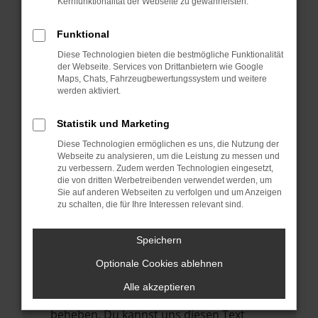
Kernfunktionalität der Webseite zu gewährleisten.
verhindern. Funktioniert die Seite in einem
anderen Browser oder in einem privaten
Funktional
Fenster?
Diese Technologien bieten die bestmögliche Funktionalität
Starte dein Gerät neu.
der Webseite. Services von Drittanbietern wie Google
Das kann manchmal helfen,
Maps, Chats, Fahrzeugbewertungssystem und weitere
werden aktiviert.
vorübergehende Probleme zu beheben.
Stelle sicher, dass dein Browser und dein
Statistik und Marketing
Betriebssystem auf dem neuesten Stand
Diese Technologien ermöglichen es uns, die Nutzung der
sind.
Webseite zu analysieren, um die Leistung zu messen und
zu verbessern. Zudem werden Technologien eingesetzt,
Veraltete Software birgt nicht nur ein
die von dritten Werbetreibenden verwendet werden, um
Sicherheitsrisiko, sondern kann auch dazu
Sie auf anderen Webseiten zu verfolgen und um Anzeigen
führen, dass bestimmte Funktionen nicht
zu schalten, die für Ihre Interessen relevant sind.
mehr unterstützt werden.
Speichern
Wende dich an den Webseitenbetreiber.
Wenn du alle oben genannten Schritte
Optionale Cookies ablehnen
versucht hast, kontaktiere uns bitte. Wir
Alle akzeptieren
werden versuchen, das Problem zu
beheben. Du kannst uns diesen Text