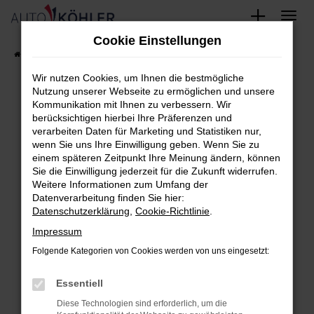
Zum
Cookie Einstellungen
Hauptinhalt
Startseite
FAHRZEUGE
Fahrzeug-Showroom
springen
Wir nutzen Cookies, um Ihnen die bestmögliche
Nutzung unserer Webseite zu ermöglichen und unsere
Kommunikation mit Ihnen zu verbessern. Wir
berücksichtigen hierbei Ihre Präferenzen und
Fehler: Network Error
verarbeiten Daten für Marketing und Statistiken nur,
wenn Sie uns Ihre Einwilligung geben. Wenn Sie zu
Beim Laden ist ein Fehler aufgetreten.
einem späteren Zeitpunkt Ihre Meinung ändern, können
Hier sind ein paar Tipps, die dir helfen können:
Sie die Einwilligung jederzeit für die Zukunft widerrufen.
Weitere Informationen zum Umfang der
Überprüfe deine Firewall und deine
Datenverarbeitung finden Sie hier:
Datenschutzerklärung
,
Cookie-Richtlinie
.
Internetverbindung.
Laden andere Webseiten, zum Beispiel
Impressum
deine Suchmaschine?
Folgende Kategorien von Cookies werden von uns eingesetzt:
Prüfe deine Browsererweiterungen.
Essentiell
Manche Erweiterungen, wie Werbeblocker,
können das Laden bestimmter Seiten
Diese Technologien sind erforderlich, um die