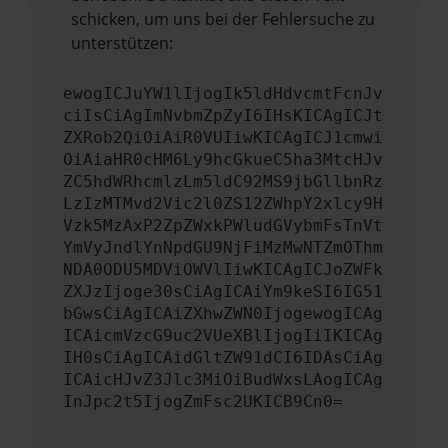
schicken, um uns bei der Fehlersuche zu
unterstützen:
ewogICJuYW1lIjogIk5ldHdvcmtFcnJv
ciIsCiAgImNvbmZpZyI6IHsKICAgICJt
ZXRob2QiOiAiR0VUIiwKICAgICJ1cmwi
OiAiaHR0cHM6Ly9hcGkueC5ha3MtcHJv
ZC5hdWRhcmlzLm5ldC92MS9jbGllbnRz
LzIzMTMvd2Vic2l0ZS12ZWhpY2xlcy9H
Vzk5MzAxP2ZpZWxkPWludGVybmFsTnVt
YmVyJndlYnNpdGU9NjFiMzMwNTZmOThm
NDA0ODU5MDViOWVlIiwKICAgICJoZWFk
ZXJzIjoge30sCiAgICAiYm9keSI6IG51
bGwsCiAgICAiZXhwZWN0IjogewogICAg
ICAicmVzcG9uc2VUeXBlIjogIiIKICAg
IH0sCiAgICAidGltZW91dCI6IDAsCiAg
ICAicHJvZ3Jlc3MiOiBudWxsLAogICAg
InJpc2t5IjogZmFsc2UKICB9Cn0=