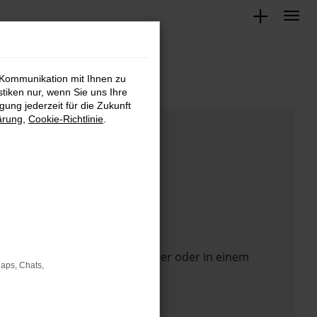
 Kommunikation mit Ihnen zu
stiken nur, wenn Sie uns Ihre
ung jederzeit für die Zukunft
ärung
,
Cookie-Richtlinie
.
 Seite in einem anderen Browser oder in einem
Maps, Chats,