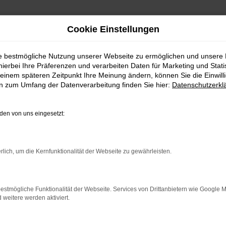
Cookie Einstellungen
ie bestmögliche Nutzung unserer Webseite zu ermöglichen und unsere
hierbei Ihre Präferenzen und verarbeiten Daten für Marketing und Stati
einem späteren Zeitpunkt Ihre Meinung ändern, können Sie die Einwillig
en zum Umfang der Datenverarbeitung finden Sie hier:
Datenschutzerkl
en von uns eingesetzt:
rbindung.
rlich, um die Kernfunktionalität der Webseite zu gewährleisten.
hmaschine?
das Laden bestimmter Seiten verhindern. Funktioniert die
estmögliche Funktionalität der Webseite. Services von Drittanbietern wie Google 
eitere werden aktiviert.
bleme zu beheben.