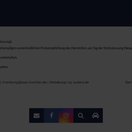
lassung).
 ehemaligen unverbindlichen Preisempfehlung des Herstellers am Tag der Erstzulassung (Neup
 vorbehalten.
halten.
 | mainburg@auto-koehler.de |
Webdesign by audaris.de
Barr