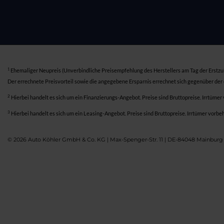
1
Ehemaliger Neupreis (Unverbindliche Preisempfehlung des Herstellers am Tag der Erstzu
Der errechnete Preisvorteil sowie die angegebene Ersparnis errechnet sich gegenüber der
2
Hierbei handelt es sich um ein Finanzierungs-Angebot. Preise sind Bruttopreise. Irrtümer
3
Hierbei handelt es sich um ein Leasing-Angebot. Preise sind Bruttopreise. Irrtümer vorbe
© 2026 Auto Köhler GmbH & Co. KG | Max-Spenger-Str. 11 | DE-84048 Mainburg