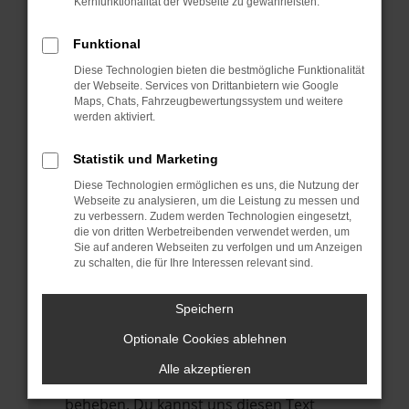
Kernfunktionalität der Webseite zu gewährleisten.
verhindern. Funktioniert die Seite in einem
anderen Browser oder in einem privaten
Funktional
Fenster?
Diese Technologien bieten die bestmögliche Funktionalität
Starte dein Gerät neu.
der Webseite. Services von Drittanbietern wie Google
Das kann manchmal helfen,
Maps, Chats, Fahrzeugbewertungssystem und weitere
werden aktiviert.
vorübergehende Probleme zu beheben.
Stelle sicher, dass dein Browser und dein
Statistik und Marketing
Betriebssystem auf dem neuesten Stand
Diese Technologien ermöglichen es uns, die Nutzung der
sind.
Webseite zu analysieren, um die Leistung zu messen und
zu verbessern. Zudem werden Technologien eingesetzt,
Veraltete Software birgt nicht nur ein
die von dritten Werbetreibenden verwendet werden, um
Sicherheitsrisiko, sondern kann auch dazu
Sie auf anderen Webseiten zu verfolgen und um Anzeigen
führen, dass bestimmte Funktionen nicht
zu schalten, die für Ihre Interessen relevant sind.
mehr unterstützt werden.
Speichern
Wende dich an den Webseitenbetreiber.
Wenn du alle oben genannten Schritte
Optionale Cookies ablehnen
versucht hast, kontaktiere uns bitte. Wir
Alle akzeptieren
werden versuchen, das Problem zu
beheben. Du kannst uns diesen Text