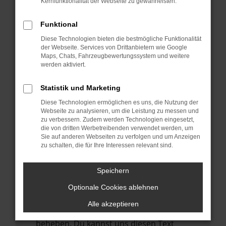
Kernfunktionalität der Webseite zu gewährleisten.
verhindern. Funktioniert die Seite in einem
anderen Browser oder in einem privaten
Funktional
Fenster?
Diese Technologien bieten die bestmögliche Funktionalität
Starte dein Gerät neu.
der Webseite. Services von Drittanbietern wie Google
Das kann manchmal helfen,
Maps, Chats, Fahrzeugbewertungssystem und weitere
werden aktiviert.
vorübergehende Probleme zu beheben.
Stelle sicher, dass dein Browser und dein
Statistik und Marketing
Betriebssystem auf dem neuesten Stand
Diese Technologien ermöglichen es uns, die Nutzung der
sind.
Webseite zu analysieren, um die Leistung zu messen und
zu verbessern. Zudem werden Technologien eingesetzt,
Veraltete Software birgt nicht nur ein
die von dritten Werbetreibenden verwendet werden, um
Sicherheitsrisiko, sondern kann auch dazu
Sie auf anderen Webseiten zu verfolgen und um Anzeigen
führen, dass bestimmte Funktionen nicht
zu schalten, die für Ihre Interessen relevant sind.
mehr unterstützt werden.
Speichern
Wende dich an den Webseitenbetreiber.
Wenn du alle oben genannten Schritte
Optionale Cookies ablehnen
versucht hast, kontaktiere uns bitte. Wir
Alle akzeptieren
werden versuchen, das Problem zu
beheben. Du kannst uns diesen Text