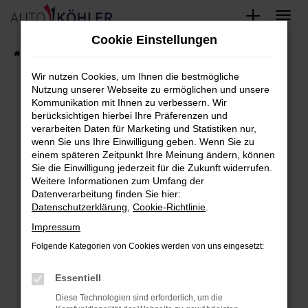
Zum
Cookie Einstellungen
Hauptinhalt
Startseite
FAHRZEUGE
Fahrzeug-Showroom
springen
Wir nutzen Cookies, um Ihnen die bestmögliche
Nutzung unserer Webseite zu ermöglichen und unsere
Kommunikation mit Ihnen zu verbessern. Wir
berücksichtigen hierbei Ihre Präferenzen und
Fehler: Network Error
verarbeiten Daten für Marketing und Statistiken nur,
wenn Sie uns Ihre Einwilligung geben. Wenn Sie zu
Beim Laden ist ein Fehler aufgetreten.
einem späteren Zeitpunkt Ihre Meinung ändern, können
Hier sind ein paar Tipps, die dir helfen können:
Sie die Einwilligung jederzeit für die Zukunft widerrufen.
Weitere Informationen zum Umfang der
Überprüfe deine Firewall und deine
Datenverarbeitung finden Sie hier:
Datenschutzerklärung
,
Cookie-Richtlinie
.
Internetverbindung.
Laden andere Webseiten, zum Beispiel
Impressum
deine Suchmaschine?
Folgende Kategorien von Cookies werden von uns eingesetzt:
Prüfe deine Browsererweiterungen.
Essentiell
Manche Erweiterungen, wie Werbeblocker,
können das Laden bestimmter Seiten
Diese Technologien sind erforderlich, um die