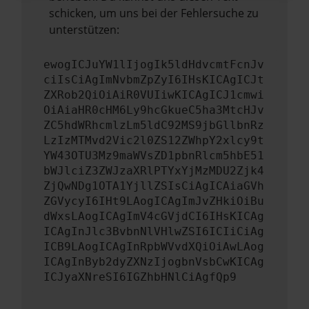
schicken, um uns bei der Fehlersuche zu
unterstützen:
ewogICJuYW1lIjogIk5ldHdvcmtFcnJv
ciIsCiAgImNvbmZpZyI6IHsKICAgICJt
ZXRob2QiOiAiR0VUIiwKICAgICJ1cmwi
OiAiaHR0cHM6Ly9hcGkueC5ha3MtcHJv
ZC5hdWRhcmlzLm5ldC92MS9jbGllbnRz
LzIzMTMvd2Vic2l0ZS12ZWhpY2xlcy9t
YW43OTU3Mz9maWVsZD1pbnRlcm5hbE51
bWJlciZ3ZWJzaXRlPTYxYjMzMDU2Zjk4
ZjQwNDg1OTA1YjllZSIsCiAgICAiaGVh
ZGVycyI6IHt9LAogICAgImJvZHkiOiBu
dWxsLAogICAgImV4cGVjdCI6IHsKICAg
ICAgInJlc3BvbnNlVHlwZSI6ICIiCiAg
ICB9LAogICAgInRpbWVvdXQiOiAwLAog
ICAgInByb2dyZXNzIjogbnVsbCwKICAg
ICJyaXNreSI6IGZhbHNlCiAgfQp9