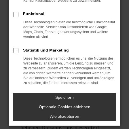
Kernfunktionalität der Webseite zu gewährleisten.
verhindern. Funktioniert die Seite in einem
anderen Browser oder in einem privaten
Funktional
Fenster?
Diese Technologien bieten die bestmögliche Funktionalität
Starte dein Gerät neu.
der Webseite. Services von Drittanbietern wie Google
Das kann manchmal helfen,
Maps, Chats, Fahrzeugbewertungssystem und weitere
werden aktiviert.
vorübergehende Probleme zu beheben.
Stelle sicher, dass dein Browser und dein
Statistik und Marketing
Betriebssystem auf dem neuesten Stand
Diese Technologien ermöglichen es uns, die Nutzung der
sind.
Webseite zu analysieren, um die Leistung zu messen und
zu verbessern. Zudem werden Technologien eingesetzt,
Veraltete Software birgt nicht nur ein
die von dritten Werbetreibenden verwendet werden, um
Sicherheitsrisiko, sondern kann auch dazu
Sie auf anderen Webseiten zu verfolgen und um Anzeigen
führen, dass bestimmte Funktionen nicht
zu schalten, die für Ihre Interessen relevant sind.
mehr unterstützt werden.
Speichern
Wende dich an den Webseitenbetreiber.
Wenn du alle oben genannten Schritte
Optionale Cookies ablehnen
versucht hast, kontaktiere uns bitte. Wir
Alle akzeptieren
werden versuchen, das Problem zu
beheben. Du kannst uns diesen Text