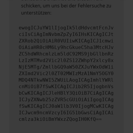
schicken, um uns bei der Fehlersuche zu
unterstützen:
ewogICJuYW1lIjogIk5ldHdvcmtFcnJv
ciIsCiAgImNvbmZpZyI6IHsKICAgICJt
ZXRob2QiOiAiR0VUIiwKICAgICJ1cmwi
OiAiaHR0cHM6Ly9hcGkueC5ha3MtcHJv
ZC5hdWRhcmlzLm5ldC92MS9jbGllbnRz
LzIzMTMvd2Vic2l0ZS12ZWhpY2xlcy8x
NjE5MTg/ZmllbGQ9aW50ZXJuYWxOdW1i
ZXImd2Vic2l0ZT02MWIzMzA1NmY5OGY0
MDQ4NTkwNWI5ZWUiLAogICAgImhlYWRl
cnMiOiB7fSwKICAgICJib2R5IjogbnVs
bCwKICAgICJleHBlY3QiOiB7CiAgICAg
ICJyZXNwb25zZVR5cGUiOiAiIgogICAg
fSwKICAgICJ0aW1lb3V0IjogMCwKICAg
ICJwcm9ncmVzcyI6IG51bGwsCiAgICAi
cmlza3kiOiBmYWxzZQogIH0KfQ==