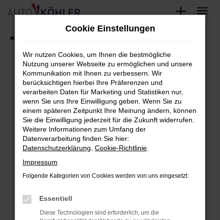
Zum
Cookie Einstellungen
Hauptinhalt
Startseite
FAHRZEUGE
Fahrzeug-Showroom
springen
Wir nutzen Cookies, um Ihnen die bestmögliche
Nutzung unserer Webseite zu ermöglichen und unsere
Kommunikation mit Ihnen zu verbessern. Wir
berücksichtigen hierbei Ihre Präferenzen und
Fehler: Network Error
verarbeiten Daten für Marketing und Statistiken nur,
wenn Sie uns Ihre Einwilligung geben. Wenn Sie zu
Beim Laden ist ein Fehler aufgetreten.
einem späteren Zeitpunkt Ihre Meinung ändern, können
Hier sind ein paar Tipps, die dir helfen können:
Sie die Einwilligung jederzeit für die Zukunft widerrufen.
Weitere Informationen zum Umfang der
Überprüfe deine Firewall und deine
Datenverarbeitung finden Sie hier:
Datenschutzerklärung
,
Cookie-Richtlinie
.
Internetverbindung.
Laden andere Webseiten, zum Beispiel
Impressum
deine Suchmaschine?
Folgende Kategorien von Cookies werden von uns eingesetzt:
Prüfe deine Browsererweiterungen.
Essentiell
Manche Erweiterungen, wie Werbeblocker,
können das Laden bestimmter Seiten
Diese Technologien sind erforderlich, um die