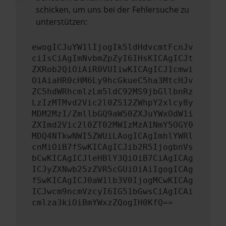
schicken, um uns bei der Fehlersuche zu
unterstützen:
ewogICJuYW1lIjogIk5ldHdvcmtFcnJv
ciIsCiAgImNvbmZpZyI6IHsKICAgICJt
ZXRob2QiOiAiR0VUIiwKICAgICJ1cmwi
OiAiaHR0cHM6Ly9hcGkueC5ha3MtcHJv
ZC5hdWRhcmlzLm5ldC92MS9jbGllbnRz
LzIzMTMvd2Vic2l0ZS12ZWhpY2xlcy8y
MDM2MzI/ZmllbGQ9aW50ZXJuYWxOdW1i
ZXImd2Vic2l0ZT02MWIzMzA1NmY5OGY0
MDQ4NTkwNWI5ZWUiLAogICAgImhlYWRl
cnMiOiB7fSwKICAgICJib2R5IjogbnVs
bCwKICAgICJleHBlY3QiOiB7CiAgICAg
ICJyZXNwb25zZVR5cGUiOiAiIgogICAg
fSwKICAgICJ0aW1lb3V0IjogMCwKICAg
ICJwcm9ncmVzcyI6IG51bGwsCiAgICAi
cmlza3kiOiBmYWxzZQogIH0KfQ==