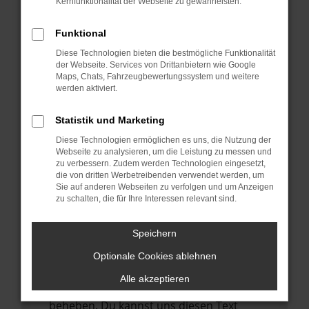
Kernfunktionalität der Webseite zu gewährleisten.
verhindern. Funktioniert die Seite in einem
anderen Browser oder in einem privaten
Funktional
Fenster?
Diese Technologien bieten die bestmögliche Funktionalität
Starte dein Gerät neu.
der Webseite. Services von Drittanbietern wie Google
Das kann manchmal helfen,
Maps, Chats, Fahrzeugbewertungssystem und weitere
werden aktiviert.
vorübergehende Probleme zu beheben.
Stelle sicher, dass dein Browser und dein
Statistik und Marketing
Betriebssystem auf dem neuesten Stand
Diese Technologien ermöglichen es uns, die Nutzung der
sind.
Webseite zu analysieren, um die Leistung zu messen und
zu verbessern. Zudem werden Technologien eingesetzt,
Veraltete Software birgt nicht nur ein
die von dritten Werbetreibenden verwendet werden, um
Sicherheitsrisiko, sondern kann auch dazu
Sie auf anderen Webseiten zu verfolgen und um Anzeigen
führen, dass bestimmte Funktionen nicht
zu schalten, die für Ihre Interessen relevant sind.
mehr unterstützt werden.
Speichern
Wende dich an den Webseitenbetreiber.
Wenn du alle oben genannten Schritte
Optionale Cookies ablehnen
versucht hast, kontaktiere uns bitte. Wir
Alle akzeptieren
werden versuchen, das Problem zu
beheben. Du kannst uns diesen Text