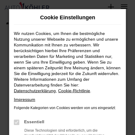
Zum
Cookie Einstellungen
Hauptinhalt
Startseite
FAHRZEUGE
Fahrzeug-Showroom
springen
Wir nutzen Cookies, um Ihnen die bestmögliche
Nutzung unserer Webseite zu ermöglichen und unsere
Kommunikation mit Ihnen zu verbessern. Wir
berücksichtigen hierbei Ihre Präferenzen und
Fehler: Network Error
verarbeiten Daten für Marketing und Statistiken nur,
wenn Sie uns Ihre Einwilligung geben. Wenn Sie zu
Beim Laden ist ein Fehler aufgetreten.
einem späteren Zeitpunkt Ihre Meinung ändern, können
Hier sind ein paar Tipps, die dir helfen können:
Sie die Einwilligung jederzeit für die Zukunft widerrufen.
Weitere Informationen zum Umfang der
Überprüfe deine Firewall und deine
Datenverarbeitung finden Sie hier:
Datenschutzerklärung
,
Cookie-Richtlinie
.
Internetverbindung.
Laden andere Webseiten, zum Beispiel
Impressum
deine Suchmaschine?
Folgende Kategorien von Cookies werden von uns eingesetzt:
Prüfe deine Browsererweiterungen.
Essentiell
Manche Erweiterungen, wie Werbeblocker,
können das Laden bestimmter Seiten
Diese Technologien sind erforderlich, um die