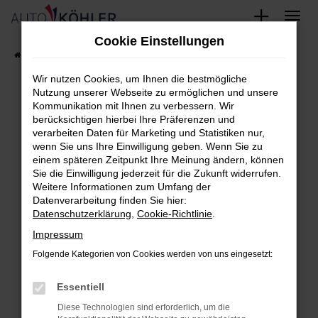
Zum
Cookie Einstellungen
Hauptinhalt
Startseite
FAHRZEUGE
Fahrzeug-Showroom
springen
Wir nutzen Cookies, um Ihnen die bestmögliche
Nutzung unserer Webseite zu ermöglichen und unsere
Kommunikation mit Ihnen zu verbessern. Wir
berücksichtigen hierbei Ihre Präferenzen und
Fehler: Network Error
verarbeiten Daten für Marketing und Statistiken nur,
wenn Sie uns Ihre Einwilligung geben. Wenn Sie zu
Beim Laden ist ein Fehler aufgetreten.
einem späteren Zeitpunkt Ihre Meinung ändern, können
Hier sind ein paar Tipps, die dir helfen können:
Sie die Einwilligung jederzeit für die Zukunft widerrufen.
Weitere Informationen zum Umfang der
Überprüfe deine Firewall und deine
Datenverarbeitung finden Sie hier:
Datenschutzerklärung
,
Cookie-Richtlinie
.
Internetverbindung.
Laden andere Webseiten, zum Beispiel
Impressum
deine Suchmaschine?
Folgende Kategorien von Cookies werden von uns eingesetzt:
Prüfe deine Browsererweiterungen.
Essentiell
Manche Erweiterungen, wie Werbeblocker,
können das Laden bestimmter Seiten
Diese Technologien sind erforderlich, um die