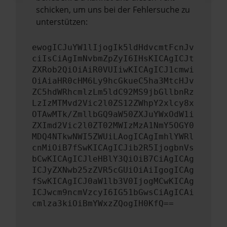
schicken, um uns bei der Fehlersuche zu
unterstützen:
ewogICJuYW1lIjogIk5ldHdvcmtFcnJv
ciIsCiAgImNvbmZpZyI6IHsKICAgICJt
ZXRob2QiOiAiR0VUIiwKICAgICJ1cmwi
OiAiaHR0cHM6Ly9hcGkueC5ha3MtcHJv
ZC5hdWRhcmlzLm5ldC92MS9jbGllbnRz
LzIzMTMvd2Vic2l0ZS12ZWhpY2xlcy8x
OTAwMTk/ZmllbGQ9aW50ZXJuYWxOdW1i
ZXImd2Vic2l0ZT02MWIzMzA1NmY5OGY0
MDQ4NTkwNWI5ZWUiLAogICAgImhlYWRl
cnMiOiB7fSwKICAgICJib2R5IjogbnVs
bCwKICAgICJleHBlY3QiOiB7CiAgICAg
ICJyZXNwb25zZVR5cGUiOiAiIgogICAg
fSwKICAgICJ0aW1lb3V0IjogMCwKICAg
ICJwcm9ncmVzcyI6IG51bGwsCiAgICAi
cmlza3kiOiBmYWxzZQogIH0KfQ==