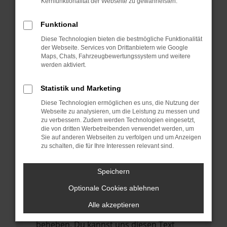
Kernfunktionalität der Webseite zu gewährleisten.
verhindern. Funktioniert die Seite in einem
anderen Browser oder in einem privaten
Funktional
Fenster?
Diese Technologien bieten die bestmögliche Funktionalität
Starte dein Gerät neu.
der Webseite. Services von Drittanbietern wie Google
Das kann manchmal helfen,
Maps, Chats, Fahrzeugbewertungssystem und weitere
werden aktiviert.
vorübergehende Probleme zu beheben.
Stelle sicher, dass dein Browser und dein
Statistik und Marketing
Betriebssystem auf dem neuesten Stand
Diese Technologien ermöglichen es uns, die Nutzung der
sind.
Webseite zu analysieren, um die Leistung zu messen und
zu verbessern. Zudem werden Technologien eingesetzt,
Veraltete Software birgt nicht nur ein
die von dritten Werbetreibenden verwendet werden, um
Sicherheitsrisiko, sondern kann auch dazu
Sie auf anderen Webseiten zu verfolgen und um Anzeigen
führen, dass bestimmte Funktionen nicht
zu schalten, die für Ihre Interessen relevant sind.
mehr unterstützt werden.
Speichern
Wende dich an den Webseitenbetreiber.
Wenn du alle oben genannten Schritte
Optionale Cookies ablehnen
versucht hast, kontaktiere uns bitte. Wir
Alle akzeptieren
werden versuchen, das Problem zu
beheben. Du kannst uns diesen Text