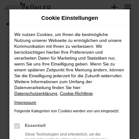
Zum
Cookie Einstellungen
Hauptinhalt
Startseite
FAHRZEUGE
Fahrzeug-Showroom
springen
Wir nutzen Cookies, um Ihnen die bestmögliche
Nutzung unserer Webseite zu ermöglichen und unsere
Kommunikation mit Ihnen zu verbessern. Wir
berücksichtigen hierbei Ihre Präferenzen und
Fehler: Network Error
verarbeiten Daten für Marketing und Statistiken nur,
wenn Sie uns Ihre Einwilligung geben. Wenn Sie zu
Beim Laden ist ein Fehler aufgetreten.
einem späteren Zeitpunkt Ihre Meinung ändern, können
Hier sind ein paar Tipps, die dir helfen können:
Sie die Einwilligung jederzeit für die Zukunft widerrufen.
Weitere Informationen zum Umfang der
Überprüfe deine Firewall und deine
Datenverarbeitung finden Sie hier:
Datenschutzerklärung
,
Cookie-Richtlinie
.
Internetverbindung.
Laden andere Webseiten, zum Beispiel
Impressum
deine Suchmaschine?
Folgende Kategorien von Cookies werden von uns eingesetzt:
Prüfe deine Browsererweiterungen.
Essentiell
Manche Erweiterungen, wie Werbeblocker,
können das Laden bestimmter Seiten
Diese Technologien sind erforderlich, um die