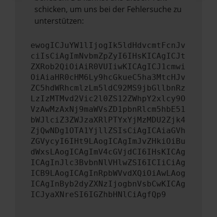
schicken, um uns bei der Fehlersuche zu
unterstützen:
ewogICJuYW1lIjogIk5ldHdvcmtFcnJv
ciIsCiAgImNvbmZpZyI6IHsKICAgICJt
ZXRob2QiOiAiR0VUIiwKICAgICJ1cmwi
OiAiaHR0cHM6Ly9hcGkueC5ha3MtcHJv
ZC5hdWRhcmlzLm5ldC92MS9jbGllbnRz
LzIzMTMvd2Vic2l0ZS12ZWhpY2xlcy9O
VzAwMzAxNj9maWVsZD1pbnRlcm5hbE51
bWJlciZ3ZWJzaXRlPTYxYjMzMDU2Zjk4
ZjQwNDg1OTA1YjllZSIsCiAgICAiaGVh
ZGVycyI6IHt9LAogICAgImJvZHkiOiBu
dWxsLAogICAgImV4cGVjdCI6IHsKICAg
ICAgInJlc3BvbnNlVHlwZSI6ICIiCiAg
ICB9LAogICAgInRpbWVvdXQiOiAwLAog
ICAgInByb2dyZXNzIjogbnVsbCwKICAg
ICJyaXNreSI6IGZhbHNlCiAgfQp9