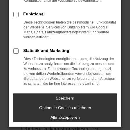
Kernfunktionalität der Webseite zu gewährleisten.
verhindern. Funktioniert die Seite in einem
anderen Browser oder in einem privaten
Funktional
Fenster?
Diese Technologien bieten die bestmögliche Funktionalität
Starte dein Gerät neu.
der Webseite. Services von Drittanbietern wie Google
Das kann manchmal helfen,
Maps, Chats, Fahrzeugbewertungssystem und weitere
werden aktiviert.
vorübergehende Probleme zu beheben.
Stelle sicher, dass dein Browser und dein
Statistik und Marketing
Betriebssystem auf dem neuesten Stand
Diese Technologien ermöglichen es uns, die Nutzung der
sind.
Webseite zu analysieren, um die Leistung zu messen und
zu verbessern. Zudem werden Technologien eingesetzt,
Veraltete Software birgt nicht nur ein
die von dritten Werbetreibenden verwendet werden, um
Sicherheitsrisiko, sondern kann auch dazu
Sie auf anderen Webseiten zu verfolgen und um Anzeigen
führen, dass bestimmte Funktionen nicht
zu schalten, die für Ihre Interessen relevant sind.
mehr unterstützt werden.
Speichern
Wende dich an den Webseitenbetreiber.
Wenn du alle oben genannten Schritte
Optionale Cookies ablehnen
versucht hast, kontaktiere uns bitte. Wir
Alle akzeptieren
werden versuchen, das Problem zu
beheben. Du kannst uns diesen Text