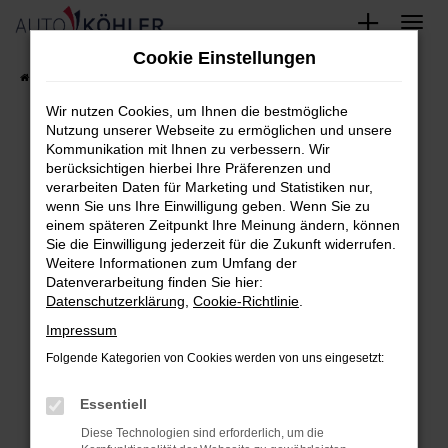
Zum
Cookie Einstellungen
Hauptinhalt
Startseite
FAHRZEUGE
Fahrzeug-Showroom
springen
Wir nutzen Cookies, um Ihnen die bestmögliche
Nutzung unserer Webseite zu ermöglichen und unsere
Kommunikation mit Ihnen zu verbessern. Wir
berücksichtigen hierbei Ihre Präferenzen und
Fehler: Network Error
verarbeiten Daten für Marketing und Statistiken nur,
wenn Sie uns Ihre Einwilligung geben. Wenn Sie zu
Beim Laden ist ein Fehler aufgetreten.
einem späteren Zeitpunkt Ihre Meinung ändern, können
Hier sind ein paar Tipps, die dir helfen können:
Sie die Einwilligung jederzeit für die Zukunft widerrufen.
Weitere Informationen zum Umfang der
Überprüfe deine Firewall und deine
Datenverarbeitung finden Sie hier:
Datenschutzerklärung
,
Cookie-Richtlinie
.
Internetverbindung.
Laden andere Webseiten, zum Beispiel
Impressum
deine Suchmaschine?
Folgende Kategorien von Cookies werden von uns eingesetzt:
Prüfe deine Browsererweiterungen.
Essentiell
Manche Erweiterungen, wie Werbeblocker,
können das Laden bestimmter Seiten
Diese Technologien sind erforderlich, um die