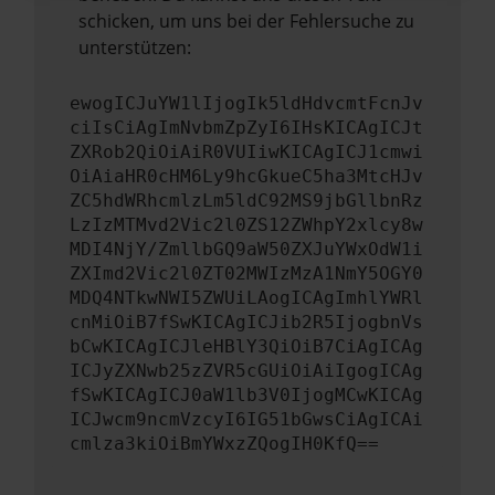
schicken, um uns bei der Fehlersuche zu
unterstützen:
ewogICJuYW1lIjogIk5ldHdvcmtFcnJv
ciIsCiAgImNvbmZpZyI6IHsKICAgICJt
ZXRob2QiOiAiR0VUIiwKICAgICJ1cmwi
OiAiaHR0cHM6Ly9hcGkueC5ha3MtcHJv
ZC5hdWRhcmlzLm5ldC92MS9jbGllbnRz
LzIzMTMvd2Vic2l0ZS12ZWhpY2xlcy8w
MDI4NjY/ZmllbGQ9aW50ZXJuYWxOdW1i
ZXImd2Vic2l0ZT02MWIzMzA1NmY5OGY0
MDQ4NTkwNWI5ZWUiLAogICAgImhlYWRl
cnMiOiB7fSwKICAgICJib2R5IjogbnVs
bCwKICAgICJleHBlY3QiOiB7CiAgICAg
ICJyZXNwb25zZVR5cGUiOiAiIgogICAg
fSwKICAgICJ0aW1lb3V0IjogMCwKICAg
ICJwcm9ncmVzcyI6IG51bGwsCiAgICAi
cmlza3kiOiBmYWxzZQogIH0KfQ==