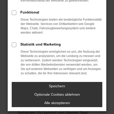
Kernfunktionalität der Webseite zu gewährleisten.
verhindern. Funktioniert die Seite in einem
anderen Browser oder in einem privaten
Funktional
Fenster?
Diese Technologien bieten die bestmögliche Funktionalität
Starte dein Gerät neu.
der Webseite. Services von Drittanbietern wie Google
Das kann manchmal helfen,
Maps, Chats, Fahrzeugbewertungssystem und weitere
werden aktiviert.
vorübergehende Probleme zu beheben.
Stelle sicher, dass dein Browser und dein
Statistik und Marketing
Betriebssystem auf dem neuesten Stand
Diese Technologien ermöglichen es uns, die Nutzung der
sind.
Webseite zu analysieren, um die Leistung zu messen und
zu verbessern. Zudem werden Technologien eingesetzt,
Veraltete Software birgt nicht nur ein
die von dritten Werbetreibenden verwendet werden, um
Sicherheitsrisiko, sondern kann auch dazu
Sie auf anderen Webseiten zu verfolgen und um Anzeigen
führen, dass bestimmte Funktionen nicht
zu schalten, die für Ihre Interessen relevant sind.
mehr unterstützt werden.
Speichern
Wende dich an den Webseitenbetreiber.
Wenn du alle oben genannten Schritte
Optionale Cookies ablehnen
versucht hast, kontaktiere uns bitte. Wir
Alle akzeptieren
werden versuchen, das Problem zu
beheben. Du kannst uns diesen Text