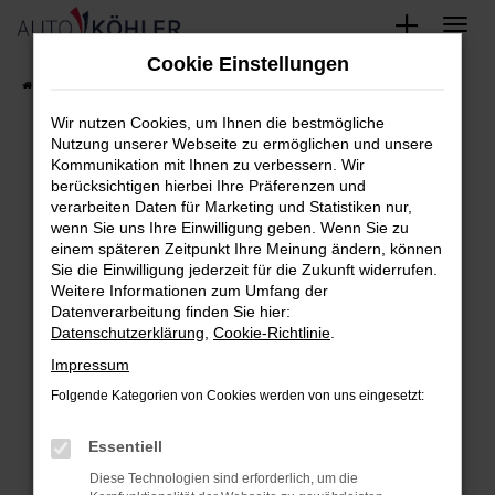
Zum
Cookie Einstellungen
Hauptinhalt
Startseite
FAHRZEUGE
Fahrzeug-Showroom
springen
Wir nutzen Cookies, um Ihnen die bestmögliche
Nutzung unserer Webseite zu ermöglichen und unsere
Kommunikation mit Ihnen zu verbessern. Wir
berücksichtigen hierbei Ihre Präferenzen und
Fehler: Network Error
verarbeiten Daten für Marketing und Statistiken nur,
wenn Sie uns Ihre Einwilligung geben. Wenn Sie zu
Beim Laden ist ein Fehler aufgetreten.
einem späteren Zeitpunkt Ihre Meinung ändern, können
Hier sind ein paar Tipps, die dir helfen können:
Sie die Einwilligung jederzeit für die Zukunft widerrufen.
Weitere Informationen zum Umfang der
Überprüfe deine Firewall und deine
Datenverarbeitung finden Sie hier:
Datenschutzerklärung
,
Cookie-Richtlinie
.
Internetverbindung.
Laden andere Webseiten, zum Beispiel
Impressum
deine Suchmaschine?
Folgende Kategorien von Cookies werden von uns eingesetzt:
Prüfe deine Browsererweiterungen.
Essentiell
Manche Erweiterungen, wie Werbeblocker,
können das Laden bestimmter Seiten
Diese Technologien sind erforderlich, um die