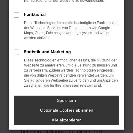
Kernfunktionalität der Webseite zu gewährleisten.
verhindern. Funktioniert die Seite in einem
anderen Browser oder in einem privaten
Funktional
Fenster?
Diese Technologien bieten die bestmögliche Funktionalität
Starte dein Gerät neu.
der Webseite. Services von Drittanbietern wie Google
Das kann manchmal helfen,
Maps, Chats, Fahrzeugbewertungssystem und weitere
werden aktiviert.
vorübergehende Probleme zu beheben.
Stelle sicher, dass dein Browser und dein
Statistik und Marketing
Betriebssystem auf dem neuesten Stand
Diese Technologien ermöglichen es uns, die Nutzung der
sind.
Webseite zu analysieren, um die Leistung zu messen und
zu verbessern. Zudem werden Technologien eingesetzt,
Veraltete Software birgt nicht nur ein
die von dritten Werbetreibenden verwendet werden, um
Sicherheitsrisiko, sondern kann auch dazu
Sie auf anderen Webseiten zu verfolgen und um Anzeigen
führen, dass bestimmte Funktionen nicht
zu schalten, die für Ihre Interessen relevant sind.
mehr unterstützt werden.
Speichern
Wende dich an den Webseitenbetreiber.
Wenn du alle oben genannten Schritte
Optionale Cookies ablehnen
versucht hast, kontaktiere uns bitte. Wir
Alle akzeptieren
werden versuchen, das Problem zu
beheben. Du kannst uns diesen Text