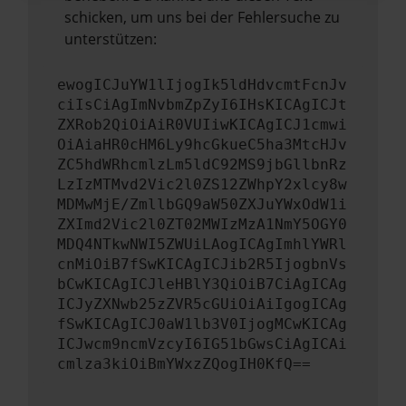
schicken, um uns bei der Fehlersuche zu
unterstützen:
ewogICJuYW1lIjogIk5ldHdvcmtFcnJv
ciIsCiAgImNvbmZpZyI6IHsKICAgICJt
ZXRob2QiOiAiR0VUIiwKICAgICJ1cmwi
OiAiaHR0cHM6Ly9hcGkueC5ha3MtcHJv
ZC5hdWRhcmlzLm5ldC92MS9jbGllbnRz
LzIzMTMvd2Vic2l0ZS12ZWhpY2xlcy8w
MDMwMjE/ZmllbGQ9aW50ZXJuYWxOdW1i
ZXImd2Vic2l0ZT02MWIzMzA1NmY5OGY0
MDQ4NTkwNWI5ZWUiLAogICAgImhlYWRl
cnMiOiB7fSwKICAgICJib2R5IjogbnVs
bCwKICAgICJleHBlY3QiOiB7CiAgICAg
ICJyZXNwb25zZVR5cGUiOiAiIgogICAg
fSwKICAgICJ0aW1lb3V0IjogMCwKICAg
ICJwcm9ncmVzcyI6IG51bGwsCiAgICAi
cmlza3kiOiBmYWxzZQogIH0KfQ==