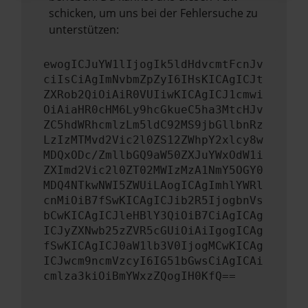
schicken, um uns bei der Fehlersuche zu
unterstützen:
ewogICJuYW1lIjogIk5ldHdvcmtFcnJv
ciIsCiAgImNvbmZpZyI6IHsKICAgICJt
ZXRob2QiOiAiR0VUIiwKICAgICJ1cmwi
OiAiaHR0cHM6Ly9hcGkueC5ha3MtcHJv
ZC5hdWRhcmlzLm5ldC92MS9jbGllbnRz
LzIzMTMvd2Vic2l0ZS12ZWhpY2xlcy8w
MDQxODc/ZmllbGQ9aW50ZXJuYWxOdW1i
ZXImd2Vic2l0ZT02MWIzMzA1NmY5OGY0
MDQ4NTkwNWI5ZWUiLAogICAgImhlYWRl
cnMiOiB7fSwKICAgICJib2R5IjogbnVs
bCwKICAgICJleHBlY3QiOiB7CiAgICAg
ICJyZXNwb25zZVR5cGUiOiAiIgogICAg
fSwKICAgICJ0aW1lb3V0IjogMCwKICAg
ICJwcm9ncmVzcyI6IG51bGwsCiAgICAi
cmlza3kiOiBmYWxzZQogIH0KfQ==