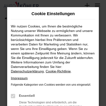
Zum
Cookie Einstellungen
Hauptinhalt
Startseite
FAHRZEUGE
Fahrzeug-Showroom
springen
Wir nutzen Cookies, um Ihnen die bestmögliche
Nutzung unserer Webseite zu ermöglichen und unsere
Kommunikation mit Ihnen zu verbessern. Wir
berücksichtigen hierbei Ihre Präferenzen und
Fehler: Network Error
verarbeiten Daten für Marketing und Statistiken nur,
wenn Sie uns Ihre Einwilligung geben. Wenn Sie zu
Beim Laden ist ein Fehler aufgetreten.
einem späteren Zeitpunkt Ihre Meinung ändern, können
Hier sind ein paar Tipps, die dir helfen können:
Sie die Einwilligung jederzeit für die Zukunft widerrufen.
Weitere Informationen zum Umfang der
Überprüfe deine Firewall und deine
Datenverarbeitung finden Sie hier:
Datenschutzerklärung
,
Cookie-Richtlinie
.
Internetverbindung.
Laden andere Webseiten, zum Beispiel
Impressum
deine Suchmaschine?
Folgende Kategorien von Cookies werden von uns eingesetzt:
Prüfe deine Browsererweiterungen.
Essentiell
Manche Erweiterungen, wie Werbeblocker,
können das Laden bestimmter Seiten
Diese Technologien sind erforderlich, um die