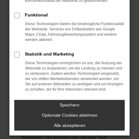
Kernfunktionalität der Webseite zu gewährleisten.
verhindern. Funktioniert die Seite in einem
anderen Browser oder in einem privaten
Funktional
Fenster?
Diese Technologien bieten die bestmögliche Funktionalität
Starte dein Gerät neu.
der Webseite. Services von Drittanbietern wie Google
Das kann manchmal helfen,
Maps, Chats, Fahrzeugbewertungssystem und weitere
werden aktiviert.
vorübergehende Probleme zu beheben.
Stelle sicher, dass dein Browser und dein
Statistik und Marketing
Betriebssystem auf dem neuesten Stand
Diese Technologien ermöglichen es uns, die Nutzung der
sind.
Webseite zu analysieren, um die Leistung zu messen und
zu verbessern. Zudem werden Technologien eingesetzt,
Veraltete Software birgt nicht nur ein
die von dritten Werbetreibenden verwendet werden, um
Sicherheitsrisiko, sondern kann auch dazu
Sie auf anderen Webseiten zu verfolgen und um Anzeigen
führen, dass bestimmte Funktionen nicht
zu schalten, die für Ihre Interessen relevant sind.
mehr unterstützt werden.
Speichern
Wende dich an den Webseitenbetreiber.
Wenn du alle oben genannten Schritte
Optionale Cookies ablehnen
versucht hast, kontaktiere uns bitte. Wir
Alle akzeptieren
werden versuchen, das Problem zu
beheben. Du kannst uns diesen Text