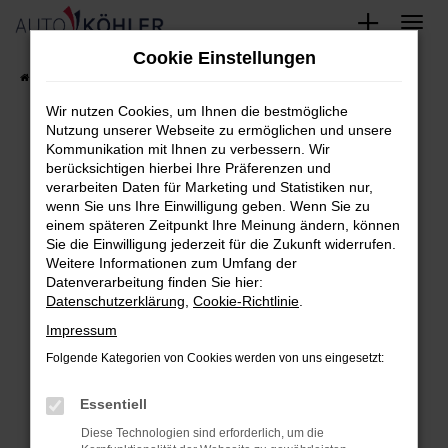
Zum
Cookie Einstellungen
Hauptinhalt
Startseite
FAHRZEUGE
Fahrzeug-Showroom
springen
Wir nutzen Cookies, um Ihnen die bestmögliche
Nutzung unserer Webseite zu ermöglichen und unsere
Kommunikation mit Ihnen zu verbessern. Wir
berücksichtigen hierbei Ihre Präferenzen und
Fehler: Network Error
verarbeiten Daten für Marketing und Statistiken nur,
wenn Sie uns Ihre Einwilligung geben. Wenn Sie zu
Beim Laden ist ein Fehler aufgetreten.
einem späteren Zeitpunkt Ihre Meinung ändern, können
Hier sind ein paar Tipps, die dir helfen können:
Sie die Einwilligung jederzeit für die Zukunft widerrufen.
Weitere Informationen zum Umfang der
Überprüfe deine Firewall und deine
Datenverarbeitung finden Sie hier:
Datenschutzerklärung
,
Cookie-Richtlinie
.
Internetverbindung.
Laden andere Webseiten, zum Beispiel
Impressum
deine Suchmaschine?
Folgende Kategorien von Cookies werden von uns eingesetzt:
Prüfe deine Browsererweiterungen.
Essentiell
Manche Erweiterungen, wie Werbeblocker,
können das Laden bestimmter Seiten
Diese Technologien sind erforderlich, um die