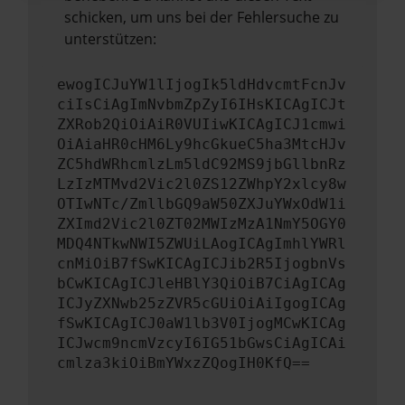
schicken, um uns bei der Fehlersuche zu
unterstützen:
ewogICJuYW1lIjogIk5ldHdvcmtFcnJv
ciIsCiAgImNvbmZpZyI6IHsKICAgICJt
ZXRob2QiOiAiR0VUIiwKICAgICJ1cmwi
OiAiaHR0cHM6Ly9hcGkueC5ha3MtcHJv
ZC5hdWRhcmlzLm5ldC92MS9jbGllbnRz
LzIzMTMvd2Vic2l0ZS12ZWhpY2xlcy8w
OTIwNTc/ZmllbGQ9aW50ZXJuYWxOdW1i
ZXImd2Vic2l0ZT02MWIzMzA1NmY5OGY0
MDQ4NTkwNWI5ZWUiLAogICAgImhlYWRl
cnMiOiB7fSwKICAgICJib2R5IjogbnVs
bCwKICAgICJleHBlY3QiOiB7CiAgICAg
ICJyZXNwb25zZVR5cGUiOiAiIgogICAg
fSwKICAgICJ0aW1lb3V0IjogMCwKICAg
ICJwcm9ncmVzcyI6IG51bGwsCiAgICAi
cmlza3kiOiBmYWxzZQogIH0KfQ==