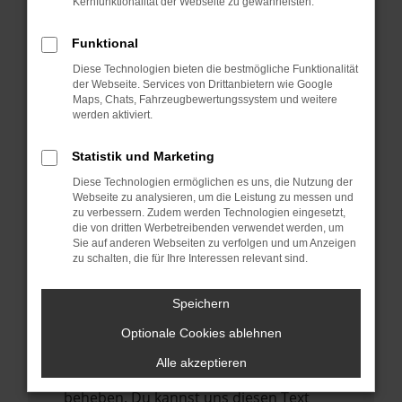
Kernfunktionalität der Webseite zu gewährleisten.
verhindern. Funktioniert die Seite in einem
anderen Browser oder in einem privaten
Funktional
Fenster?
Diese Technologien bieten die bestmögliche Funktionalität
Starte dein Gerät neu.
der Webseite. Services von Drittanbietern wie Google
Das kann manchmal helfen,
Maps, Chats, Fahrzeugbewertungssystem und weitere
werden aktiviert.
vorübergehende Probleme zu beheben.
Stelle sicher, dass dein Browser und dein
Statistik und Marketing
Betriebssystem auf dem neuesten Stand
Diese Technologien ermöglichen es uns, die Nutzung der
sind.
Webseite zu analysieren, um die Leistung zu messen und
zu verbessern. Zudem werden Technologien eingesetzt,
Veraltete Software birgt nicht nur ein
die von dritten Werbetreibenden verwendet werden, um
Sicherheitsrisiko, sondern kann auch dazu
Sie auf anderen Webseiten zu verfolgen und um Anzeigen
führen, dass bestimmte Funktionen nicht
zu schalten, die für Ihre Interessen relevant sind.
mehr unterstützt werden.
Speichern
Wende dich an den Webseitenbetreiber.
Wenn du alle oben genannten Schritte
Optionale Cookies ablehnen
versucht hast, kontaktiere uns bitte. Wir
Alle akzeptieren
werden versuchen, das Problem zu
beheben. Du kannst uns diesen Text