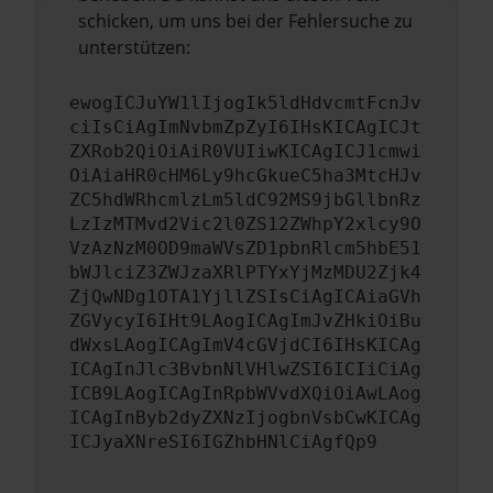
schicken, um uns bei der Fehlersuche zu
unterstützen:
ewogICJuYW1lIjogIk5ldHdvcmtFcnJv
ciIsCiAgImNvbmZpZyI6IHsKICAgICJt
ZXRob2QiOiAiR0VUIiwKICAgICJ1cmwi
OiAiaHR0cHM6Ly9hcGkueC5ha3MtcHJv
ZC5hdWRhcmlzLm5ldC92MS9jbGllbnRz
LzIzMTMvd2Vic2l0ZS12ZWhpY2xlcy9O
VzAzNzM0OD9maWVsZD1pbnRlcm5hbE51
bWJlciZ3ZWJzaXRlPTYxYjMzMDU2Zjk4
ZjQwNDg1OTA1YjllZSIsCiAgICAiaGVh
ZGVycyI6IHt9LAogICAgImJvZHkiOiBu
dWxsLAogICAgImV4cGVjdCI6IHsKICAg
ICAgInJlc3BvbnNlVHlwZSI6ICIiCiAg
ICB9LAogICAgInRpbWVvdXQiOiAwLAog
ICAgInByb2dyZXNzIjogbnVsbCwKICAg
ICJyaXNreSI6IGZhbHNlCiAgfQp9