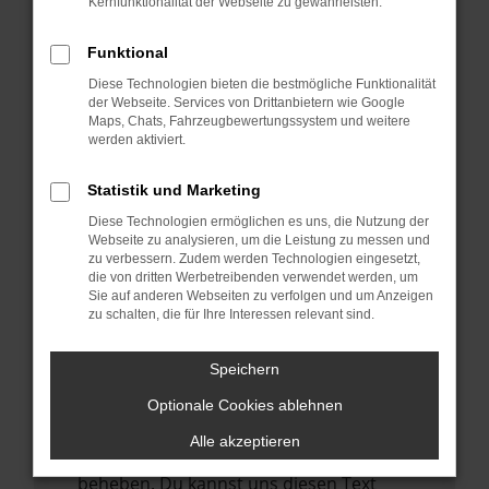
Kernfunktionalität der Webseite zu gewährleisten.
verhindern. Funktioniert die Seite in einem
anderen Browser oder in einem privaten
Funktional
Fenster?
Diese Technologien bieten die bestmögliche Funktionalität
Starte dein Gerät neu.
der Webseite. Services von Drittanbietern wie Google
Das kann manchmal helfen,
Maps, Chats, Fahrzeugbewertungssystem und weitere
werden aktiviert.
vorübergehende Probleme zu beheben.
Stelle sicher, dass dein Browser und dein
Statistik und Marketing
Betriebssystem auf dem neuesten Stand
Diese Technologien ermöglichen es uns, die Nutzung der
sind.
Webseite zu analysieren, um die Leistung zu messen und
zu verbessern. Zudem werden Technologien eingesetzt,
Veraltete Software birgt nicht nur ein
die von dritten Werbetreibenden verwendet werden, um
Sicherheitsrisiko, sondern kann auch dazu
Sie auf anderen Webseiten zu verfolgen und um Anzeigen
führen, dass bestimmte Funktionen nicht
zu schalten, die für Ihre Interessen relevant sind.
mehr unterstützt werden.
Speichern
Wende dich an den Webseitenbetreiber.
Wenn du alle oben genannten Schritte
Optionale Cookies ablehnen
versucht hast, kontaktiere uns bitte. Wir
Alle akzeptieren
werden versuchen, das Problem zu
beheben. Du kannst uns diesen Text