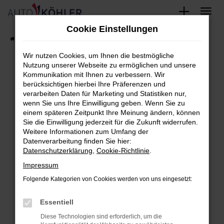
Zum
Cookie Einstellungen
Hauptinhalt
Startseite
FAHRZEUGE
Fahrzeug-Showroom
springen
Wir nutzen Cookies, um Ihnen die bestmögliche
Nutzung unserer Webseite zu ermöglichen und unsere
Kommunikation mit Ihnen zu verbessern. Wir
berücksichtigen hierbei Ihre Präferenzen und
Fehler: Network Error
verarbeiten Daten für Marketing und Statistiken nur,
wenn Sie uns Ihre Einwilligung geben. Wenn Sie zu
Beim Laden ist ein Fehler aufgetreten.
einem späteren Zeitpunkt Ihre Meinung ändern, können
Hier sind ein paar Tipps, die dir helfen können:
Sie die Einwilligung jederzeit für die Zukunft widerrufen.
Weitere Informationen zum Umfang der
Überprüfe deine Firewall und deine
Datenverarbeitung finden Sie hier:
Datenschutzerklärung
,
Cookie-Richtlinie
.
Internetverbindung.
Laden andere Webseiten, zum Beispiel
Impressum
deine Suchmaschine?
Folgende Kategorien von Cookies werden von uns eingesetzt:
Prüfe deine Browsererweiterungen.
Essentiell
Manche Erweiterungen, wie Werbeblocker,
können das Laden bestimmter Seiten
Diese Technologien sind erforderlich, um die