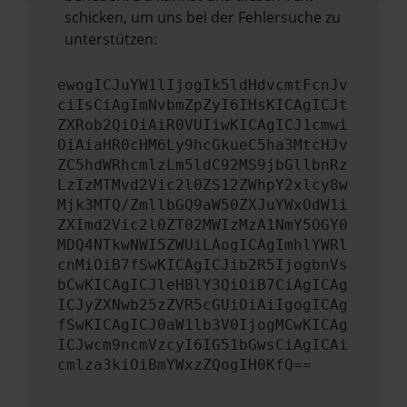
schicken, um uns bei der Fehlersuche zu
unterstützen:
ewogICJuYW1lIjogIk5ldHdvcmtFcnJv
ciIsCiAgImNvbmZpZyI6IHsKICAgICJt
ZXRob2QiOiAiR0VUIiwKICAgICJ1cmwi
OiAiaHR0cHM6Ly9hcGkueC5ha3MtcHJv
ZC5hdWRhcmlzLm5ldC92MS9jbGllbnRz
LzIzMTMvd2Vic2l0ZS12ZWhpY2xlcy8w
Mjk3MTQ/ZmllbGQ9aW50ZXJuYWxOdW1i
ZXImd2Vic2l0ZT02MWIzMzA1NmY5OGY0
MDQ4NTkwNWI5ZWUiLAogICAgImhlYWRl
cnMiOiB7fSwKICAgICJib2R5IjogbnVs
bCwKICAgICJleHBlY3QiOiB7CiAgICAg
ICJyZXNwb25zZVR5cGUiOiAiIgogICAg
fSwKICAgICJ0aW1lb3V0IjogMCwKICAg
ICJwcm9ncmVzcyI6IG51bGwsCiAgICAi
cmlza3kiOiBmYWxzZQogIH0KfQ==