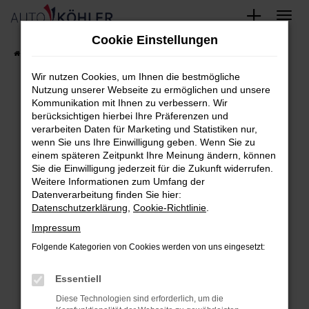
Zum
Cookie Einstellungen
Hauptinhalt
Startseite
FAHRZEUGE
Fahrzeug-Showroom
springen
Wir nutzen Cookies, um Ihnen die bestmögliche
Nutzung unserer Webseite zu ermöglichen und unsere
Kommunikation mit Ihnen zu verbessern. Wir
berücksichtigen hierbei Ihre Präferenzen und
Fehler: Network Error
verarbeiten Daten für Marketing und Statistiken nur,
wenn Sie uns Ihre Einwilligung geben. Wenn Sie zu
Beim Laden ist ein Fehler aufgetreten.
einem späteren Zeitpunkt Ihre Meinung ändern, können
Hier sind ein paar Tipps, die dir helfen können:
Sie die Einwilligung jederzeit für die Zukunft widerrufen.
Weitere Informationen zum Umfang der
Überprüfe deine Firewall und deine
Datenverarbeitung finden Sie hier:
Datenschutzerklärung
,
Cookie-Richtlinie
.
Internetverbindung.
Laden andere Webseiten, zum Beispiel
Impressum
deine Suchmaschine?
Folgende Kategorien von Cookies werden von uns eingesetzt:
Prüfe deine Browsererweiterungen.
Essentiell
Manche Erweiterungen, wie Werbeblocker,
können das Laden bestimmter Seiten
Diese Technologien sind erforderlich, um die