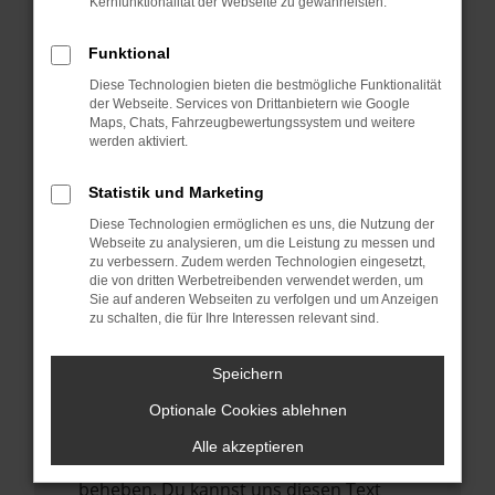
Kernfunktionalität der Webseite zu gewährleisten.
verhindern. Funktioniert die Seite in einem
anderen Browser oder in einem privaten
Funktional
Fenster?
Diese Technologien bieten die bestmögliche Funktionalität
Starte dein Gerät neu.
der Webseite. Services von Drittanbietern wie Google
Das kann manchmal helfen,
Maps, Chats, Fahrzeugbewertungssystem und weitere
werden aktiviert.
vorübergehende Probleme zu beheben.
Stelle sicher, dass dein Browser und dein
Statistik und Marketing
Betriebssystem auf dem neuesten Stand
Diese Technologien ermöglichen es uns, die Nutzung der
sind.
Webseite zu analysieren, um die Leistung zu messen und
zu verbessern. Zudem werden Technologien eingesetzt,
Veraltete Software birgt nicht nur ein
die von dritten Werbetreibenden verwendet werden, um
Sicherheitsrisiko, sondern kann auch dazu
Sie auf anderen Webseiten zu verfolgen und um Anzeigen
führen, dass bestimmte Funktionen nicht
zu schalten, die für Ihre Interessen relevant sind.
mehr unterstützt werden.
Speichern
Wende dich an den Webseitenbetreiber.
Wenn du alle oben genannten Schritte
Optionale Cookies ablehnen
versucht hast, kontaktiere uns bitte. Wir
Alle akzeptieren
werden versuchen, das Problem zu
beheben. Du kannst uns diesen Text