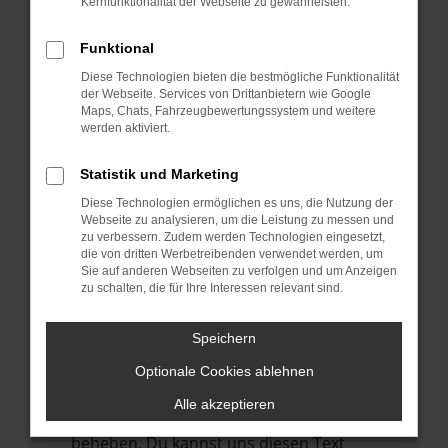
Kernfunktionalität der Webseite zu gewährleisten.
verhindern. Funktioniert die Seite in einem
anderen Browser oder in einem privaten
Funktional
Fenster?
Diese Technologien bieten die bestmögliche Funktionalität
Starte dein Gerät neu.
der Webseite. Services von Drittanbietern wie Google
Das kann manchmal helfen,
Maps, Chats, Fahrzeugbewertungssystem und weitere
werden aktiviert.
vorübergehende Probleme zu beheben.
Stelle sicher, dass dein Browser und dein
Statistik und Marketing
Betriebssystem auf dem neuesten Stand
Diese Technologien ermöglichen es uns, die Nutzung der
sind.
Webseite zu analysieren, um die Leistung zu messen und
zu verbessern. Zudem werden Technologien eingesetzt,
Veraltete Software birgt nicht nur ein
die von dritten Werbetreibenden verwendet werden, um
Sicherheitsrisiko, sondern kann auch dazu
Sie auf anderen Webseiten zu verfolgen und um Anzeigen
führen, dass bestimmte Funktionen nicht
zu schalten, die für Ihre Interessen relevant sind.
mehr unterstützt werden.
Speichern
Wende dich an den Webseitenbetreiber.
Wenn du alle oben genannten Schritte
Optionale Cookies ablehnen
versucht hast, kontaktiere uns bitte. Wir
Alle akzeptieren
werden versuchen, das Problem zu
beheben. Du kannst uns diesen Text