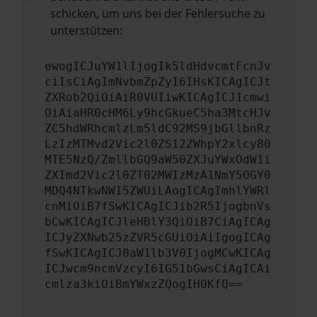
schicken, um uns bei der Fehlersuche zu
unterstützen:
ewogICJuYW1lIjogIk5ldHdvcmtFcnJv
ciIsCiAgImNvbmZpZyI6IHsKICAgICJt
ZXRob2QiOiAiR0VUIiwKICAgICJ1cmwi
OiAiaHR0cHM6Ly9hcGkueC5ha3MtcHJv
ZC5hdWRhcmlzLm5ldC92MS9jbGllbnRz
LzIzMTMvd2Vic2l0ZS12ZWhpY2xlcy80
MTE5NzQ/ZmllbGQ9aW50ZXJuYWxOdW1i
ZXImd2Vic2l0ZT02MWIzMzA1NmY5OGY0
MDQ4NTkwNWI5ZWUiLAogICAgImhlYWRl
cnMiOiB7fSwKICAgICJib2R5IjogbnVs
bCwKICAgICJleHBlY3QiOiB7CiAgICAg
ICJyZXNwb25zZVR5cGUiOiAiIgogICAg
fSwKICAgICJ0aW1lb3V0IjogMCwKICAg
ICJwcm9ncmVzcyI6IG51bGwsCiAgICAi
cmlza3kiOiBmYWxzZQogIH0KfQ==