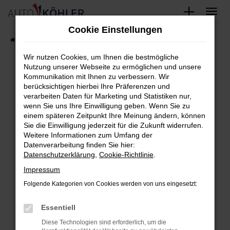
Zum
Cookie Einstellungen
Hauptinhalt
Startseite
FAHRZEUGE
Fahrzeug-Showroom
springen
Wir nutzen Cookies, um Ihnen die bestmögliche
Nutzung unserer Webseite zu ermöglichen und unsere
Kommunikation mit Ihnen zu verbessern. Wir
berücksichtigen hierbei Ihre Präferenzen und
Fehler: Network Error
verarbeiten Daten für Marketing und Statistiken nur,
wenn Sie uns Ihre Einwilligung geben. Wenn Sie zu
Beim Laden ist ein Fehler aufgetreten.
einem späteren Zeitpunkt Ihre Meinung ändern, können
Hier sind ein paar Tipps, die dir helfen können:
Sie die Einwilligung jederzeit für die Zukunft widerrufen.
Weitere Informationen zum Umfang der
Überprüfe deine Firewall und deine
Datenverarbeitung finden Sie hier:
Datenschutzerklärung
,
Cookie-Richtlinie
.
Internetverbindung.
Laden andere Webseiten, zum Beispiel
Impressum
deine Suchmaschine?
Folgende Kategorien von Cookies werden von uns eingesetzt:
Prüfe deine Browsererweiterungen.
Essentiell
Manche Erweiterungen, wie Werbeblocker,
können das Laden bestimmter Seiten
Diese Technologien sind erforderlich, um die