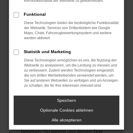
Kernfunktionalität der Webseite zu gewährleisten.
verhindern. Funktioniert die Seite in einem
anderen Browser oder in einem privaten
Funktional
Fenster?
Diese Technologien bieten die bestmögliche Funktionalität
Starte dein Gerät neu.
der Webseite. Services von Drittanbietern wie Google
Das kann manchmal helfen,
Maps, Chats, Fahrzeugbewertungssystem und weitere
werden aktiviert.
vorübergehende Probleme zu beheben.
Stelle sicher, dass dein Browser und dein
Statistik und Marketing
Betriebssystem auf dem neuesten Stand
Diese Technologien ermöglichen es uns, die Nutzung der
sind.
Webseite zu analysieren, um die Leistung zu messen und
zu verbessern. Zudem werden Technologien eingesetzt,
Veraltete Software birgt nicht nur ein
die von dritten Werbetreibenden verwendet werden, um
Sicherheitsrisiko, sondern kann auch dazu
Sie auf anderen Webseiten zu verfolgen und um Anzeigen
führen, dass bestimmte Funktionen nicht
zu schalten, die für Ihre Interessen relevant sind.
mehr unterstützt werden.
Speichern
Wende dich an den Webseitenbetreiber.
Wenn du alle oben genannten Schritte
Optionale Cookies ablehnen
versucht hast, kontaktiere uns bitte. Wir
Alle akzeptieren
werden versuchen, das Problem zu
beheben. Du kannst uns diesen Text