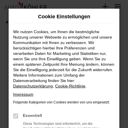
Zum
Cookie Einstellungen
Hauptinhalt
Startseite
FAHRZEUGE
Fahrzeug-Showroom
springen
Wir nutzen Cookies, um Ihnen die bestmögliche
Nutzung unserer Webseite zu ermöglichen und unsere
Kommunikation mit Ihnen zu verbessern. Wir
berücksichtigen hierbei Ihre Präferenzen und
Fehler: Network Error
verarbeiten Daten für Marketing und Statistiken nur,
wenn Sie uns Ihre Einwilligung geben. Wenn Sie zu
Beim Laden ist ein Fehler aufgetreten.
einem späteren Zeitpunkt Ihre Meinung ändern, können
Hier sind ein paar Tipps, die dir helfen können:
Sie die Einwilligung jederzeit für die Zukunft widerrufen.
Weitere Informationen zum Umfang der
Überprüfe deine Firewall und deine
Datenverarbeitung finden Sie hier:
Datenschutzerklärung
,
Cookie-Richtlinie
.
Internetverbindung.
Laden andere Webseiten, zum Beispiel
Impressum
deine Suchmaschine?
Folgende Kategorien von Cookies werden von uns eingesetzt:
Prüfe deine Browsererweiterungen.
Essentiell
Manche Erweiterungen, wie Werbeblocker,
können das Laden bestimmter Seiten
Diese Technologien sind erforderlich, um die