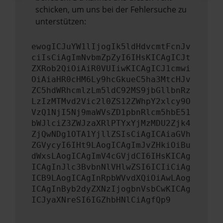
schicken, um uns bei der Fehlersuche zu
unterstützen:
ewogICJuYW1lIjogIk5ldHdvcmtFcnJv
ciIsCiAgImNvbmZpZyI6IHsKICAgICJt
ZXRob2QiOiAiR0VUIiwKICAgICJ1cmwi
OiAiaHR0cHM6Ly9hcGkueC5ha3MtcHJv
ZC5hdWRhcmlzLm5ldC92MS9jbGllbnRz
LzIzMTMvd2Vic2l0ZS12ZWhpY2xlcy9O
VzQ1NjI5Nj9maWVsZD1pbnRlcm5hbE51
bWJlciZ3ZWJzaXRlPTYxYjMzMDU2Zjk4
ZjQwNDg1OTA1YjllZSIsCiAgICAiaGVh
ZGVycyI6IHt9LAogICAgImJvZHkiOiBu
dWxsLAogICAgImV4cGVjdCI6IHsKICAg
ICAgInJlc3BvbnNlVHlwZSI6ICIiCiAg
ICB9LAogICAgInRpbWVvdXQiOiAwLAog
ICAgInByb2dyZXNzIjogbnVsbCwKICAg
ICJyaXNreSI6IGZhbHNlCiAgfQp9