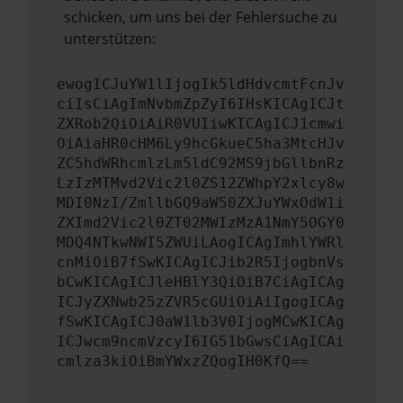
schicken, um uns bei der Fehlersuche zu
unterstützen:
ewogICJuYW1lIjogIk5ldHdvcmtFcnJv
ciIsCiAgImNvbmZpZyI6IHsKICAgICJt
ZXRob2QiOiAiR0VUIiwKICAgICJ1cmwi
OiAiaHR0cHM6Ly9hcGkueC5ha3MtcHJv
ZC5hdWRhcmlzLm5ldC92MS9jbGllbnRz
LzIzMTMvd2Vic2l0ZS12ZWhpY2xlcy8w
MDI0NzI/ZmllbGQ9aW50ZXJuYWxOdW1i
ZXImd2Vic2l0ZT02MWIzMzA1NmY5OGY0
MDQ4NTkwNWI5ZWUiLAogICAgImhlYWRl
cnMiOiB7fSwKICAgICJib2R5IjogbnVs
bCwKICAgICJleHBlY3QiOiB7CiAgICAg
ICJyZXNwb25zZVR5cGUiOiAiIgogICAg
fSwKICAgICJ0aW1lb3V0IjogMCwKICAg
ICJwcm9ncmVzcyI6IG51bGwsCiAgICAi
cmlza3kiOiBmYWxzZQogIH0KfQ==