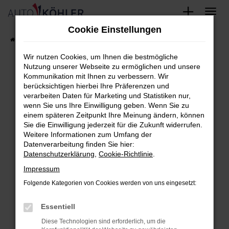
Zum
Cookie Einstellungen
Hauptinhalt
Startseite
FAHRZEUGE
Fahrzeug-Showroom
springen
Wir nutzen Cookies, um Ihnen die bestmögliche
Nutzung unserer Webseite zu ermöglichen und unsere
Kommunikation mit Ihnen zu verbessern. Wir
berücksichtigen hierbei Ihre Präferenzen und
Fehler: Network Error
verarbeiten Daten für Marketing und Statistiken nur,
wenn Sie uns Ihre Einwilligung geben. Wenn Sie zu
Beim Laden ist ein Fehler aufgetreten.
einem späteren Zeitpunkt Ihre Meinung ändern, können
Hier sind ein paar Tipps, die dir helfen können:
Sie die Einwilligung jederzeit für die Zukunft widerrufen.
Weitere Informationen zum Umfang der
Überprüfe deine Firewall und deine
Datenverarbeitung finden Sie hier:
Datenschutzerklärung
,
Cookie-Richtlinie
.
Internetverbindung.
Laden andere Webseiten, zum Beispiel
Impressum
deine Suchmaschine?
Folgende Kategorien von Cookies werden von uns eingesetzt:
Prüfe deine Browsererweiterungen.
Essentiell
Manche Erweiterungen, wie Werbeblocker,
können das Laden bestimmter Seiten
Diese Technologien sind erforderlich, um die