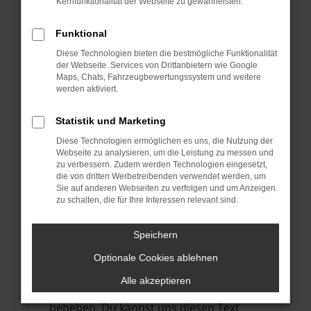
Kernfunktionalität der Webseite zu gewährleisten.
verhindern. Funktioniert die Seite in einem
anderen Browser oder in einem privaten
Funktional
Fenster?
Diese Technologien bieten die bestmögliche Funktionalität
Starte dein Gerät neu.
der Webseite. Services von Drittanbietern wie Google
Das kann manchmal helfen,
Maps, Chats, Fahrzeugbewertungssystem und weitere
werden aktiviert.
vorübergehende Probleme zu beheben.
Stelle sicher, dass dein Browser und dein
Statistik und Marketing
Betriebssystem auf dem neuesten Stand
Diese Technologien ermöglichen es uns, die Nutzung der
sind.
Webseite zu analysieren, um die Leistung zu messen und
zu verbessern. Zudem werden Technologien eingesetzt,
Veraltete Software birgt nicht nur ein
die von dritten Werbetreibenden verwendet werden, um
Sicherheitsrisiko, sondern kann auch dazu
Sie auf anderen Webseiten zu verfolgen und um Anzeigen
führen, dass bestimmte Funktionen nicht
zu schalten, die für Ihre Interessen relevant sind.
mehr unterstützt werden.
Speichern
Wende dich an den Webseitenbetreiber.
Wenn du alle oben genannten Schritte
Optionale Cookies ablehnen
versucht hast, kontaktiere uns bitte. Wir
Alle akzeptieren
werden versuchen, das Problem zu
beheben. Du kannst uns diesen Text