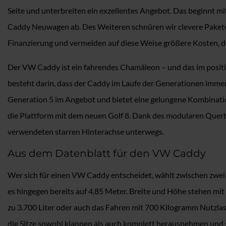
Seite und unterbreiten ein exzellentes Angebot. Das beginnt m
Caddy Neuwagen ab. Des Weiteren schnüren wir clevere Pakete mi
Finanzierung und vermeiden auf diese Weise größere Kosten, di
Der VW Caddy ist ein fahrendes Chamäleon – und das im positi
besteht darin, dass der Caddy im Laufe der Generationen immer 
Generation 5 im Angebot und bietet eine gelungene Kombination 
die Plattform mit dem neuen Golf 8. Dank des modularen Querb
verwendeten starren Hinterachse unterwegs.
Aus dem Datenblatt für den VW Caddy
Wer sich für einen VW Caddy entscheidet, wählt zwischen zwei 
es hingegen bereits auf 4,85 Meter. Breite und Höhe stehen mi
zu 3.700 Liter oder auch das Fahren mit 700 Kilogramm Nutzlas
die Sitze sowohl klappen als auch komplett herausnehmen und sc