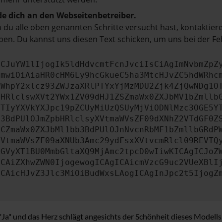
e dich an den Webseitenbetreiber.
du alle oben genannten Schritte versucht hast, kontaktier
en. Du kannst uns diesen Text schicken, um uns bei der Fe
ICJuYW1lIjogIk5ldHdvcmtFcnJvciIsCiAgImNvbmZpZ
cmwiOiAiaHR0cHM6Ly9hcGkueC5ha3MtcHJvZC5hdWRhc
ZWhpY2xlcz93ZWJzaXRlPTYxYjMzMDU2Zjk4ZjQwNDg1O
bHRlclswXVt2YWx1ZV09dHJ1ZSZmaWx0ZXJbMV1bZmllb
JTIyYXVkYXJpc19pZCUyMiUzQSUyMjViODNlMzc3OGE5Y
b3BdPUlOJmZpbHRlclsyXVtmaWVsZF09dXNhZ2VTdGF0Z
RCZmaWx0ZXJbMl1bb3BdPUlOJnNvcnRbMF1bZmllbGRdP
XVtmaWVsZF09aXNUb3Amc29ydFsxXVtvcmRlcl09REVTQ
ZGVyXT1BU0MmbGltaXQ9MjAmc2tpcD0wIiwKICAgICJoZ
ICAiZXhwZWN0IjogewogICAgICAicmVzcG9uc2VUeXBlI
ICAicHJvZ3Jlc3MiOiBudWxsLAogICAgInJpc2t5IjogZ
" und das Herz schlägt angesichts der Schönheit dieses Modells a