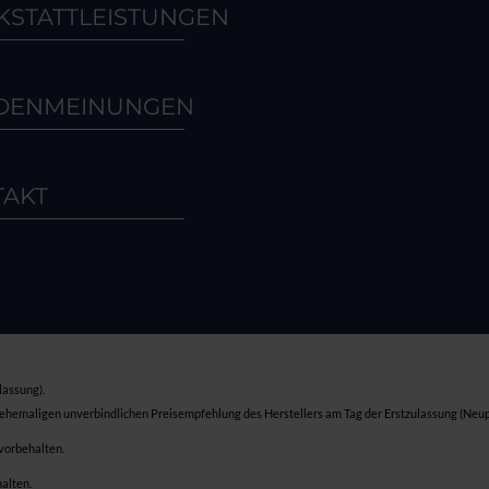
STATTLEISTUNGEN
DENMEINUNGEN
TAKT
lassung).
 ehemaligen unverbindlichen Preisempfehlung des Herstellers am Tag der Erstzulassung (Neup
 vorbehalten.
halten.