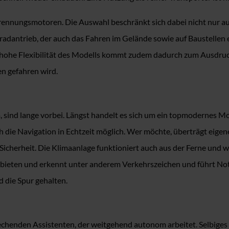
nungsmotoren. Die Auswahl beschränkt sich dabei nicht nur auf 
radantrieb, der auch das Fahren im Gelände sowie auf Baustellen e
e hohe Flexibilität des Modells kommt zudem dadurch zum Ausdruc
n gefahren wird.
, sind lange vorbei. Längst handelt es sich um ein topmodernes M
uch die Navigation in Echtzeit möglich. Wer möchte, überträgt eig
Sicherheit. Die Klimaanlage funktioniert auch aus der Ferne und w
u bieten und erkennt unter anderem Verkehrszeichen und führt N
 die Spur gehalten.
enden Assistenten, der weitgehend autonom arbeitet. Selbiges g