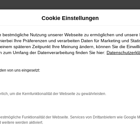
Cookie Einstellungen
uto Köhler
ie bestmögliche Nutzung unserer Webseite zu ermöglichen und unsere
hierbei Ihre Präferenzen und verarbeiten Daten für Marketing und Stati
en günstig kauf
einem späteren Zeitpunkt Ihre Meinung ändern, können Sie die Einwillig
en zum Umfang der Datenverarbeitung finden Sie hier:
Datenschutzerkl
en von uns eingesetzt:
 die etwas mehr wollen
rlich, um die Kernfunktionalität der Webseite zu gewährleisten.
-Plus-Ultra. Gerne erläutern wir Ihnen in einem persönlichen Ges
agen entscheidet, profitiert von Technik auf dem neuesten Stan
estmögliche Funktionalität der Webseite. Services von Drittanbietern wie Google 
ast jede Gefahrensituation. Hinzu kommen die vielen Komfortfea
eitere werden aktiviert.
 in der Autowelt seinesgleichen sucht.