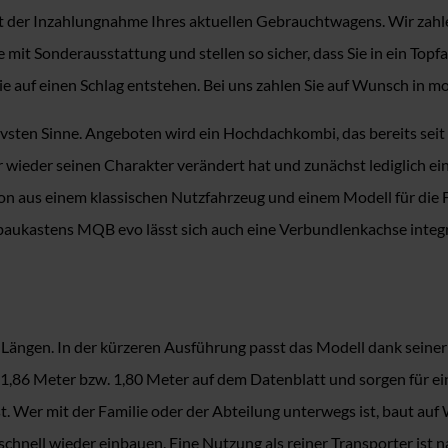
it der Inzahlungnahme Ihres aktuellen Gebrauchtwagens. Wir zahl
t Sonderausstattung und stellen so sicher, dass Sie in ein Topfah
e auf einen Schlag entstehen. Bei uns zahlen Sie auf Wunsch in mo
vsten Sinne. Angeboten wird ein Hochdachkombi, das bereits seit
wieder seinen Charakter verändert hat und zunächst lediglich einen
aus einem klassischen Nutzfahrzeug und einem Modell für die Fami
aukastens MQB evo lässt sich auch eine Verbundlenkachse integri
Längen. In der kürzeren Ausführung passt das Modell dank seiner
t 1,86 Meter bzw. 1,80 Meter auf dem Datenblatt und sorgen für 
t. Wer mit der Familie oder der Abteilung unterwegs ist, baut au
hnell wieder einbauen. Eine Nutzung als reiner Transporter ist na