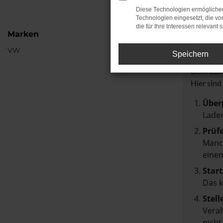
Diese Technologien ermöglichen
Technologien eingesetzt, die v
die für Ihre Interessen relevant s
Marken
Fehle
VW
Speichern
Beim Lade
Hier sind
Über
Laden
Prüf
Manch
einem
Start
Das 
Stell
Veral
nicht