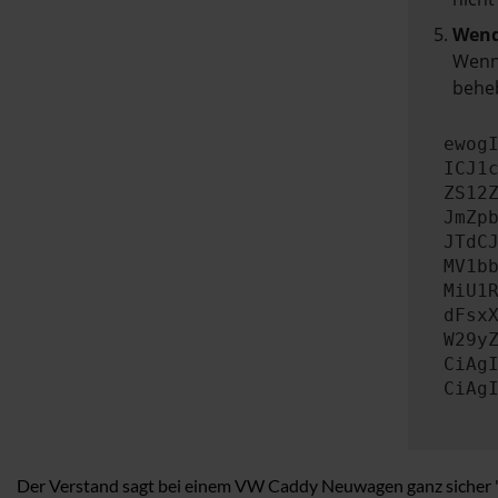
Wend
Wenn 
beheb
ewog
ICJ1
ZS12
JmZp
JTdC
MV1b
MiU1
dFsx
W29y
CiAg
CiAg
Der Verstand sagt bei einem VW Caddy Neuwagen ganz sicher "Ja