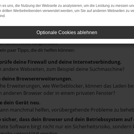
 es uns, die Nutzung der Webseite zu analysieren, um die Leistung zu messen u
on dritten Werbetreibenden verwendet werden, um Sie auf anderen Webseiten zu ve
ind.
r: Network Error
Optionale Cookies ablehnen
n ist ein Fehler aufgetreten.
 ein paar Tipps, die dir helfen können:
prüfe deine Firewall und deine Internetverbindung.
 andere Webseiten, zum Beispiel deine Suchmaschine?
e deine Browsererweiterungen.
e Erweiterungen, wie Werbeblocker, können das Laden besti
 anderen Browser oder in einem privaten Fenster?
e dein Gerät neu.
kann manchmal helfen, vorübergehende Probleme zu beheb
e sicher, dass dein Browser und dein Betriebssystem au
tete Software birgt nicht nur ein Sicherheitsrisiko, sonde
 mehr unterstützt werden.