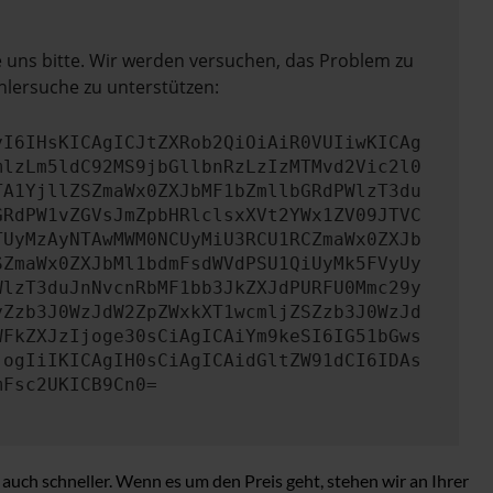
e uns bitte. Wir werden versuchen, das Problem zu
hlersuche zu unterstützen:
yI6IHsKICAgICJtZXRob2QiOiAiR0VUIiwKICAg
mlzLm5ldC92MS9jbGllbnRzLzIzMTMvd2Vic2l0
TA1YjllZSZmaWx0ZXJbMF1bZmllbGRdPWlzT3du
GRdPW1vZGVsJmZpbHRlclsxXVt2YWx1ZV09JTVC
TUyMzAyNTAwMWM0NCUyMiU3RCU1RCZmaWx0ZXJb
SZmaWx0ZXJbMl1bdmFsdWVdPSU1QiUyMk5FVyUy
WlzT3duJnNvcnRbMF1bb3JkZXJdPURFU0Mmc29y
yZzb3J0WzJdW2ZpZWxkXT1wcmljZSZzb3J0WzJd
WFkZXJzIjoge30sCiAgICAiYm9keSI6IG51bGws
jogIiIKICAgIH0sCiAgICAidGltZW91dCI6IDAs
mFsc2UKICB9Cn0=
uch schneller. Wenn es um den Preis geht, stehen wir an Ihrer