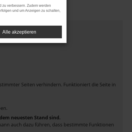
nd zu verbessern. Zudem werden
rfolgen und um Anzeigen zu schalten,
Alle akzeptieren
mmter Seiten verhindern. Funktioniert die Seite in
en.
f dem neuesten Stand sind.
rn kann auch dazu führen, dass bestimmte Funktionen