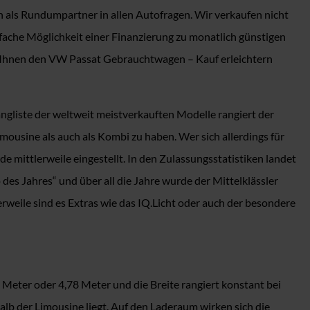
 als Rundumpartner in allen Autofragen. Wir verkaufen nicht
che Möglichkeit einer Finanzierung zu monatlich günstigen
r Ihnen den VW Passat Gebrauchtwagen – Kauf erleichtern
Rangliste der weltweit meistverkauften Modelle rangiert der
imousine als auch als Kombi zu haben. Wer sich allerdings für
mittlerweile eingestellt. In den Zulassungsstatistiken landet
 des Jahres“ und über all die Jahre wurde der Mittelklässler
erweile sind es Extras wie das IQ.Licht oder auch der besondere
Meter oder 4,78 Meter und die Breite rangiert konstant bei
lb der Limousine liegt. Auf den Laderaum wirken sich die