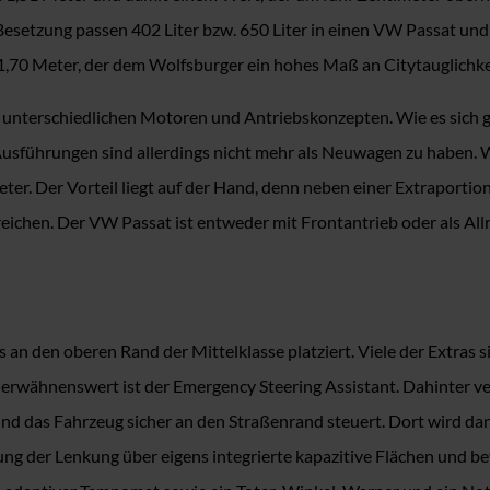
setzung passen 402 Liter bzw. 650 Liter in einen VW Passat und we
11,70 Meter, der dem Wolfsburger ein hohes Maß an Citytauglichkei
 unterschiedlichen Motoren und Antriebskonzepten. Wie es sich ge
führungen sind allerdings nicht mehr als Neuwagen zu haben. Wer
ter. Der Vorteil liegt auf der Hand, denn neben einer Extraportion
ichen. Der VW Passat ist entweder mit Frontantrieb oder als Allr
 an den oberen Rand der Mittelklasse platziert. Viele der Extras
wähnenswert ist der Emergency Steering Assistant. Dahinter verb
nd das Fahrzeug sicher an den Straßenrand steuert. Dort wird da
ung der Lenkung über eigens integrierte kapazitive Flächen und be