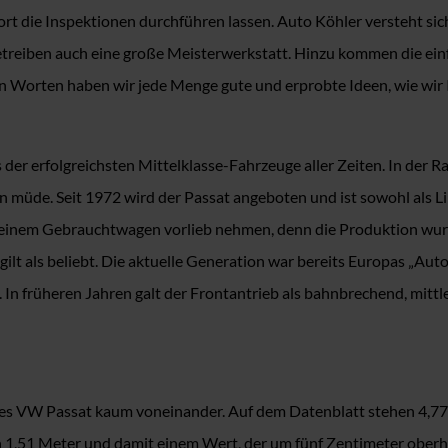
 die Inspektionen durchführen lassen. Auto Köhler versteht sich
iben auch eine große Meisterwerkstatt. Hinzu kommen die einfa
en Worten haben wir jede Menge gute und erprobte Ideen, wie wi
s der erfolgreichsten Mittelklasse-Fahrzeuge aller Zeiten. In der 
en müde. Seit 1972 wird der Passat angeboten und ist sowohl als L
einem Gebrauchtwagen vorlieb nehmen, denn die Produktion wurde 
ilt als beliebt. Die aktuelle Generation war bereits Europas „Auto
 In früheren Jahren galt der Frontantrieb als bahnbrechend, mittl
des VW Passat kaum voneinander. Auf dem Datenblatt stehen 4,77 
 1,51 Meter und damit einem Wert, der um fünf Zentimeter oberha