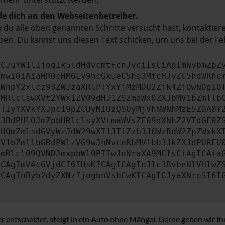
e dich an den Webseitenbetreiber.
du alle oben genannten Schritte versucht hast, kontaktier
en. Du kannst uns diesen Text schicken, um uns bei der Fe
ICJuYW1lIjogIk5ldHdvcmtFcnJvciIsCiAgImNvbmZpZ
cmwiOiAiaHR0cHM6Ly9hcGkueC5ha3MtcHJvZC5hdWRhc
ZWhpY2xlcz93ZWJzaXRlPTYxYjMzMDU2Zjk4ZjQwNDg1O
bHRlclswXVt2YWx1ZV09dHJ1ZSZmaWx0ZXJbMV1bZmllb
JTIyYXVkYXJpc19pZCUyMiUzQSUyMjVhNWNhMzE5ZDA0Y
b3BdPUlOJmZpbHRlclsyXVtmaWVsZF09dXNhZ2VTdGF0Z
NUQmZmlsdGVyWzJdW29wXT1JTiZzb3J0WzBdW2ZpZWxkX
MV1bZmllbGRdPWlzVG9wJnNvcnRbMV1bb3JkZXJdPURFU
cmRlcl09QVNDJmxpbWl0PTIwJnNraXA9MCIsCiAgICAia
ICAgImV4cGVjdCI6IHsKICAgICAgInJlc3BvbnNlVHlwZ
ICAgInByb2dyZXNzIjogbnVsbCwKICAgICJyaXNreSI6I
entscheidet, steigt in ein Auto ohne Mängel. Gerne geben wir Ih