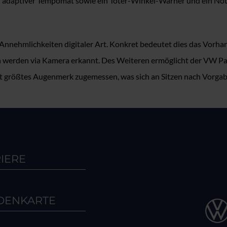
ein adaptiver Tempomat sowie ein Toter-Winkel-Warner und ein No
nnehmlichkeiten digitaler Art. Konkret bedeutet dies das Vorhand
hen werden via Kamera erkannt. Des Weiteren ermöglicht der VW P
t größtes Augenmerk zugemessen, was sich an Sitzen nach Vorgabe
IERE
DENKARTE