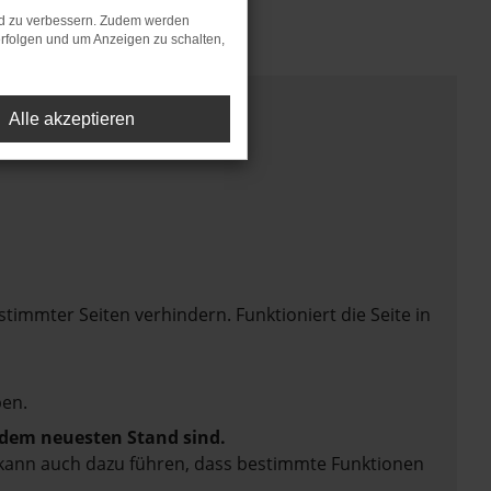
nd zu verbessern. Zudem werden
rfolgen und um Anzeigen zu schalten,
Alle akzeptieren
mmter Seiten verhindern. Funktioniert die Seite in
en.
f dem neuesten Stand sind.
rn kann auch dazu führen, dass bestimmte Funktionen