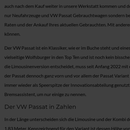
auch nach dem Kauf weiter in unsere Werkstatt kommen und dort
nur Neufahrzeuge und VW Passat Gebrauchtwagen sondern betre
Raten und der Ankauf Ihres aktuellen Gebrauchten. Mit ander
können.
Der VW Passat ist ein Klassiker, wie er im Buche steht und eine
vielseitige Wolfsburger in den Top Ten und ist noch kein bissch
die Limousinenversion entscheidet, muss seit Anfang 2022 mit 
der Passat dennoch ganz vorn und vor allem der Passat Variant g
immer wieder als Speerspitze der Innovationsabteilung genutzt.
Bremsassistent, um nur einige zu nennen.
Der VW Passat in Zahlen
In der Länge unterscheiden sich die Limousine und der Kombi 
1,83 Meter. Kennzeichnend für den Variant ist dessen Höhe von