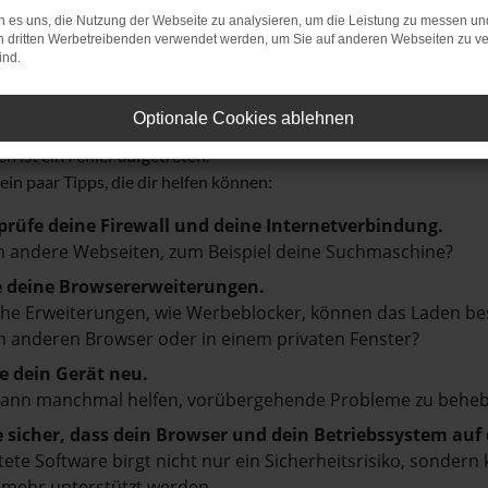
 es uns, die Nutzung der Webseite zu analysieren, um die Leistung zu messen u
on dritten Werbetreibenden verwendet werden, um Sie auf anderen Webseiten zu ve
ind.
r: Network Error
Optionale Cookies ablehnen
n ist ein Fehler aufgetreten.
 ein paar Tipps, die dir helfen können:
prüfe deine Firewall und deine Internetverbindung.
 andere Webseiten, zum Beispiel deine Suchmaschine?
e deine Browsererweiterungen.
e Erweiterungen, wie Werbeblocker, können das Laden besti
 anderen Browser oder in einem privaten Fenster?
e dein Gerät neu.
kann manchmal helfen, vorübergehende Probleme zu beheb
e sicher, dass dein Browser und dein Betriebssystem au
tete Software birgt nicht nur ein Sicherheitsrisiko, sonde
 mehr unterstützt werden.