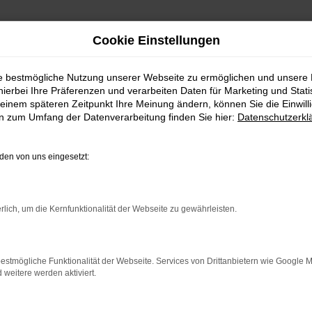
Cookie Einstellungen
 bei Auto Köhler
ie bestmögliche Nutzung unserer Webseite zu ermöglichen und unsere
hierbei Ihre Präferenzen und verarbeiten Daten für Marketing und Stati
uchtwagen günsti
einem späteren Zeitpunkt Ihre Meinung ändern, können Sie die Einwillig
en zum Umfang der Datenverarbeitung finden Sie hier:
Datenschutzerkl
en von uns eingesetzt:
t einem Plus an Qualität
rlich, um die Kernfunktionalität der Webseite zu gewährleisten.
und genießen eine entsprechend breite Auswahl. Was uns am dabei 
ein, sondern führen stets umfangreiche Checks in unsere Meister
estmögliche Funktionalität der Webseite. Services von Drittanbietern wie Google 
der Autobranche und auf unseren guten Namen in Mainburg und d
eitere werden aktiviert.
t für jedes Baujahr und alle Ausstattungslinien und Motorisierun