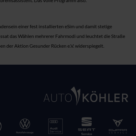
tbremsassistent. Das volle Programm also.
ensein einer fest installierten eSim und damit stetige
assat das Wählen mehrerer Fahrmodi und leuchtet die Straße
n der Aktion Gesunder Rücken e.V. widerspiegelt.