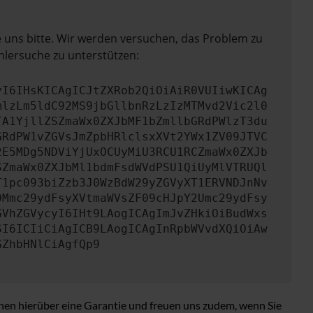
e uns bitte. Wir werden versuchen, das Problem zu
hlersuche zu unterstützen:
yI6IHsKICAgICJtZXRob2QiOiAiR0VUIiwKICAg
mlzLm5ldC92MS9jbGllbnRzLzIzMTMvd2Vic2l0
TA1YjllZSZmaWx0ZXJbMF1bZmllbGRdPWlzT3du
GRdPW1vZGVsJmZpbHRlclsxXVt2YWx1ZV09JTVC
2E5MDg5NDViYjUxOCUyMiU3RCU1RCZmaWx0ZXJb
SZmaWx0ZXJbMl1bdmFsdWVdPSU1QiUyMlVTRUQl
T1pc093biZzb3J0WzBdW29yZGVyXT1ERVNDJnNv
0Mmc29ydFsyXVtmaWVsZF09cHJpY2Umc29ydFsy
GVhZGVycyI6IHt9LAogICAgImJvZHkiOiBudWxs
SI6ICIiCiAgICB9LAogICAgInRpbWVvdXQiOiAw
GZhbHNlCiAgfQp9
nen hierüber eine Garantie und freuen uns zudem, wenn Sie