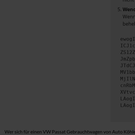
Wend
Wenn 
beheb
ewog
ICJ1
ZS12
JmZp
JTdC
MV1b
MjIl
cnRb
XVtv
LAog
LAog
Wer sich für einen VW Passat Gebrauchtwagen von Auto Köhler 