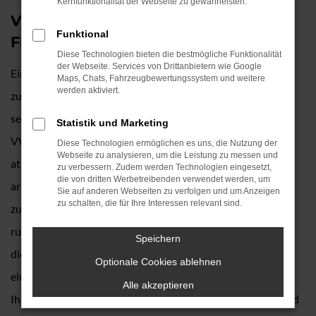
Kernfunktionalität der Webseite zu gewährleisten.
VW Crafter – das perfekte Auto für
Funktional
Freising
Diese Technologien bieten die bestmögliche Funktionalität
der Webseite. Services von Drittanbietern wie Google
Ein VW Crafter und Freising – das passt einfach perfekt
Maps, Chats, Fahrzeugbewertungssystem und weitere
werden aktiviert.
zueinander. Wenn Sie sich für dieses Modell entscheiden,
setzen Sie kompromisslos auf Qualität und Langlebigkeit.
Statistik und Marketing
VW ist eine echte Topmarke und der Crafter gehört zu den
Diese Technologien ermöglichen es uns, die Nutzung der
Webseite zu analysieren, um die Leistung zu messen und
attraktivsten Modellen im Sortiment. Wir von Auto Köhler
zu verbessern. Zudem werden Technologien eingesetzt,
die von dritten Werbetreibenden verwendet werden, um
arbeiten bereits seit vielen Jahrzehnten mit dem Hersteller
Sie auf anderen Webseiten zu verfolgen und um Anzeigen
zu schalten, die für Ihre Interessen relevant sind.
zusammen und sind seit rund 90 Jahren tief in der Region
rund um Freising verwurzelt. Unser Unternehmen schreibt
Speichern
die Nähe zu den Kundinnen und Kunden groß und bietet
Optionale Cookies ablehnen
einen außergewöhnlichen Service. Gerne präsentieren wir
Alle akzeptieren
Ihnen konkrete Angebote für einen unserer VW Crafter und