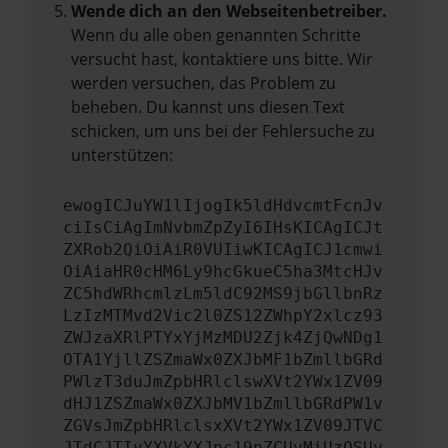
Wende dich an den Webseitenbetreiber.
Wenn du alle oben genannten Schritte
versucht hast, kontaktiere uns bitte. Wir
werden versuchen, das Problem zu
beheben. Du kannst uns diesen Text
schicken, um uns bei der Fehlersuche zu
unterstützen:
ewogICJuYW1lIjogIk5ldHdvcmtFcnJv
ciIsCiAgImNvbmZpZyI6IHsKICAgICJt
ZXRob2QiOiAiR0VUIiwKICAgICJ1cmwi
OiAiaHR0cHM6Ly9hcGkueC5ha3MtcHJv
ZC5hdWRhcmlzLm5ldC92MS9jbGllbnRz
LzIzMTMvd2Vic2l0ZS12ZWhpY2xlcz93
ZWJzaXRlPTYxYjMzMDU2Zjk4ZjQwNDg1
OTA1YjllZSZmaWx0ZXJbMF1bZmllbGRd
PWlzT3duJmZpbHRlclswXVt2YWx1ZV09
dHJ1ZSZmaWx0ZXJbMV1bZmllbGRdPW1v
ZGVsJmZpbHRlclsxXVt2YWx1ZV09JTVC
JTdCJTIyYXVkYXJpc19pZCUyMiUzQSUy