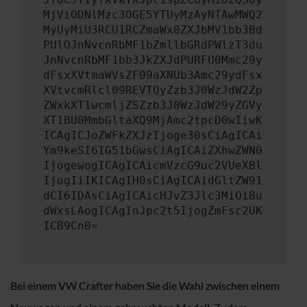
MjViODNlMzc3OGE5YTUyMzAyNTAwMWQ2
MyUyMiU3RCU1RCZmaWx0ZXJbMV1bb3Bd
PUlOJnNvcnRbMF1bZmllbGRdPWlzT3du
JnNvcnRbMF1bb3JkZXJdPURFU0Mmc29y
dFsxXVtmaWVsZF09aXNUb3Amc29ydFsx
XVtvcmRlcl09REVTQyZzb3J0WzJdW2Zp
ZWxkXT1wcmljZSZzb3J0WzJdW29yZGVy
XT1BU0MmbGltaXQ9MjAmc2tpcD0wIiwK
ICAgICJoZWFkZXJzIjoge30sCiAgICAi
Ym9keSI6IG51bGwsCiAgICAiZXhwZWN0
IjogewogICAgICAicmVzcG9uc2VUeXBl
IjogIiIKICAgIH0sCiAgICAidGltZW91
dCI6IDAsCiAgICAicHJvZ3Jlc3MiOiBu
dWxsLAogICAgInJpc2t5IjogZmFsc2UK
ICB9Cn0=
Bei einem VW Crafter haben Sie die Wahl zwischen einem