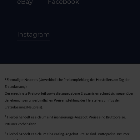
eBay
Facebook
Instagram
1
Ehemaliger Neupreis (Unverbindliche Preisempfehlung des Herstellers am Tag der
Erstzulassung).
Der errechnete Preisvorteil sowie die angegebene Ersparnis errechnet sich gegenüber
der ehemaligen unverbindlichen Preisempfehlung des Herstellers am Tag der
Erstzulassung (Neupreis).
2
Hierbei handelt es sich um ein Finanzierungs-Angebot. Preise sind Bruttopreise.
Irrtümer vorbehalten.
3
Hierbei handelt es sich um ein Leasing-Angebot. Preise sind Bruttopreise. Irrtümer