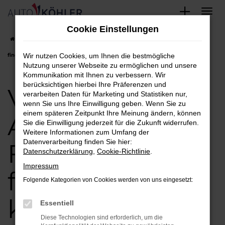
Zum
Cookie Einstellungen
Hauptinhalt
Startseite
Freising
VW
VW Crafter Angebote in Freising einfach
springen
finden und kaufen
Wir nutzen Cookies, um Ihnen die bestmögliche
Nutzung unserer Webseite zu ermöglichen und unsere
Kommunikation mit Ihnen zu verbessern. Wir
berücksichtigen hierbei Ihre Präferenzen und
VW Crafter
verarbeiten Daten für Marketing und Statistiken nur,
wenn Sie uns Ihre Einwilligung geben. Wenn Sie zu
einem späteren Zeitpunkt Ihre Meinung ändern, können
Angebote in
Sie die Einwilligung jederzeit für die Zukunft widerrufen.
Weitere Informationen zum Umfang der
Datenverarbeitung finden Sie hier:
Freising einfach
Datenschutzerklärung
,
Cookie-Richtlinie
.
Impressum
finden und
Folgende Kategorien von Cookies werden von uns eingesetzt:
kaufen
Essentiell
Diese Technologien sind erforderlich, um die