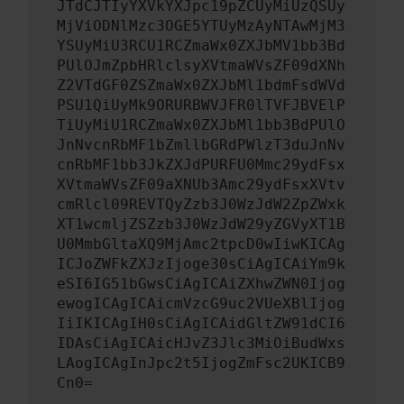
JTdCJTIyYXVkYXJpc19pZCUyMiUzQSUy
MjViODNlMzc3OGE5YTUyMzAyNTAwMjM3
YSUyMiU3RCU1RCZmaWx0ZXJbMV1bb3Bd
PUlOJmZpbHRlclsyXVtmaWVsZF09dXNh
Z2VTdGF0ZSZmaWx0ZXJbMl1bdmFsdWVd
PSU1QiUyMk9ORURBWVJFR0lTVFJBVElP
TiUyMiU1RCZmaWx0ZXJbMl1bb3BdPUlO
JnNvcnRbMF1bZmllbGRdPWlzT3duJnNv
cnRbMF1bb3JkZXJdPURFU0Mmc29ydFsx
XVtmaWVsZF09aXNUb3Amc29ydFsxXVtv
cmRlcl09REVTQyZzb3J0WzJdW2ZpZWxk
XT1wcmljZSZzb3J0WzJdW29yZGVyXT1B
U0MmbGltaXQ9MjAmc2tpcD0wIiwKICAg
ICJoZWFkZXJzIjoge30sCiAgICAiYm9k
eSI6IG51bGwsCiAgICAiZXhwZWN0Ijog
ewogICAgICAicmVzcG9uc2VUeXBlIjog
IiIKICAgIH0sCiAgICAidGltZW91dCI6
IDAsCiAgICAicHJvZ3Jlc3MiOiBudWxs
LAogICAgInJpc2t5IjogZmFsc2UKICB9
Cn0=