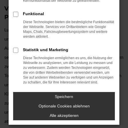
Kernfunktionalität der Webseite zu gewährleisten.
VW Touareg Tageszulassung – unser
Funktional
Preishit für Freising
Diese Technologien bieten die bestmögliche Funktionalität
der Webseite. Services von Drittanbietern wie Google
Lust auf einen echten Hit? Dann präsentieren wir Ihnen
Maps, Chats, Fahrzeugbewertungssystem und weitere
werden aktiviert.
unsere VW Touareg Tageszulassung und lassen beim
Autokauf in Freising die Preise purzeln. Die Rabatte sind
Statistik und Marketing
sensationell und liegen gegenüber einem Neuwagen gerne im
Diese Technologien ermöglichen es uns, die Nutzung der
Webseite zu analysieren, um die Leistung zu messen und
zweistelligen Prozentbereich. Der Clou ist dabei: eine VW
zu verbessern. Zudem werden Technologien eingesetzt,
die von dritten Werbetreibenden verwendet werden, um
Touareg Tageszulassung ist genau genommen ein Neuwagen
Sie auf anderen Webseiten zu verfolgen und um Anzeigen
zu schalten, die für Ihre Interessen relevant sind.
und so dürfen Sie nach dem Kauf auch die allerersten
Kilometer auf den Straßen von Freising oder anderswo
Speichern
zurücklegen. Klingt interessant? Dann sprechen Sie uns an
Optionale Cookies ablehnen
und freuen Sie sich schon jetzt auf ein breites Angebot an
Alle akzeptieren
attraktiven Modellen. Keine Sorge: bei Ihrer Entscheidung