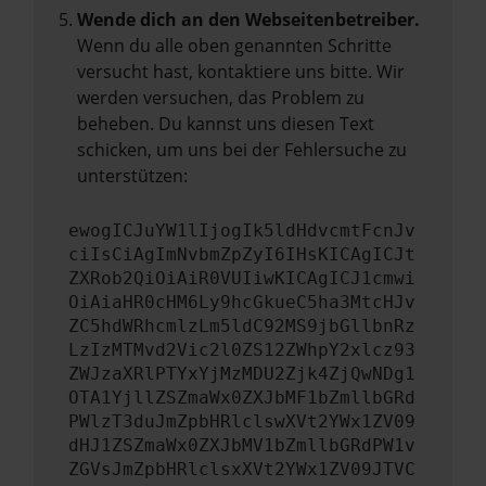
Wende dich an den Webseitenbetreiber.
Wenn du alle oben genannten Schritte
versucht hast, kontaktiere uns bitte. Wir
werden versuchen, das Problem zu
beheben. Du kannst uns diesen Text
schicken, um uns bei der Fehlersuche zu
unterstützen:
ewogICJuYW1lIjogIk5ldHdvcmtFcnJv
ciIsCiAgImNvbmZpZyI6IHsKICAgICJt
ZXRob2QiOiAiR0VUIiwKICAgICJ1cmwi
OiAiaHR0cHM6Ly9hcGkueC5ha3MtcHJv
ZC5hdWRhcmlzLm5ldC92MS9jbGllbnRz
LzIzMTMvd2Vic2l0ZS12ZWhpY2xlcz93
ZWJzaXRlPTYxYjMzMDU2Zjk4ZjQwNDg1
OTA1YjllZSZmaWx0ZXJbMF1bZmllbGRd
PWlzT3duJmZpbHRlclswXVt2YWx1ZV09
dHJ1ZSZmaWx0ZXJbMV1bZmllbGRdPW1v
ZGVsJmZpbHRlclsxXVt2YWx1ZV09JTVC