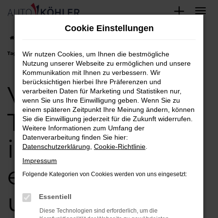
Zum
Cookie Einstellungen
Hauptinhalt
Startseite
Freising
VW
VW Touareg
VW Touareg
springen
Tageszulassung in Freising einfach finden und kaufen
Wir nutzen Cookies, um Ihnen die bestmögliche
Nutzung unserer Webseite zu ermöglichen und unsere
Kommunikation mit Ihnen zu verbessern. Wir
berücksichtigen hierbei Ihre Präferenzen und
VW Touareg
verarbeiten Daten für Marketing und Statistiken nur,
wenn Sie uns Ihre Einwilligung geben. Wenn Sie zu
einem späteren Zeitpunkt Ihre Meinung ändern, können
Tageszulassung
Sie die Einwilligung jederzeit für die Zukunft widerrufen.
Weitere Informationen zum Umfang der
Datenverarbeitung finden Sie hier:
in Freising
Datenschutzerklärung
,
Cookie-Richtlinie
.
Impressum
einfach finden
Folgende Kategorien von Cookies werden von uns eingesetzt:
und kaufen
Essentiell
Diese Technologien sind erforderlich, um die