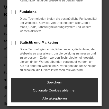
Kernfunktionalität der Webseite zu gewährleisten.
VW ID.4 – das perfekte Auto für
Funktional
Kelheim
Diese Technologien bieten die bestmögliche Funktionalität
der Webseite. Services von Drittanbietern wie Google
Ein VW ID.4 und Kelheim – das passt einfach perfekt
Maps, Chats, Fahrzeugbewertungssystem und weitere
werden aktiviert.
zueinander. Wenn Sie sich für dieses Modell entscheiden,
setzen Sie kompromisslos auf Qualität und Langlebigkeit.
Statistik und Marketing
VW ist eine echte Topmarke und der ID.4 gehört zu den
Diese Technologien ermöglichen es uns, die Nutzung der
Webseite zu analysieren, um die Leistung zu messen und
attraktivsten Modellen im Sortiment. Wir von Auto Köhler
zu verbessern. Zudem werden Technologien eingesetzt,
die von dritten Werbetreibenden verwendet werden, um
arbeiten bereits seit vielen Jahrzehnten mit dem Hersteller
Sie auf anderen Webseiten zu verfolgen und um Anzeigen
zu schalten, die für Ihre Interessen relevant sind.
zusammen und sind seit rund 90 Jahren tief in der Region
rund um Kelheim verwurzelt. Unser Unternehmen schreibt
Speichern
die Nähe zu den Kundinnen und Kunden groß und bietet
Optionale Cookies ablehnen
einen außergewöhnlichen Service. Gerne präsentieren wir
Alle akzeptieren
Ihnen konkrete Angebote für einen unserer VW ID.4 und