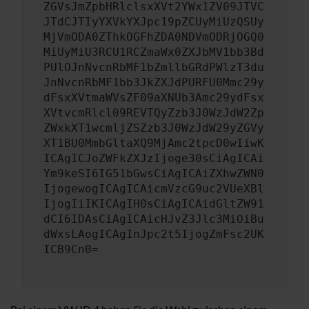
ZGVsJmZpbHRlclsxXVt2YWx1ZV09JTVC
JTdCJTIyYXVkYXJpc19pZCUyMiUzQSUy
MjVmODA0ZThkOGFhZDA0NDVmODRjOGQ0
MiUyMiU3RCU1RCZmaWx0ZXJbMV1bb3Bd
PUlOJnNvcnRbMF1bZmllbGRdPWlzT3du
JnNvcnRbMF1bb3JkZXJdPURFU0Mmc29y
dFsxXVtmaWVsZF09aXNUb3Amc29ydFsx
XVtvcmRlcl09REVTQyZzb3J0WzJdW2Zp
ZWxkXT1wcmljZSZzb3J0WzJdW29yZGVy
XT1BU0MmbGltaXQ9MjAmc2tpcD0wIiwK
ICAgICJoZWFkZXJzIjoge30sCiAgICAi
Ym9keSI6IG51bGwsCiAgICAiZXhwZWN0
IjogewogICAgICAicmVzcG9uc2VUeXBl
IjogIiIKICAgIH0sCiAgICAidGltZW91
dCI6IDAsCiAgICAicHJvZ3Jlc3MiOiBu
dWxsLAogICAgInJpc2t5IjogZmFsc2UK
ICB9Cn0=