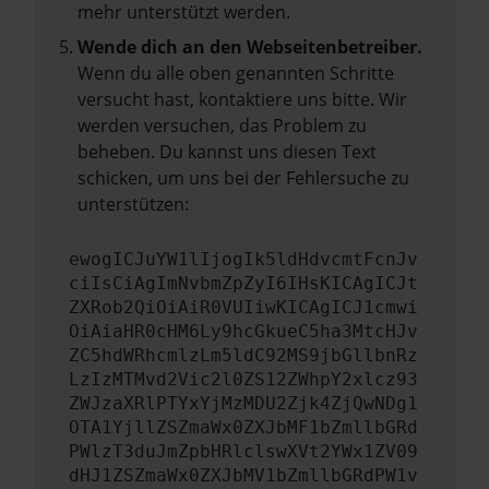
mehr unterstützt werden.
Wende dich an den Webseitenbetreiber.
Wenn du alle oben genannten Schritte
versucht hast, kontaktiere uns bitte. Wir
werden versuchen, das Problem zu
beheben. Du kannst uns diesen Text
schicken, um uns bei der Fehlersuche zu
unterstützen:
ewogICJuYW1lIjogIk5ldHdvcmtFcnJv
ciIsCiAgImNvbmZpZyI6IHsKICAgICJt
ZXRob2QiOiAiR0VUIiwKICAgICJ1cmwi
OiAiaHR0cHM6Ly9hcGkueC5ha3MtcHJv
ZC5hdWRhcmlzLm5ldC92MS9jbGllbnRz
LzIzMTMvd2Vic2l0ZS12ZWhpY2xlcz93
ZWJzaXRlPTYxYjMzMDU2Zjk4ZjQwNDg1
OTA1YjllZSZmaWx0ZXJbMF1bZmllbGRd
PWlzT3duJmZpbHRlclswXVt2YWx1ZV09
dHJ1ZSZmaWx0ZXJbMV1bZmllbGRdPW1v