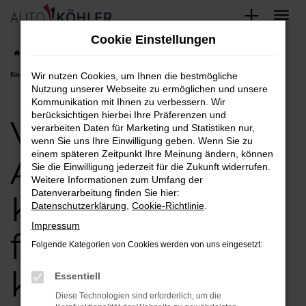
Zum
Cookie Einstellungen
Hauptinhalt
Startseite
Kelheim
VW
VW ID.4 Angebote in Kelheim einfach
springen
finden und kaufen
Wir nutzen Cookies, um Ihnen die bestmögliche
Nutzung unserer Webseite zu ermöglichen und unsere
Kommunikation mit Ihnen zu verbessern. Wir
berücksichtigen hierbei Ihre Präferenzen und
VW ID.4
verarbeiten Daten für Marketing und Statistiken nur,
wenn Sie uns Ihre Einwilligung geben. Wenn Sie zu
einem späteren Zeitpunkt Ihre Meinung ändern, können
Angebote in
Sie die Einwilligung jederzeit für die Zukunft widerrufen.
Weitere Informationen zum Umfang der
Datenverarbeitung finden Sie hier:
Kelheim einfach
Datenschutzerklärung
,
Cookie-Richtlinie
.
Impressum
finden und
Folgende Kategorien von Cookies werden von uns eingesetzt:
kaufen
Essentiell
Diese Technologien sind erforderlich, um die