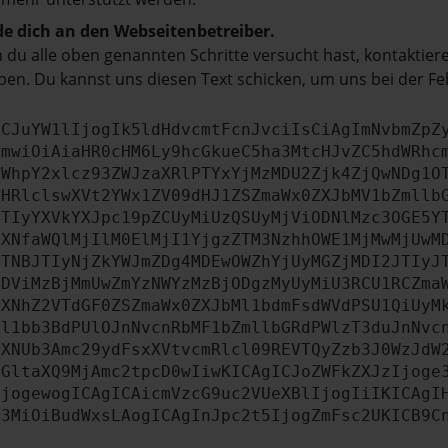
e dich an den Webseitenbetreiber.
du alle oben genannten Schritte versucht hast, kontaktier
en. Du kannst uns diesen Text schicken, um uns bei der Fe
ICJuYW1lIjogIk5ldHdvcmtFcnJvciIsCiAgImNvbmZpZ
cmwiOiAiaHR0cHM6Ly9hcGkueC5ha3MtcHJvZC5hdWRhc
ZWhpY2xlcz93ZWJzaXRlPTYxYjMzMDU2Zjk4ZjQwNDg1O
bHRlclswXVt2YWx1ZV09dHJ1ZSZmaWx0ZXJbMV1bZmllb
JTIyYXVkYXJpc19pZCUyMiUzQSUyMjViODNlMzc3OGE5Y
aXNfaWQlMjIlM0ElMjI1YjgzZTM3NzhhOWE1MjMwMjUwM
JTNBJTIyNjZkYWJmZDg4MDEwOWZhYjUyMGZjMDI2JTIyJ
NDViMzBjMmUwZmYzNWYzMzBjODgzMyUyMiU3RCU1RCZma
dXNhZ2VTdGF0ZSZmaWx0ZXJbMl1bdmFsdWVdPSU1QiUyM
Ml1bb3BdPUlOJnNvcnRbMF1bZmllbGRdPWlzT3duJnNvc
aXNUb3Amc29ydFsxXVtvcmRlcl09REVTQyZzb3J0WzJdW
bGltaXQ9MjAmc2tpcD0wIiwKICAgICJoZWFkZXJzIjoge
IjogewogICAgICAicmVzcG9uc2VUeXBlIjogIiIKICAgI
c3MiOiBudWxsLAogICAgInJpc2t5IjogZmFsc2UKICB9C