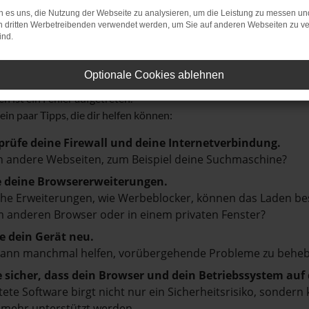
 es uns, die Nutzung der Webseite zu analysieren, um die Leistung zu messen u
on dritten Werbetreibenden verwendet werden, um Sie auf anderen Webseiten zu ve
ind.
r: Network Error
Optionale Cookies ablehnen
n ist ein Fehler aufgetreten.
 ein paar Tipps, die dir helfen können:
prüfe deine Firewall und deine Internetverbindung.
 andere Webseiten, zum Beispiel deine Suchmaschine?
e deine Browsererweiterungen.
e Erweiterungen, wie Werbeblocker, können das Laden besti
 anderen Browser oder in einem privaten Fenster?
e dein Gerät neu.
kann manchmal helfen, vorübergehende Probleme zu beheb
e sicher, dass dein Browser und dein Betriebssystem au
tete Software birgt nicht nur ein Sicherheitsrisiko, sonde
 mehr unterstützt werden.