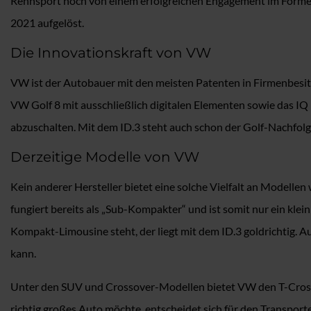
Rennsport noch von einem erfolgreichen Engagement im Forme
2021 aufgelöst.
Die Innovationskraft von VW
VW ist der Autobauer mit den meisten Patenten in Firmenbesi
VW Golf 8 mit ausschließlich digitalen Elementen sowie das IQ 
abzuschalten. Mit dem ID.3 steht auch schon der Golf-Nachfolge
Derzeitige Modelle von VW
Kein anderer Hersteller bietet eine solche Vielfalt an Modelle
fungiert bereits als „Sub-Kompakter“ und ist somit nur ein klei
Kompakt-Limousine steht, der liegt mit dem ID.3 goldrichtig. 
kann.
Unter den SUV und Crossover-Modellen bietet VW den T-Cross u
richtig großes Auto möchte, entscheidet sich für den Transport