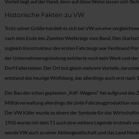
Vorteil liegt auf der Hand, denn auf diese Weise lassen sich T
Historische Fakten zu VW
Trotz seiner Größe handelt es sich bei VW um eine vergleichsw
nach dem Ende des Zweiten Weltkriegs vom Band. Den Startsch
zugleich Konstrukteur des ersten Fahrzeugs war Ferdinand Pors
der Unternehmensgründung existierte noch kein Werk und der S
Dorf Fallersleben. Der Ort bot gleich mehrere Vorteile, darunt
entstand das heutige Wolfsburg, das allerdings auch erst nach
Der Bau des schon geplanten „KdF-Wagens“ fiel aufgrund des Zw
Militärverwaltung allerdings die zivile Fahrzeugproduktion vor
Der VW Käfer wurde zu einem der Symbole für das Wirtschaftswac
1950 wurde mit dem T1 auch eine weitere Legende erstmals vorge
wurde VW auch zu einer Aktiengesellschaft und das Land Niede