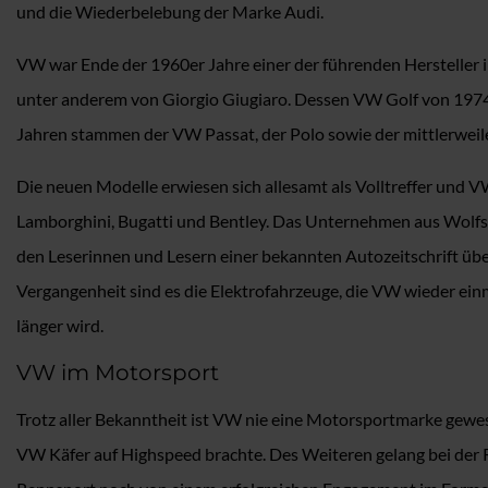
und die Wiederbelebung der Marke Audi.
VW war Ende der 1960er Jahre einer der führenden Hersteller i
unter anderem von Giorgio Giugiaro. Dessen VW Golf von 1974 
Jahren stammen der VW Passat, der Polo sowie der mittlerweile
Die neuen Modelle erwiesen sich allesamt als Volltreffer und
Lamborghini, Bugatti und Bentley. Das Unternehmen aus Wolfsb
den Leserinnen und Lesern einer bekannten Autozeitschrift übe
Vergangenheit sind es die Elektrofahrzeuge, die VW wieder einma
länger wird.
VW im Motorsport
Trotz aller Bekanntheit ist VW nie eine Motorsportmarke gewes
VW Käfer auf Highspeed brachte. Des Weiteren gelang bei der R