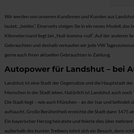
Wir werden von unserem Kundinnen und Kunden aus Landshut of
lautet: „beides“. Einerseits steigen Sie in ein neues Modell, 
Kilometerstand liegt bei „Null-komma-null“. Auf der anderen Sei
Gebrauchten und deshalb verkaufen wir jede VW Tageszulassu
gerne auch Ihren aktuellen Gebrauchten in Zahlung.
Autopower für Landshut – bei A
Landshut ist eine Stadt der Gegensätze und die Hauptstadt de
Menschen in der Stadt leben. Natürlich ist Landshut auch noc
Die Stadt liegt – wie auch München – an der Isar und befindet s
auftaucht. Große Berühmtheit erreichte die Stadt dann 1475 als
Ein bayerischer Herzog heiratete und feierte dies über mehrere
außerhalb des bunten Treibens lohnt sich ein Besuch, denn sch