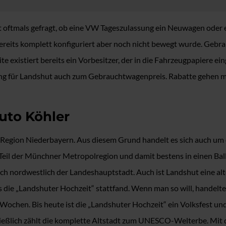
tmals gefragt, ob eine VW Tageszulassung ein Neuwagen oder ein
das bereits komplett konfiguriert aber noch nicht bewegt wurde. G
te existiert bereits ein Vorbesitzer, der in die Fahrzeugpapiere e
ng für Landshut auch zum Gebrauchtwagenpreis. Rabatte gehen 
uto Köhler
r Region Niederbayern. Aus diesem Grund handelt es sich auch u
h Teil der Münchner Metropolregion und damit bestens in einen B
ich nordwestlich der Landeshauptstadt. Auch ist Landshut eine alt
 die „Landshuter Hochzeit“ stattfand. Wenn man so will, handelte
 Wochen. Bis heute ist die „Landshuter Hochzeit“ ein Volksfest und
ließlich zählt die komplette Altstadt zum UNESCO-Welterbe. Mit d