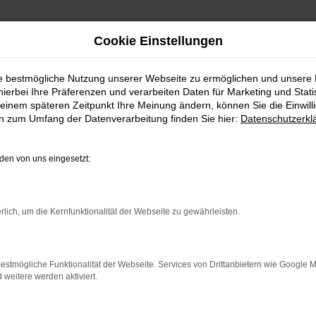
Cookie Einstellungen
den und kaufen
ie bestmögliche Nutzung unserer Webseite zu ermöglichen und unsere
hierbei Ihre Präferenzen und verarbeiten Daten für Marketing und Stati
ng in Landshut ei
einem späteren Zeitpunkt Ihre Meinung ändern, können Sie die Einwillig
en zum Umfang der Datenverarbeitung finden Sie hier:
Datenschutzerkl
en von uns eingesetzt:
igster Neuwagen für Landshut
rlich, um die Kernfunktionalität der Webseite zu gewährleisten.
t sich als Sparmodell im positivsten Sinne des Wortes. Woran dab
usstattung. Wenn Sie diese Wahl für Ihre Mobilität in Landshut tre
estmögliche Funktionalität der Webseite. Services von Drittanbietern wie Google 
uwagen sprechen? Das hat mit der Verkaufspolitik der Automobilhe
eitere werden aktiviert.
einem beliebigen anderen Ort umgehen lassen.