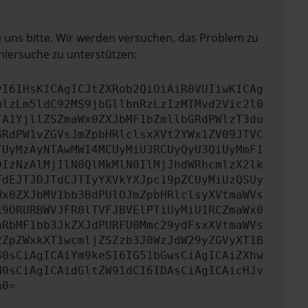
e uns bitte. Wir werden versuchen, das Problem zu
hlersuche zu unterstützen:
yI6IHsKICAgICJtZXRob2QiOiAiR0VUIiwKICAg
mlzLm5ldC92MS9jbGllbnRzLzIzMTMvd2Vic2l0
TA1YjllZSZmaWx0ZXJbMF1bZmllbGRdPWlzT3du
GRdPW1vZGVsJmZpbHRlclsxXVt2YWx1ZV09JTVC
TUyMzAyNTAwMWI4MCUyMiU3RCUyQyU3QiUyMmF1
DIzNzAlMjIlN0QlMkMlN0IlMjJhdWRhcmlzX2lk
TdEJTJDJTdCJTIyYXVkYXJpc19pZCUyMiUzQSUy
Wx0ZXJbMV1bb3BdPUlOJmZpbHRlclsyXVtmaWVs
k9ORURBWVJFR0lTVFJBVElPTiUyMiU1RCZmaWx0
nRbMF1bb3JkZXJdPURFU0Mmc29ydFsxXVtmaWVs
2ZpZWxkXT1wcmljZSZzb3J0WzJdW29yZGVyXT1B
30sCiAgICAiYm9keSI6IG51bGwsCiAgICAiZXhw
H0sCiAgICAidGltZW91dCI6IDAsCiAgICAicHJv
n0=