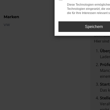
Diese Technologien ermöglichen
Technologien eingesetzt, die v
die für Ihre Interessen relevant s
Marken
Fehle
VW
Speichern
Beim Lade
Hier sind
Über
Laden
Prüf
Manch
einem
Start
Das 
Stell
Veral
nicht