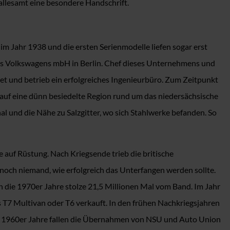
 allesamt eine besondere Handschrift.
m Jahr 1938 und die ersten Serienmodelle liefen sogar erst
es Volkswagens mbH in Berlin. Chef dieses Unternehmens und
et und betrieb ein erfolgreiches Ingenieurbüro. Zum Zeitpunkt
auf eine dünn besiedelte Region rund um das niedersächsische
l und die Nähe zu Salzgitter, wo sich Stahlwerke befanden. So
auf Rüstung. Nach Kriegsende trieb die britische
 noch niemand, wie erfolgreich das Unterfangen werden sollte.
n die 1970er Jahre stolze 21,5 Millionen Mal vom Band. Im Jahr
ls T7 Multivan oder T6 verkauft. In den frühen Nachkriegsjahren
die 1960er Jahre fallen die Übernahmen von NSU und Auto Union