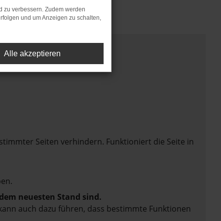
nd zu verbessern. Zudem werden
rfolgen und um Anzeigen zu schalten,
Alle akzeptieren
mmter Seiten verhindern. Funktioniert die Seite in
en.
f dem neuesten Stand sind.
rn kann auch dazu führen, dass bestimmte Funktionen