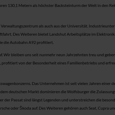
ihren 130,1 Metern als höchster Backsteinturm der Welt in den Re
ls Verwaltungszentrum als auch aus der Universität. Industrieu
tfahrt. Des Weiteren bietet Landshut Arbeitsplätze im Elektronik-
e die Autobahn A92 profitiert.
f. Wir bleiben uns seit nunmehr neun Jahrzehnten treu und geben
fitiert von der Besonderheit eines Familienbetriebs und erfreut s
swagenkonzerns. Das Unternehmen ist seit vielen Jahren einer de
 dem deutschen Markt dominieren die Wolfsburger die Zulassungs
der der Passat sind längst Legenden und unterstreichen die beson
rsche oder Škoda auf. Des Weiteren gehören auch Seat, Cupra u