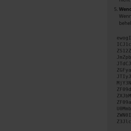
Wend
Wenn 
beheb
ewog
ICJ1
ZS12
JmZp
JTdC
ZGFy
JTIy
MjY3
ZF09
ZXJb
ZF09
U0Mm
ZWN0
Z3Jl