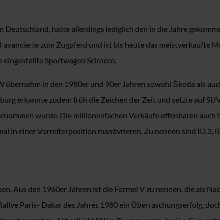
n Deutschland, hatte allerdings lediglich den in die Jahre gekomm
avancierte zum Zugpferd und ist bis heute das meistverkaufte M
 eingestellte Sportwagen Scirocco.
 VW übernahm in den 1980er und 90er Jahren sowohl Škoda als au
urg erkannte zudem früh die Zeichen der Zeit und setzte auf SU
rnommen wurde. Die millionenfachen Verkäufe offenbaren auch hie
l in einer Vorreiterposition manövrieren. Zu nennen sind ID.3, ID
en. Aus den 1960er Jahren ist die Formel V zu nennen, die als N
allye Paris- Dakar des Jahres 1980 ein Überraschungserfolg, doc