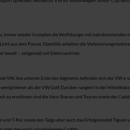
lsport sprechen. Aktuell ist VW im Tourenwagen Junior-Cup ver
tz. Immer wieder trumpfen die Wolfsburger mit bahnbrechenden n
Licht aus dem Passat. Ebenfalls arbeiten die Verbrennungsmotoren 
r bereit – zeitgemäß mit Elektroantrieb.
n wie VW. Am unteren Ende des Segments befinden sich der VW e-up!
n wenig kleiner als der VW Golf. Darüber rangiert in der Mittelkl
Auch zu erwähnen sind die Vans Sharan und Touran sowie der Cadd
nd T-Roc sowie den Taigo aber auch das Erfolgsmodell Tiguan und
er oder den noch voluminöseren Crafter.