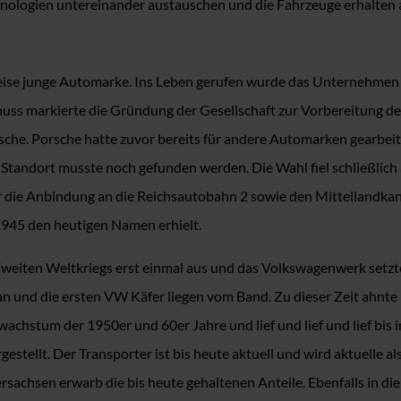
echnologien untereinander austauschen und die Fahrzeuge erhalten
eise junge Automarke. Ins Leben gerufen wurde das Unternehmen i
uss markierte die Gründung der Gesellschaft zur Vorbereitung d
che. Porsche hatte zuvor bereits für andere Automarken gearbeit
tandort musste noch gefunden werden. Die Wahl fiel schließlich 
er die Anbindung an die Reichsautobahn 2 sowie den Mittellandkana
 1945 den heutigen Namen erhielt.
eiten Weltkriegs erst einmal aus und das Volkswagenwerk setzte 
an und die ersten VW Käfer liegen vom Band. Zu dieser Zeit ahnte
hstum der 1950er und 60er Jahre und lief und lief und lief bis i
stellt. Der Transporter ist bis heute aktuell und wird aktuelle a
rsachsen erwarb die bis heute gehaltenen Anteile. Ebenfalls in 