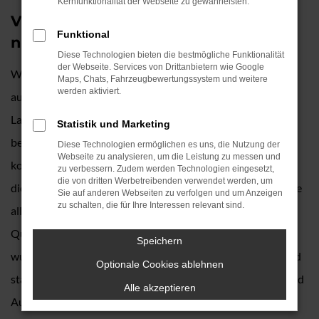
Kernfunktionalität der Webseite zu gewährleisten.
VW Touareg Jahreswagen – fast wie
Funktional
neu für Landshut
Diese Technologien bieten die bestmögliche Funktionalität
der Webseite. Services von Drittanbietern wie Google
Wer – wie wir – viel über Autos nachdenkt, kommt schnell
Maps, Chats, Fahrzeugbewertungssystem und weitere
werden aktiviert.
auf die Empfehlung eines VW Touareg Jahreswagens. Für
Landshut aber auch andere Orte handelt es sich um eine
Statistik und Marketing
besonders clevere Wahl, denn preislich bewegen Sie sich
Diese Technologien ermöglichen es uns, die Nutzung der
Webseite zu analysieren, um die Leistung zu messen und
komplett im Gebrauchtwagensegment. Konkret bedeutet
zu verbessern. Zudem werden Technologien eingesetzt,
die von dritten Werbetreibenden verwendet werden, um
dies eine enorme Ersparnis gegenüber einem Neuwagen, die
Sie auf anderen Webseiten zu verfolgen und um Anzeigen
zu schalten, die für Ihre Interessen relevant sind.
allerdings mit einer an ein neues Fahrzeug grenzenden
Qualität verbunden ist. Jeder VW Touareg Jahreswagen
Speichern
wurde vor maximal zwölf Monaten erstmals zugelassen und
Optionale Cookies ablehnen
stammt aus erster Hand. Hinsichtlich der Motorisierung und
Alle akzeptieren
Ausstattung erwerben Sie ein absolutes Topmodell und