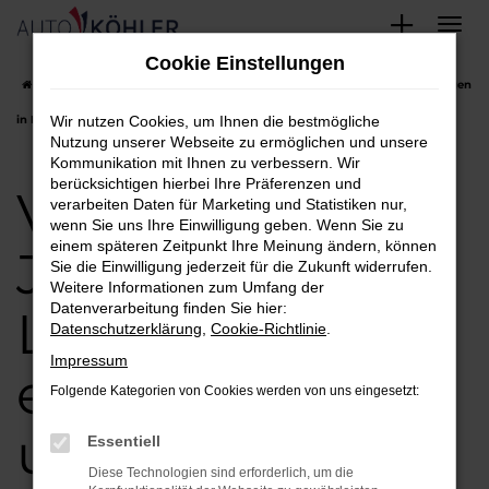
Zum
Cookie Einstellungen
Hauptinhalt
Startseite
Landshut
VW
VW Touareg
VW Touareg Jahreswagen
springen
in Landshut einfach finden und kaufen
Wir nutzen Cookies, um Ihnen die bestmögliche
Nutzung unserer Webseite zu ermöglichen und unsere
Kommunikation mit Ihnen zu verbessern. Wir
berücksichtigen hierbei Ihre Präferenzen und
VW Touareg
verarbeiten Daten für Marketing und Statistiken nur,
wenn Sie uns Ihre Einwilligung geben. Wenn Sie zu
einem späteren Zeitpunkt Ihre Meinung ändern, können
Jahreswagen in
Sie die Einwilligung jederzeit für die Zukunft widerrufen.
Weitere Informationen zum Umfang der
Datenverarbeitung finden Sie hier:
Landshut
Datenschutzerklärung
,
Cookie-Richtlinie
.
Impressum
einfach finden
Folgende Kategorien von Cookies werden von uns eingesetzt:
und kaufen
Essentiell
Diese Technologien sind erforderlich, um die