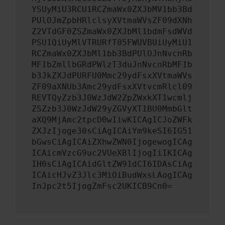
YSUyMiU3RCU1RCZmaWx0ZXJbMV1bb3Bd
PUlOJmZpbHRlclsyXVtmaWVsZF09dXNh
Z2VTdGF0ZSZmaWx0ZXJbMl1bdmFsdWVd
PSU1QiUyMlVTRURfT05FWUVBUiUyMiU1
RCZmaWx0ZXJbMl1bb3BdPUlOJnNvcnRb
MF1bZmllbGRdPWlzT3duJnNvcnRbMF1b
b3JkZXJdPURFU0Mmc29ydFsxXVtmaWVs
ZF09aXNUb3Amc29ydFsxXVtvcmRlcl09
REVTQyZzb3J0WzJdW2ZpZWxkXT1wcmlj
ZSZzb3J0WzJdW29yZGVyXT1BU0MmbGlt
aXQ9MjAmc2tpcD0wIiwKICAgICJoZWFk
ZXJzIjoge30sCiAgICAiYm9keSI6IG51
bGwsCiAgICAiZXhwZWN0IjogewogICAg
ICAicmVzcG9uc2VUeXBlIjogIiIKICAg
IH0sCiAgICAidGltZW91dCI6IDAsCiAg
ICAicHJvZ3Jlc3MiOiBudWxsLAogICAg
InJpc2t5IjogZmFsc2UKICB9Cn0=