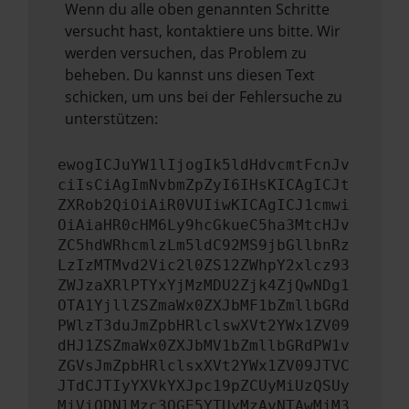
Wenn du alle oben genannten Schritte
versucht hast, kontaktiere uns bitte. Wir
werden versuchen, das Problem zu
beheben. Du kannst uns diesen Text
schicken, um uns bei der Fehlersuche zu
unterstützen:
ewogICJuYW1lIjogIk5ldHdvcmtFcnJv
ciIsCiAgImNvbmZpZyI6IHsKICAgICJt
ZXRob2QiOiAiR0VUIiwKICAgICJ1cmwi
OiAiaHR0cHM6Ly9hcGkueC5ha3MtcHJv
ZC5hdWRhcmlzLm5ldC92MS9jbGllbnRz
LzIzMTMvd2Vic2l0ZS12ZWhpY2xlcz93
ZWJzaXRlPTYxYjMzMDU2Zjk4ZjQwNDg1
OTA1YjllZSZmaWx0ZXJbMF1bZmllbGRd
PWlzT3duJmZpbHRlclswXVt2YWx1ZV09
dHJ1ZSZmaWx0ZXJbMV1bZmllbGRdPW1v
ZGVsJmZpbHRlclsxXVt2YWx1ZV09JTVC
JTdCJTIyYXVkYXJpc19pZCUyMiUzQSUy
MjViODNlMzc3OGE5YTUyMzAyNTAwMjM3