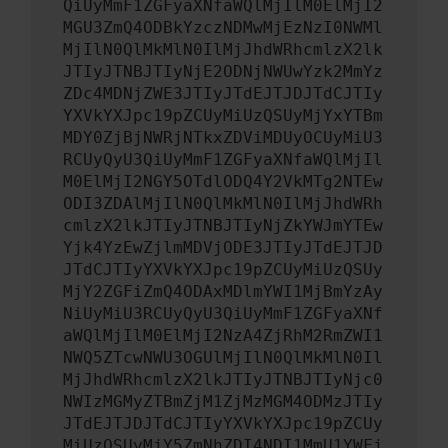
QiUyMmF1ZGFyaXNfaWQlMjIlM0ElMjI2
MGU3ZmQ4ODBkYzczNDMwMjEzNzI0NWMl
MjIlN0QlMkMlN0IlMjJhdWRhcmlzX2lk
JTIyJTNBJTIyNjE2ODNjNWUwYzk2MmYz
ZDc4MDNjZWE3JTIyJTdEJTJDJTdCJTIy
YXVkYXJpc19pZCUyMiUzQSUyMjYxYTBm
MDY0ZjBjNWRjNTkxZDViMDUyOCUyMiU3
RCUyQyU3QiUyMmF1ZGFyaXNfaWQlMjIl
M0ElMjI2NGY5OTdlODQ4Y2VkMTg2NTEw
ODI3ZDAlMjIlN0QlMkMlN0IlMjJhdWRh
cmlzX2lkJTIyJTNBJTIyNjZkYWJmYTEw
Yjk4YzEwZjlmMDVjODE3JTIyJTdEJTJD
JTdCJTIyYXVkYXJpc19pZCUyMiUzQSUy
MjY2ZGFiZmQ4ODAxMDlmYWI1MjBmYzAy
NiUyMiU3RCUyQyU3QiUyMmF1ZGFyaXNf
aWQlMjIlM0ElMjI2NzA4ZjRhM2RmZWI1
NWQ5ZTcwNWU3OGUlMjIlN0QlMkMlN0Il
MjJhdWRhcmlzX2lkJTIyJTNBJTIyNjc0
NWIzMGMyZTBmZjM1ZjMzMGM4ODMzJTIy
JTdEJTJDJTdCJTIyYXVkYXJpc19pZCUy
MiUzQSUyMjY5ZmNhZDI4NDI1MmU1YWFj