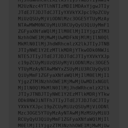
M2UzNzc4YTlhNTIzMDI1MDAxYjgwJTIy
JTdEJTJDJTdCJTIyYXVkYXJpc19pZCUy
MiUzQSUyMjViODNlMzc3OGE5YTUyMzAy
NTAwMWM0NCUyMiU3RCUyQyU3QiUyMmF1
ZGFyaXNfaWQlMjIlM0ElMjI1YjgzZTM3
NzhhOWE1MjMwMjUwMDFkNjMlMjIlN0Ql
MkMlN0IlMjJhdWRhcmlzX2lkJTIyJTNB
JTIyNWE1Y2EzMTlkMDRjYTkwODk0NWJi
NTE5JTIyJTdEJTJDJTdCJTIyYXVkYXJp
c19pZCUyMiUzQSUyMjViODNlMzc3OGE5
YTUyMzAyNTAwMWYxZSUyMiU3RCUyQyU3
QiUyMmF1ZGFyaXNfaWQlMjIlM0ElMjI1
YjgzZTM3NzhhOWE1MjMwMjUwMDIxNGUl
MjIlN0QlMkMlN0IlMjJhdWRhcmlzX2lk
JTIyJTNBJTIyNWE1Y2EzMTlkMDRjYTkw
ODk0NWJiNTFhJTIyJTdEJTJDJTdCJTIy
YXVkYXJpc19pZCUyMiUzQSUyMjViODNl
Mzc3OGE5YTUyMzAyNTAwMjMzMSUyMiU3
RCUyQyU3QiUyMmF1ZGFyaXNfaWQlMjIl
M0ElMjI1YjgzZTM3NzhhOWE1MjMwMjUw