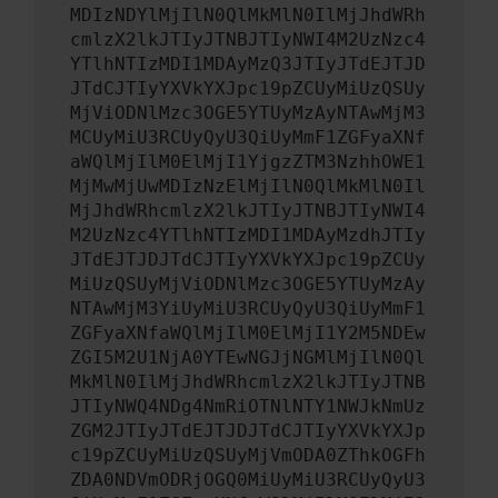
MDIzNDYlMjIlN0QlMkMlN0IlMjJhdWRh
cmlzX2lkJTIyJTNBJTIyNWI4M2UzNzc4
YTlhNTIzMDI1MDAyMzQ3JTIyJTdEJTJD
JTdCJTIyYXVkYXJpc19pZCUyMiUzQSUy
MjViODNlMzc3OGE5YTUyMzAyNTAwMjM3
MCUyMiU3RCUyQyU3QiUyMmF1ZGFyaXNf
aWQlMjIlM0ElMjI1YjgzZTM3NzhhOWE1
MjMwMjUwMDIzNzElMjIlN0QlMkMlN0Il
MjJhdWRhcmlzX2lkJTIyJTNBJTIyNWI4
M2UzNzc4YTlhNTIzMDI1MDAyMzdhJTIy
JTdEJTJDJTdCJTIyYXVkYXJpc19pZCUy
MiUzQSUyMjViODNlMzc3OGE5YTUyMzAy
NTAwMjM3YiUyMiU3RCUyQyU3QiUyMmF1
ZGFyaXNfaWQlMjIlM0ElMjI1Y2M5NDEw
ZGI5M2U1NjA0YTEwNGJjNGMlMjIlN0Ql
MkMlN0IlMjJhdWRhcmlzX2lkJTIyJTNB
JTIyNWQ4NDg4NmRiOTNlNTY1NWJkNmUz
ZGM2JTIyJTdEJTJDJTdCJTIyYXVkYXJp
c19pZCUyMiUzQSUyMjVmODA0ZThkOGFh
ZDA0NDVmODRjOGQ0MiUyMiU3RCUyQyU3