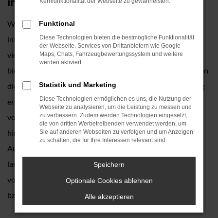
immer
Kernfunktionalität der Webseite zu gewährleisten.
Wer sich in München oder der Umgebung für einen VW
Funktional
Diese Technologien bieten die bestmögliche Funktionalität
interessiert, trifft mit uns ins Schwarze. Auto Köhler ist seit
der Webseite. Services von Drittanbietern wie Google
vielen Jahren verlässlicher Partner dieses Herstellers und
Maps, Chats, Fahrzeugbewertungssystem und weitere
werden aktiviert.
bietet ein breites Spektrum an Fahrzeugen. Wir übernehmen
Statistik und Marketing
die Beratung und stellen sicher, dass Sie exakt das Fahrzeug
Diese Technologien ermöglichen es uns, die Nutzung der
erhalten, das zu Ihnen und zu München passt. Der Vorteil
Webseite zu analysieren, um die Leistung zu messen und
zu verbessern. Zudem werden Technologien eingesetzt,
von VW besteht in der Vielfalt an Modellen. Sowohl
die von dritten Werbetreibenden verwendet werden, um
hinsichtlich der Größe als auch der Fahrzeugform und
Sie auf anderen Webseiten zu verfolgen und um Anzeigen
zu schalten, die für Ihre Interessen relevant sind.
Ausstattung sind hier keinerlei Grenzen gesetzt. Gerne
lassen wir Sie vor Ort und damit in der direkten Umgebung
Speichern
von München einsteigen oder erläutern Ihnen telefonisch
Optionale Cookies ablehnen
bzw. digital die Vorzüge von VW.
Alle akzeptieren