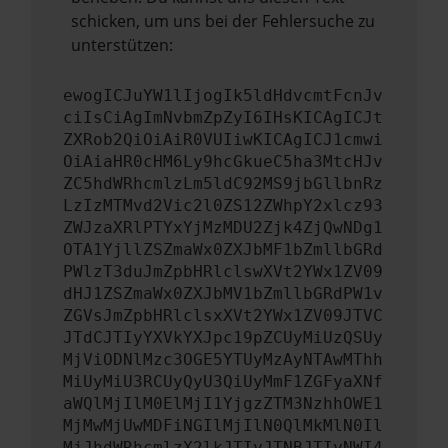
schicken, um uns bei der Fehlersuche zu
unterstützen:
ewogICJuYW1lIjogIk5ldHdvcmtFcnJv
ciIsCiAgImNvbmZpZyI6IHsKICAgICJt
ZXRob2QiOiAiR0VUIiwKICAgICJ1cmwi
OiAiaHR0cHM6Ly9hcGkueC5ha3MtcHJv
ZC5hdWRhcmlzLm5ldC92MS9jbGllbnRz
LzIzMTMvd2Vic2l0ZS12ZWhpY2xlcz93
ZWJzaXRlPTYxYjMzMDU2Zjk4ZjQwNDg1
OTA1YjllZSZmaWx0ZXJbMF1bZmllbGRd
PWlzT3duJmZpbHRlclswXVt2YWx1ZV09
dHJ1ZSZmaWx0ZXJbMV1bZmllbGRdPW1v
ZGVsJmZpbHRlclsxXVt2YWx1ZV09JTVC
JTdCJTIyYXVkYXJpc19pZCUyMiUzQSUy
MjViODNlMzc3OGE5YTUyMzAyNTAwMThh
MiUyMiU3RCUyQyU3QiUyMmF1ZGFyaXNf
aWQlMjIlM0ElMjI1YjgzZTM3NzhhOWE1
MjMwMjUwMDFiNGIlMjIlN0QlMkMlN0Il
MjJhdWRhcmlzX2lkJTIyJTNBJTIyNWI4