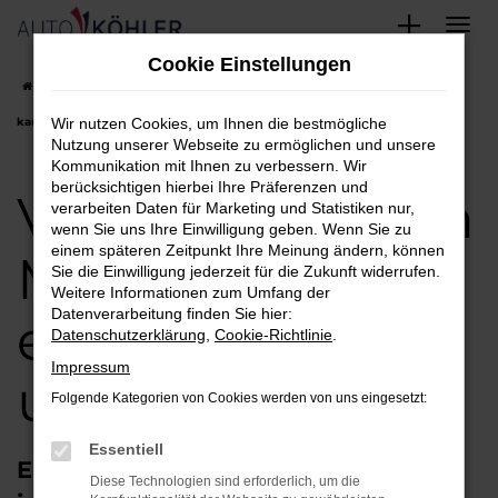
Zum
Cookie Einstellungen
Hauptinhalt
Startseite
München
VW Angebote in München einfach finden und
springen
kaufen
Wir nutzen Cookies, um Ihnen die bestmögliche
Nutzung unserer Webseite zu ermöglichen und unsere
Kommunikation mit Ihnen zu verbessern. Wir
berücksichtigen hierbei Ihre Präferenzen und
VW Angebote in
verarbeiten Daten für Marketing und Statistiken nur,
wenn Sie uns Ihre Einwilligung geben. Wenn Sie zu
einem späteren Zeitpunkt Ihre Meinung ändern, können
München
Sie die Einwilligung jederzeit für die Zukunft widerrufen.
Weitere Informationen zum Umfang der
Datenverarbeitung finden Sie hier:
einfach finden
Datenschutzerklärung
,
Cookie-Richtlinie
.
Impressum
und kaufen
Folgende Kategorien von Cookies werden von uns eingesetzt:
Essentiell
Ein VW für München – das passt
Diese Technologien sind erforderlich, um die