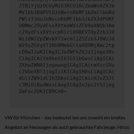
ZTBiYjQzOCUyMiU3RCU1RCZmaWx0ZXJb
MV1bb3BdPUlOJnNvcnRbMF1bZmllbGRd
PWlzT3duJnNvcnRbMF1bb3JkZXJdPURF
U0Mmc29ydFsxXVtmaWVsZF09aXNUb3Am
c29ydFsxXVtvcmRlcl09REVTQyZzb3J0
WzJdW2ZpZWxkXT1wcmljZSZzb3J0WzJd
W29yZGVyXT1BU0MmbGltaXQ9MjAmc2tp
cD0wIiwKICAgICJoZWFkZXJzIjoge30s
CiAgICAiYm9keSI6IG51bGwsCiAgICAi
ZXhwZWN0IjogewogICAgICAicmVzcG9u
c2VUeXBlIjogIiIKICAgIH0sCiAgICAi
dGltZW91dCI6IDAsCiAgICAicHJvZ3Jl
c3MiOiBudWxsLAogICAgInJpc2t5Ijog
ZmFsc2UKICB9Cn0=
VW für München – das bedeutet bei uns sowohl ein breites
Angebot an Neuwagen als auch gebrauchte Fahrzeuge. Hinzu