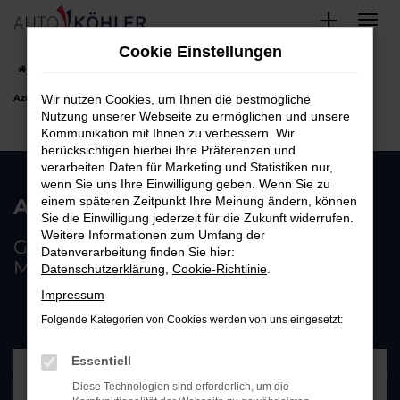
Zum
Cookie Einstellungen
Hauptinhalt
Startseite
UNTERNEHMEN
Aktuelles
Auto Köhler übernimmt
springen
Azubis
Wir nutzen Cookies, um Ihnen die bestmögliche
Nutzung unserer Webseite zu ermöglichen und unsere
Kommunikation mit Ihnen zu verbessern. Wir
berücksichtigen hierbei Ihre Präferenzen und
verarbeiten Daten für Marketing und Statistiken nur,
wenn Sie uns Ihre Einwilligung geben. Wenn Sie zu
Auto Köhler übernimmt Azubis
einem späteren Zeitpunkt Ihre Meinung ändern, können
Sie die Einwilligung jederzeit für die Zukunft widerrufen.
Weitere Informationen zum Umfang der
Gesellenprüfung zum Kfz-
Datenverarbeitung finden Sie hier:
Mechatroniker erfolgreich bestanden
Datenschutzerklärung
,
Cookie-Richtlinie
.
Impressum
Folgende Kategorien von Cookies werden von uns eingesetzt:
Essentiell
Diese Technologien sind erforderlich, um die