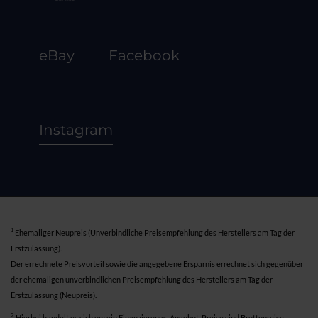
eBay
Facebook
Instagram
1
Ehemaliger Neupreis (Unverbindliche Preisempfehlung des Herstellers am Tag der
Erstzulassung).
Der errechnete Preisvorteil sowie die angegebene Ersparnis errechnet sich gegenüber
der ehemaligen unverbindlichen Preisempfehlung des Herstellers am Tag der
Erstzulassung (Neupreis).
2
Hierbei handelt es sich um ein Finanzierungs-Angebot. Preise sind Bruttopreise.