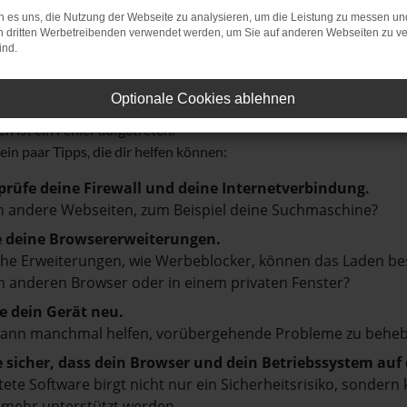
 es uns, die Nutzung der Webseite zu analysieren, um die Leistung zu messen u
on dritten Werbetreibenden verwendet werden, um Sie auf anderen Webseiten zu ve
ind.
r: Network Error
Optionale Cookies ablehnen
n ist ein Fehler aufgetreten.
 ein paar Tipps, die dir helfen können:
prüfe deine Firewall und deine Internetverbindung.
 andere Webseiten, zum Beispiel deine Suchmaschine?
e deine Browsererweiterungen.
e Erweiterungen, wie Werbeblocker, können das Laden besti
 anderen Browser oder in einem privaten Fenster?
e dein Gerät neu.
kann manchmal helfen, vorübergehende Probleme zu beheb
e sicher, dass dein Browser und dein Betriebssystem au
tete Software birgt nicht nur ein Sicherheitsrisiko, sonde
 mehr unterstützt werden.