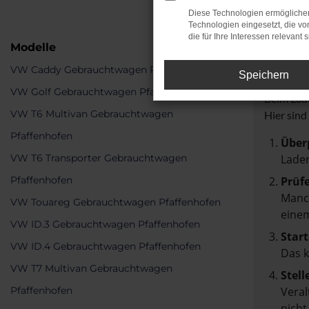
Diese Technologien ermöglichen
Technologien eingesetzt, die v
die für Ihre Interessen relevant s
Modelle
Fehle
VW Caddy Gebrauchtwagen Pfaffenhofen
Speichern
VW Golf Gebrauchtwagen Pfaffenhofen
Beim Lade
VW T6 Multivan Gebrauchtwagen
Hier sind
Pfaffenhofen
Über
VW T6 Transporter Gebrauchtwagen
Laden
Pfaffenhofen
Prüf
Manch
VW Touareg Gebrauchtwagen Pfaffenhofen
einem
VW ID.3 Gebrauchtwagen Pfaffenhofen
Start
VW ID.4 Gebrauchtwagen Pfaffenhofen
Das 
VW T7 Multivan Gebrauchtwagen
Stell
Pfaffenhofen
Veral
nicht