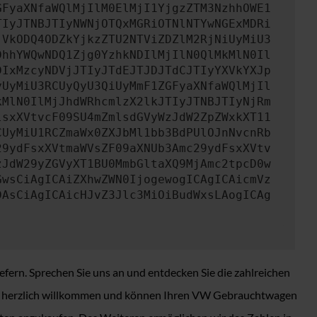
GFyaXNfaWQlMjIlM0ElMjI1YjgzZTM3NzhhOWE1
TIyJTNBJTIyNWNjOTQxMGRiOTNlNTYwNGExMDRi
jVkODQ4ODZkYjkzZTU2NTViZDZlM2RjNiUyMiU3
DhhYWQwNDQ1Zjg0YzhkNDIlMjIlN0QlMkMlN0Il
DIxMzcyNDVjJTIyJTdEJTJDJTdCJTIyYXVkYXJp
yUyMiU3RCUyQyU3QiUyMmF1ZGFyaXNfaWQlMjIl
kMlN0IlMjJhdWRhcmlzX2lkJTIyJTNBJTIyNjRm
lsxXVtvcF09SU4mZmlsdGVyWzJdW2ZpZWxkXT11
CUyMiU1RCZmaWx0ZXJbMl1bb3BdPUlOJnNvcnRb
29ydFsxXVtmaWVsZF09aXNUb3Amc29ydFsxXVtv
zJdW29yZGVyXT1BU0MmbGltaXQ9MjAmc2tpcD0w
GwsCiAgICAiZXhwZWN0IjogewogICAgICAicmVz
DAsCiAgICAicHJvZ3Jlc3MiOiBudWxsLAogICAg
fern. Sprechen Sie uns an und entdecken Sie die zahlreichen
statt herzlich willkommen und können Ihren VW Gebrauchtwagen