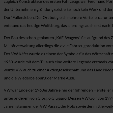
zugleich Konstrukteur des ersten Fahrzeugs war Ferdinand Pors
der Unternehmensgründung existierte noch kein Werk und der S
Dorf Fallersleben. Der Ort bot gleich mehrere Vorteile, darunt
entstand das heutige Wolfsburg, das allerdings auch erst nach
Der Bau des schon geplanten „KdF-Wagens“ fiel aufgrund des Zw
Militärverwaltung allerdings die zivile Fahrzeugproduktion vor
Der VW Käfer wurde zu einem der Symbole für das Wirtschaftswac
1950 wurde mit dem T1 auch eine weitere Legende erstmals vorge
wurde VW auch zu einer Aktiengesellschaft und das Land Niede
und die Wiederbelebung der Marke Audi.
VW war Ende der 1960er Jahre einer der führenden Hersteller i
unter anderem von Giorgio Giugiaro. Dessen VW Golf von 1974 
Jahren stammen der VW Passat, der Polo sowie der mittlerweile