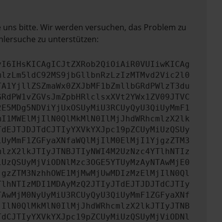
e uns bitte. Wir werden versuchen, das Problem zu
hlersuche zu unterstützen:
yI6IHsKICAgICJtZXRob2QiOiAiR0VUIiwKICAg
mlzLm5ldC92MS9jbGllbnRzLzIzMTMvd2Vic2l0
TA1YjllZSZmaWx0ZXJbMF1bZmllbGRdPWlzT3du
GRdPW1vZGVsJmZpbHRlclsxXVt2YWx1ZV09JTVC
2E5MDg5NDViYjUxOSUyMiU3RCUyQyU3QiUyMmF1
mI1MWElMjIlN0QlMkMlN0IlMjJhdWRhcmlzX2lk
TdEJTJDJTdCJTIyYXVkYXJpc19pZCUyMiUzQSUy
iUyMmF1ZGFyaXNfaWQlMjIlM0ElMjI1YjgzZTM3
mlzX2lkJTIyJTNBJTIyNWI4M2UzNzc4YTlhNTIz
iUzQSUyMjViODNlMzc3OGE5YTUyMzAyNTAwMjE0
jgzZTM3NzhhOWE1MjMwMjUwMDIzMzElMjIlN0Ql
TlhNTIzMDI1MDAyMzQ2JTIyJTdEJTJDJTdCJTIy
TAwMjM0NyUyMiU3RCUyQyU3QiUyMmF1ZGFyaXNf
jIlN0QlMkMlN0IlMjJhdWRhcmlzX2lkJTIyJTNB
TdCJTIyYXVkYXJpc19pZCUyMiUzQSUyMjViODNl