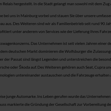
 Relais hergestellt. In die Stadt gelangt man sowohl mit dem Zu
ne bei uns in Mainburg vorbei und stauen Sie über unsere umfass
u aus. Des Weiteren sind wir als Familienbetrieb seit rund 90 Ja
fitiert unter anderem von Services wie der Lieferung Ihres Fahrz
swagenkonzerns. Das Unternehmen ist seit vielen Jahren einer de
 dem deutschen Markt dominieren die Wolfsburger die Zulassungs
der der Passat sind längst Legenden und unterstreichen die beson
rsche oder Škoda auf. Des Weiteren gehören auch Seat, Cupra u
echnologien untereinander austauschen und die Fahrzeuge erhalten
eise junge Automarke. Ins Leben gerufen wurde das Unternehmen i
uss markierte die Gründung der Gesellschaft zur Vorbereitung d