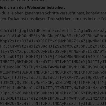
e dich an den Webseitenbetreiber.
du alle oben genannten Schritte versucht hast, kontaktier
en. Du kannst uns diesen Text schicken, um uns bei der Fe
ICJuYW1lIjogIk5ldHdvcmtFcnJvciIsCiAgImNvbmZpZ
cmwiOiAiaHR0cHM6Ly9hcGkueC5ha3MtcHJvZC5hdWRhc
ZWhpY2xlcz93ZWJzaXRlPTYxYjMzMDU2Zjk4ZjQwNDg1O
bHRlclswXVt2YWx1ZV09dHJ1ZSZmaWx0ZXJbMV1bZmllb
JTIyYXVkYXJpc19pZCUyMiUzQSUyMjVhNWNhMzE5ZDA0Y
aXNfaWQlMjIlM0ElMjI1YTVjYTMxOWQwNGNhOTA4OTQ1Y
JTNBJTIyNWI4M2UzNzc4YTlhNTIzMDI1MDAxYjRiJTIyJ
ODNlMzc3OGE5YTUyMzAyNTAwMWI4MCUyMiU3RCUyQyU3Q
OWE1MjMwMjUwMDFjNDQlMjIlN0QlMkMlN0IlMjJhdWRhc
MDAxZjFlJTIyJTdEJTJDJTdCJTIyYXVkYXJpc19pZCUyM
MiU3RCUyQyU3QiUyMmF1ZGFyaXNfaWQlMjIlM0ElMjI1Y
N0IlMjJhdWRhcmlzX2lkJTIyJTNBJTIyNWI4M2UzNzc4Y
YXJpc19pZCUyMiUzQSUyMjViODNlMzc3OGE5YTUyMzAyN
MjIlM0ElMjI1YjgzZTM3NzhhOWE1MjMwMjUwMDIzNzAlM
NWI4M2UzNzc4YTlhNTIzMDI1MDAyMzcxJTIyJTdEJTJDJ