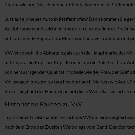
Pharmazie und Maschinenbau. Ebenfalls werden in Pfaffenhofen
Lust auf ein neues Auto in Pfaffenhofen? Dann kommen Sie ger
Ausführungen und zeichnen uns durch ein exzellentes Preisnivea
entsprechende Reputation. Man kennt uns, vertraut uns und pro
VW ist sowohl die Abkürzung als auch die Hauptmarke des Volk
mit Toyota ein Kopf-an-Kopf-Rennen um die Pole Position. Auf
von herausragender Qualität. Modelle wie der Polo, der Golf o
Volkswagenkonzern, so tauchen dort auch Marken wie Audi, Po
Vorteil liegt auf der Hand, denn auf diese Weise lassen sich T
Historische Fakten zu VW
Trotz seiner Größe handelt es sich bei VW um eine vergleichsw
nach dem Ende des Zweiten Weltkriegs vom Band. Den Startsch