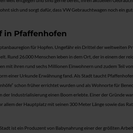
en weit entgegen und sind gerne bereit, Ihren aktuellen Gebrauc
lohnt sich und sorgt dafür, dass VW Gebrauchtwagen noch ein gut
f in Pfaffenhofen
Hauptanbauregion für Hopfen. Ungefähr ein Drittel der weltweiten
 Rund 26.000 Menschen leben in dem Ort, der in einem der reichs
n mit ihren rund sechs Millionen Einwohnern und zudem Teil von 
 Form einer Urkunde Erwähnung fand. Als Stadt taucht Pfaffenhofen
nhöfe“ schon früher errichtet wurden und als Wohnorte für Bened
n der Industrialisierung einen Boom erlebte. Einer der Gründe w
 allem der Hauptplatz mit seinen 300 Meter Länge sowie das Rath
der Stadt ist ein Produzent von Babynahrung einer der größten Ar