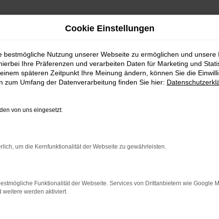
Cookie Einstellungen
nhofen einfach finden und kaufen
ie bestmögliche Nutzung unserer Webseite zu ermöglichen und unsere
hierbei Ihre Präferenzen und verarbeiten Daten für Marketing und Stati
en-Angebote in 
einem späteren Zeitpunkt Ihre Meinung ändern, können Sie die Einwillig
en zum Umfang der Datenverarbeitung finden Sie hier:
Datenschutzerkl
nd kaufen
en von uns eingesetzt:
– Ihr VW Gebrauchtwagen
rlich, um die Kernfunktionalität der Webseite zu gewährleisten.
 Sicht eine erstklassige Wahl für Ihre Mobilität in Pfaffenhofen 
Unternehmen ist in der Region tief verwurzelt und spricht Ihre S
estmögliche Funktionalität der Webseite. Services von Drittanbietern wie Google 
twagen in den Verkauf gelangt, wurde das Modell gründlich durch
eitere werden aktiviert.
hl für Pfaffenhofen als auch für jeden anderen Ort.