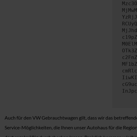
Mzc3
MjMw
YzRj
RCUy
MjJh
c19p
M0El
OTk3
c2Fn
MF1b
cmRl
IiwK
cG9u
InJp
Auch für den VW Gebrauchtwagen gilt, dass wir das betreffende
Service-Möglichkeiten, die Ihnen unser Autohaus für die Regi