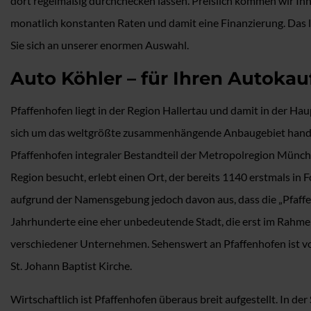
dort regelmäßig durchchecken lassen. Preislich kommen wir Ihn
monatlich konstanten Raten und damit eine Finanzierung. Das 
Sie sich an unserer enormen Auswahl.
Auto Köhler – für Ihren Autokau
Pfaffenhofen liegt in der Region Hallertau und damit in der 
sich um das weltgrößte zusammenhängende Anbaugebiet handelt.
Pfaffenhofen integraler Bestandteil der Metropolregion Münche
Region besucht, erlebt einen Ort, der bereits 1140 erstmals in
aufgrund der Namensgebung jedoch davon aus, dass die „Pfaffe
Jahrhunderte eine eher unbedeutende Stadt, die erst im Rahme
verschiedener Unternehmen. Sehenswert an Pfaffenhofen ist vor
St. Johann Baptist Kirche.
Wirtschaftlich ist Pfaffenhofen überaus breit aufgestellt. In 