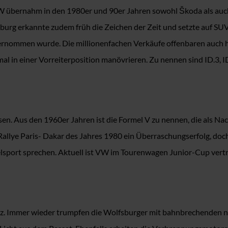
 VW übernahm in den 1980er und 90er Jahren sowohl Škoda als au
urg erkannte zudem früh die Zeichen der Zeit und setzte auf SU
rnommen wurde. Die millionenfachen Verkäufe offenbaren auch hie
l in einer Vorreiterposition manövrieren. Zu nennen sind ID.3, ID
en. Aus den 1960er Jahren ist die Formel V zu nennen, die als N
allye Paris- Dakar des Jahres 1980 ein Überraschungserfolg, doc
lsport sprechen. Aktuell ist VW im Tourenwagen Junior-Cup ver
tz. Immer wieder trumpfen die Wolfsburger mit bahnbrechenden n