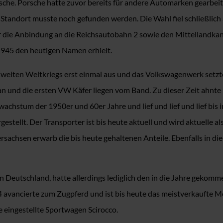
che. Porsche hatte zuvor bereits für andere Automarken gearbeit
tandort musste noch gefunden werden. Die Wahl fiel schließlich 
er die Anbindung an die Reichsautobahn 2 sowie den Mittellandkana
 1945 den heutigen Namen erhielt.
eiten Weltkriegs erst einmal aus und das Volkswagenwerk setzte 
an und die ersten VW Käfer liegen vom Band. Zu dieser Zeit ahnte
hstum der 1950er und 60er Jahre und lief und lief und lief bis i
stellt. Der Transporter ist bis heute aktuell und wird aktuelle a
rsachsen erwarb die bis heute gehaltenen Anteile. Ebenfalls in 
n Deutschland, hatte allerdings lediglich den in die Jahre gekomm
avancierte zum Zugpferd und ist bis heute das meistverkaufte M
 eingestellte Sportwagen Scirocco.