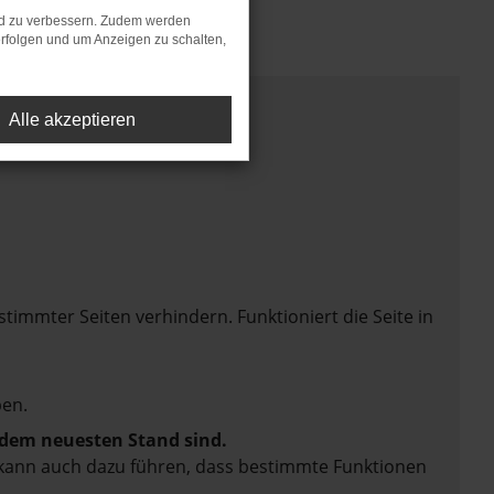
nd zu verbessern. Zudem werden
rfolgen und um Anzeigen zu schalten,
Alle akzeptieren
mmter Seiten verhindern. Funktioniert die Seite in
en.
f dem neuesten Stand sind.
rn kann auch dazu führen, dass bestimmte Funktionen