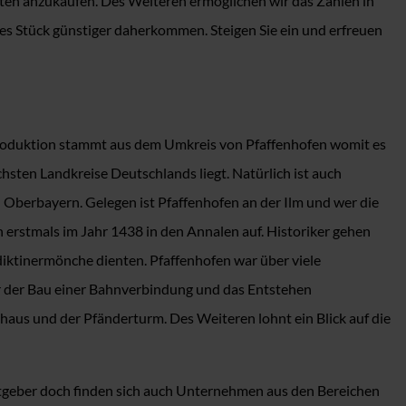
hten anzukaufen. Des Weiteren ermöglichen wir das Zahlen in
es Stück günstiger daherkommen. Steigen Sie ein und erfreuen
 Produktion stammt aus dem Umkreis von Pfaffenhofen womit es
ten Landkreise Deutschlands liegt. Natürlich ist auch
Oberbayern. Gelegen ist Pfaffenhofen an der Ilm und wer die
 erstmals im Jahr 1438 in den Annalen auf. Historiker gehen
iktinermönche dienten. Pfaffenhofen war über viele
ar der Bau einer Bahnverbindung und das Entstehen
aus und der Pfänderturm. Des Weiteren lohnt ein Blick auf die
beitgeber doch finden sich auch Unternehmen aus den Bereichen