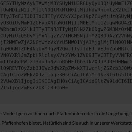
OGE5YTUyMzAyNTAwMjM3YSUyMiU3RCUyQyU3QiUyMmF1Z
MjUwMDIzN2IlMjIlN0QlMkMlN0IlMjJhdWRhcmlzX2lkJ
JTIyJTdEJTJDJTdCJTIyYXVkYXJpc19pZCUyMiUzQSUyM
QyU3QiUyMmF1ZGFyaXNfaWQlMjIlM0ElMjI1ZjgwNGU4Z
dWRhcmlzX2lkJTIyJTNBJTIyNjBlN2ZkODgwZGM3MzQzM
ZCUyMiUzQSUyMjYxNjgzYzVlMGM5NjJmM2Q3ODAzY2VhN
MjI2MWEwZjA2NGYwYzVkYzU5MWQ1YjA1MjglMjIlN0QlM
ZTg0OGNlZDE4NjUxMDgyN2QwJTIyJTdEJTVEJmZpbHRlc
ZVN0YXRlJmZpbHRlclsyXVt2YWx1ZV09JTVCJTIyVVNFR
ZmllbGRdPWlzT3duJnNvcnRbMF1bb3JkZXJdPURFU0Mmc
cl09REVTQyZzb3J0WzJdW2ZpZWxkXT1wcmljZSZzb3J0W
ICAgICJoZWFkZXJzIjoge30sCiAgICAiYm9keSI6IG51b
c2VUeXBlIjogIiIKICAgIH0sCiAgICAidGltZW91dCI6I
c2t5IjogZmFsc2UKICB9Cn0=
 Modell gern zu Ihnen nach Pfaffenhofen oder in die Umgebung lie
on Pfaffenhofen bietet. Natürlich sind Sie auch in unserer Werk