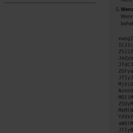
Wend
Wenn 
beheb
ewog
ICJ1
ZS12
JmZp
JTdC
ZGFy
JTIy
MjVi
Nzhh
MDI1
ZSUy
MkMl
YXVk
aWQl
JTIy