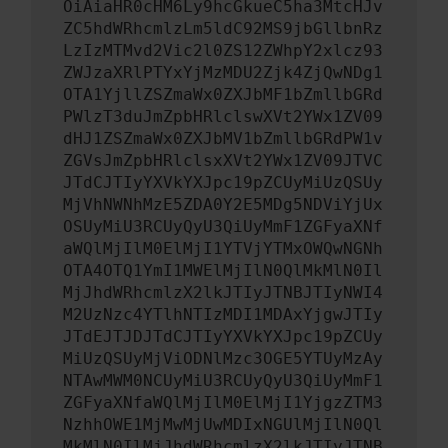
OiAiaHR0cHM6Ly9hcGkueC5ha3MtcHJv
ZC5hdWRhcmlzLm5ldC92MS9jbGllbnRz
LzIzMTMvd2Vic2l0ZS12ZWhpY2xlcz93
ZWJzaXRlPTYxYjMzMDU2Zjk4ZjQwNDg1
OTA1YjllZSZmaWx0ZXJbMF1bZmllbGRd
PWlzT3duJmZpbHRlclswXVt2YWx1ZV09
dHJ1ZSZmaWx0ZXJbMV1bZmllbGRdPW1v
ZGVsJmZpbHRlclsxXVt2YWx1ZV09JTVC
JTdCJTIyYXVkYXJpc19pZCUyMiUzQSUy
MjVhNWNhMzE5ZDA0Y2E5MDg5NDViYjUx
OSUyMiU3RCUyQyU3QiUyMmF1ZGFyaXNf
aWQlMjIlM0ElMjI1YTVjYTMxOWQwNGNh
OTA4OTQ1YmI1MWElMjIlN0QlMkMlN0Il
MjJhdWRhcmlzX2lkJTIyJTNBJTIyNWI4
M2UzNzc4YTlhNTIzMDI1MDAxYjgwJTIy
JTdEJTJDJTdCJTIyYXVkYXJpc19pZCUy
MiUzQSUyMjViODNlMzc3OGE5YTUyMzAy
NTAwMWM0NCUyMiU3RCUyQyU3QiUyMmF1
ZGFyaXNfaWQlMjIlM0ElMjI1YjgzZTM3
NzhhOWE1MjMwMjUwMDIxNGUlMjIlN0Ql
MkMlN0IlMjJhdWRhcmlzX2lkJTIyJTNB