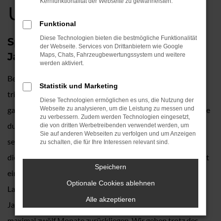
und kaufen
Kernfunktionalität der Webseite zu gewährleisten.
Funktional
Diese Technologien bieten die bestmögliche Funktionalität
Spitzenklasse für Landshut – Ihr VW
der Webseite. Services von Drittanbietern wie Google
Jahreswagen
Maps, Chats, Fahrzeugbewertungssystem und weitere
werden aktiviert.
Bei einem Gebrauchten von Spitzenklasse sprechen? Das
Statistik und Marketing
trifft bei unseren VW Jahreswagen für Landshut voll und
Diese Technologien ermöglichen es uns, die Nutzung der
ganz ins Schwarze. Der Hersteller zeichnet sich seit eh und je
Webseite zu analysieren, um die Leistung zu messen und
zu verbessern. Zudem werden Technologien eingesetzt,
durch seine herausragende Qualität und die Langlebigkeit
die von dritten Werbetreibenden verwendet werden, um
Sie auf anderen Webseiten zu verfolgen und um Anzeigen
seiner Fahrzeuge aus. Bei einem VW Jahreswagen werden
zu schalten, die für Ihre Interessen relevant sind.
diese Trümpfe voll und ganz ausgespielt, denn Sie fahren mit
Speichern
einem fast noch neuen Modell durch die Straßen von
Optionale Cookies ablehnen
Landshut. Bedingung für die Bezeichnung als VW
Alle akzeptieren
Jahreswagen ist das Datum der Erstzulassung und das darf
maximal zwölf Monate zurückliegen. Wir gehen trotz des