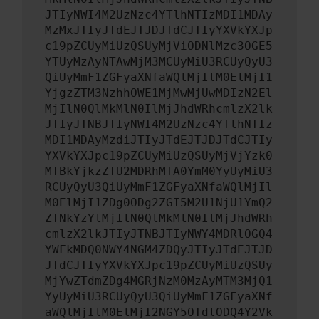
JTIyNWI4M2UzNzc4YTlhNTIzMDI1MDAy
MzMxJTIyJTdEJTJDJTdCJTIyYXVkYXJp
c19pZCUyMiUzQSUyMjViODNlMzc3OGE5
YTUyMzAyNTAwMjM3MCUyMiU3RCUyQyU3
QiUyMmF1ZGFyaXNfaWQlMjIlM0ElMjI1
YjgzZTM3NzhhOWE1MjMwMjUwMDIzN2El
MjIlN0QlMkMlN0IlMjJhdWRhcmlzX2lk
JTIyJTNBJTIyNWI4M2UzNzc4YTlhNTIz
MDI1MDAyMzdiJTIyJTdEJTJDJTdCJTIy
YXVkYXJpc19pZCUyMiUzQSUyMjVjYzk0
MTBkYjkzZTU2MDRhMTA0YmM0YyUyMiU3
RCUyQyU3QiUyMmF1ZGFyaXNfaWQlMjIl
M0ElMjI1ZDg0ODg2ZGI5M2U1NjU1YmQ2
ZTNkYzYlMjIlN0QlMkMlN0IlMjJhdWRh
cmlzX2lkJTIyJTNBJTIyNWY4MDRlOGQ4
YWFkMDQ0NWY4NGM4ZDQyJTIyJTdEJTJD
JTdCJTIyYXVkYXJpc19pZCUyMiUzQSUy
MjYwZTdmZDg4MGRjNzM0MzAyMTM3MjQ1
YyUyMiU3RCUyQyU3QiUyMmF1ZGFyaXNf
aWQlMjIlM0ElMjI2NGY5OTdlODQ4Y2Vk