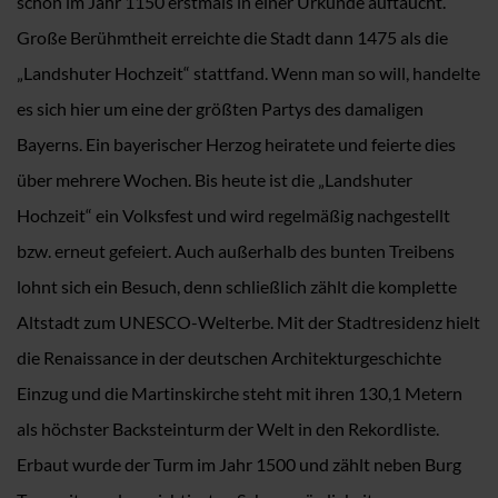
schon im Jahr 1150 erstmals in einer Urkunde auftaucht.
Große Berühmtheit erreichte die Stadt dann 1475 als die
„Landshuter Hochzeit“ stattfand. Wenn man so will, handelte
es sich hier um eine der größten Partys des damaligen
Bayerns. Ein bayerischer Herzog heiratete und feierte dies
über mehrere Wochen. Bis heute ist die „Landshuter
Hochzeit“ ein Volksfest und wird regelmäßig nachgestellt
bzw. erneut gefeiert. Auch außerhalb des bunten Treibens
lohnt sich ein Besuch, denn schließlich zählt die komplette
Altstadt zum UNESCO-Welterbe. Mit der Stadtresidenz hielt
die Renaissance in der deutschen Architekturgeschichte
Einzug und die Martinskirche steht mit ihren 130,1 Metern
als höchster Backsteinturm der Welt in den Rekordliste.
Erbaut wurde der Turm im Jahr 1500 und zählt neben Burg