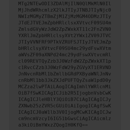
MTg2NTEwODI3ZDAlMjIlN0QlMkMlN0Il
MjJhdWRhcmlzX2lkJTIyJTNBJTIyNjc0
NWIzMGMyZTBmZjM1ZjMzMGM4ODMzJTIy
JTdEJTVEJmZpbHRlclsxXVtvcF09SU4m
ZmlsdGVyWzJdW2ZpZWxkXT11c2FnZVN0
YXRlJmZpbHRlclsyXVt2YWx1ZV09JTVC
JTIyVVNFRF9PTkVZRUFSJTIyJTVEJmZp
bHRlclsyXVtvcF09SU4mc29ydFswXVtm
aWVsZF09aXNPd24mc29ydFswXVtvcmRl
cl09REVTQyZzb3J0WzFdW2ZpZWxkXT1p
c1RvcCZzb3J0WzFdW29yZGVyXT1ERVND
JnNvcnRbMl1bZmllbGRdPXByaWNlJnNv
cnRbMl1bb3JkZXJdPUFTQyZsaW1pdD0y
MCZza2lwPTAiLAogICAgImhlYWRlcnMi
OiB7fSwKICAgICJib2R5IjogbnVsbCwK
ICAgICJleHBlY3QiOiB7CiAgICAgICJy
ZXNwb25zZVR5cGUiOiAiIgogICAgfSwK
ICAgICJ0aW1lb3V0IjogMCwKICAgICJw
cm9ncmVzcyI6IG51bGwsCiAgICAicmlz
a3kiOiBmYWxzZQogIH0KfQ==