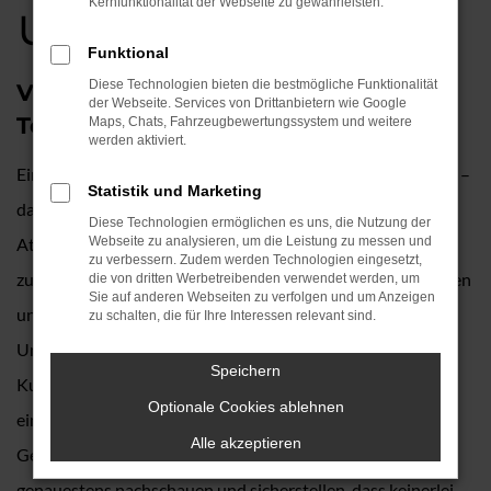
und kaufen
Kernfunktionalität der Webseite zu gewährleisten.
Funktional
Diese Technologien bieten die bestmögliche Funktionalität
VW Crafter Gebrauchtwagen –
der Webseite. Services von Drittanbietern wie Google
Topqualität für München
Maps, Chats, Fahrzeugbewertungssystem und weitere
werden aktiviert.
Ein VW Crafter Gebrauchtwagen ist eine erstklassige Wahl –
Statistik und Marketing
das gilt auch für München. Wir untermauern die
Diese Technologien ermöglichen es uns, die Nutzung der
Attraktivität, indem wir Ihnen eine erstklassige Qualität
Webseite zu analysieren, um die Leistung zu messen und
zu verbessern. Zudem werden Technologien eingesetzt,
zusichern. Auto Köhler ist seit rund 90 Jahren für Kundinnen
die von dritten Werbetreibenden verwendet werden, um
Sie auf anderen Webseiten zu verfolgen und um Anzeigen
und Kunden aus München und Umgebung tätig. Unser
zu schalten, die für Ihre Interessen relevant sind.
Unternehmen schreibt traditionelle Werte und eine enge
Speichern
Kundenbindung groß und legt enormen Wert auf
Optionale Cookies ablehnen
einwandfreie Fahrzeuge. In Bezug auf unsere VW Crafter
Alle akzeptieren
Gebrauchtwagen bedeutet dies, dass wir vor dem Verkauf
genauestens nachschauen und sicherstellen, dass keinerlei