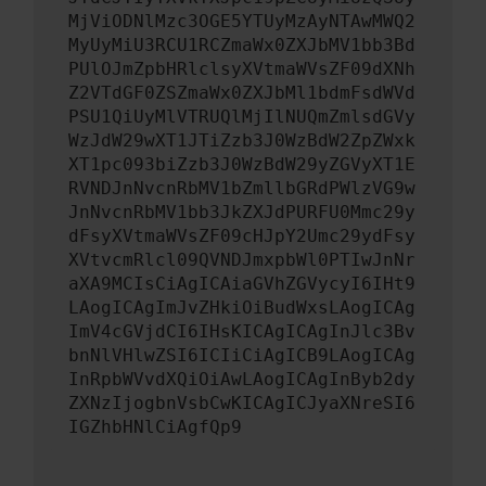
MjViODNlMzc3OGE5YTUyMzAyNTAwMWQ2
MyUyMiU3RCU1RCZmaWx0ZXJbMV1bb3Bd
PUlOJmZpbHRlclsyXVtmaWVsZF09dXNh
Z2VTdGF0ZSZmaWx0ZXJbMl1bdmFsdWVd
PSU1QiUyMlVTRUQlMjIlNUQmZmlsdGVy
WzJdW29wXT1JTiZzb3J0WzBdW2ZpZWxk
XT1pc093biZzb3J0WzBdW29yZGVyXT1E
RVNDJnNvcnRbMV1bZmllbGRdPWlzVG9w
JnNvcnRbMV1bb3JkZXJdPURFU0Mmc29y
dFsyXVtmaWVsZF09cHJpY2Umc29ydFsy
XVtvcmRlcl09QVNDJmxpbWl0PTIwJnNr
aXA9MCIsCiAgICAiaGVhZGVycyI6IHt9
LAogICAgImJvZHkiOiBudWxsLAogICAg
ImV4cGVjdCI6IHsKICAgICAgInJlc3Bv
bnNlVHlwZSI6ICIiCiAgICB9LAogICAg
InRpbWVvdXQiOiAwLAogICAgInByb2dy
ZXNzIjogbnVsbCwKICAgICJyaXNreSI6
IGZhbHNlCiAgfQp9