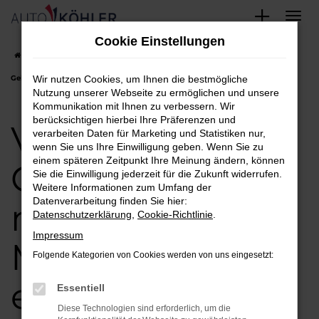
Zum
Cookie Einstellungen
Hauptinhalt
Startseite
München
VW
VW Crafter
VW Crafter
springen
Gebrauchtwagen-Angebote in München einfach finden und kaufen
Wir nutzen Cookies, um Ihnen die bestmögliche
Nutzung unserer Webseite zu ermöglichen und unsere
Kommunikation mit Ihnen zu verbessern. Wir
berücksichtigen hierbei Ihre Präferenzen und
VW Crafter
verarbeiten Daten für Marketing und Statistiken nur,
wenn Sie uns Ihre Einwilligung geben. Wenn Sie zu
einem späteren Zeitpunkt Ihre Meinung ändern, können
Gebrauchtwage
Sie die Einwilligung jederzeit für die Zukunft widerrufen.
Weitere Informationen zum Umfang der
Datenverarbeitung finden Sie hier:
n-Angebote in
Datenschutzerklärung
,
Cookie-Richtlinie
.
Impressum
München
Folgende Kategorien von Cookies werden von uns eingesetzt:
einfach finden
Essentiell
Diese Technologien sind erforderlich, um die