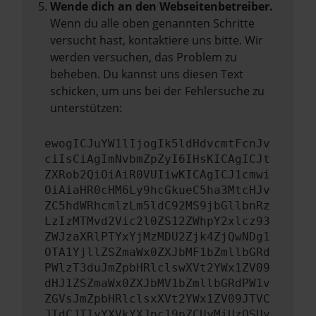
Wende dich an den Webseitenbetreiber.
Wenn du alle oben genannten Schritte
versucht hast, kontaktiere uns bitte. Wir
werden versuchen, das Problem zu
beheben. Du kannst uns diesen Text
schicken, um uns bei der Fehlersuche zu
unterstützen:
ewogICJuYW1lIjogIk5ldHdvcmtFcnJv
ciIsCiAgImNvbmZpZyI6IHsKICAgICJt
ZXRob2QiOiAiR0VUIiwKICAgICJ1cmwi
OiAiaHR0cHM6Ly9hcGkueC5ha3MtcHJv
ZC5hdWRhcmlzLm5ldC92MS9jbGllbnRz
LzIzMTMvd2Vic2l0ZS12ZWhpY2xlcz93
ZWJzaXRlPTYxYjMzMDU2Zjk4ZjQwNDg1
OTA1YjllZSZmaWx0ZXJbMF1bZmllbGRd
PWlzT3duJmZpbHRlclswXVt2YWx1ZV09
dHJ1ZSZmaWx0ZXJbMV1bZmllbGRdPW1v
ZGVsJmZpbHRlclsxXVt2YWx1ZV09JTVC
JTdCJTIyYXVkYXJpc19pZCUyMiUzQSUy