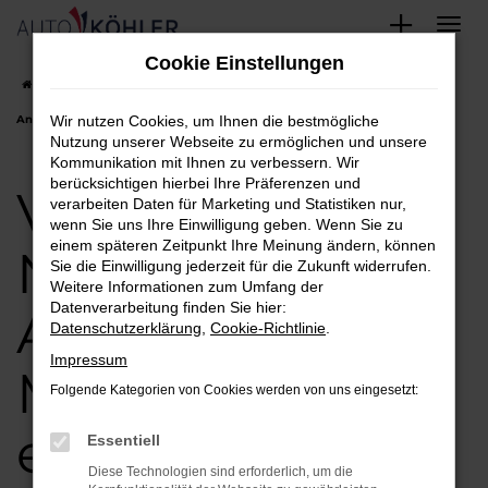
Zum
Cookie Einstellungen
Hauptinhalt
Startseite
München
VW
VW Crafter
VW Crafter Neuwagen-
springen
Angebote in München einfach finden und kaufen
Wir nutzen Cookies, um Ihnen die bestmögliche
Nutzung unserer Webseite zu ermöglichen und unsere
Kommunikation mit Ihnen zu verbessern. Wir
berücksichtigen hierbei Ihre Präferenzen und
VW Crafter
verarbeiten Daten für Marketing und Statistiken nur,
wenn Sie uns Ihre Einwilligung geben. Wenn Sie zu
einem späteren Zeitpunkt Ihre Meinung ändern, können
Neuwagen-
Sie die Einwilligung jederzeit für die Zukunft widerrufen.
Weitere Informationen zum Umfang der
Datenverarbeitung finden Sie hier:
Angebote in
Datenschutzerklärung
,
Cookie-Richtlinie
.
Impressum
München
Folgende Kategorien von Cookies werden von uns eingesetzt:
einfach finden
Essentiell
Diese Technologien sind erforderlich, um die