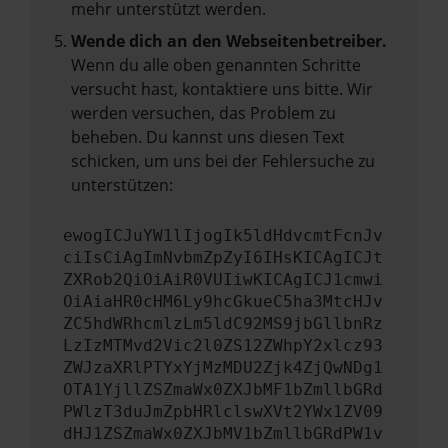
mehr unterstützt werden.
Wende dich an den Webseitenbetreiber.
Wenn du alle oben genannten Schritte
versucht hast, kontaktiere uns bitte. Wir
werden versuchen, das Problem zu
beheben. Du kannst uns diesen Text
schicken, um uns bei der Fehlersuche zu
unterstützen:
ewogICJuYW1lIjogIk5ldHdvcmtFcnJv
ciIsCiAgImNvbmZpZyI6IHsKICAgICJt
ZXRob2QiOiAiR0VUIiwKICAgICJ1cmwi
OiAiaHR0cHM6Ly9hcGkueC5ha3MtcHJv
ZC5hdWRhcmlzLm5ldC92MS9jbGllbnRz
LzIzMTMvd2Vic2l0ZS12ZWhpY2xlcz93
ZWJzaXRlPTYxYjMzMDU2Zjk4ZjQwNDg1
OTA1YjllZSZmaWx0ZXJbMF1bZmllbGRd
PWlzT3duJmZpbHRlclswXVt2YWx1ZV09
dHJ1ZSZmaWx0ZXJbMV1bZmllbGRdPW1v