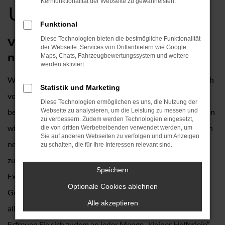
und kaufen
Kernfunktionalität der Webseite zu gewährleisten.
Funktional
Diese Technologien bieten die bestmögliche Funktionalität
VW Crafter Neuwagen – auf dem
der Webseite. Services von Drittanbietern wie Google
neuesten Stand in München
Maps, Chats, Fahrzeugbewertungssystem und weitere
werden aktiviert.
Wer in München oder Umgebung lebt, profitiert maßgeblich
Statistik und Marketing
von den guten Verkehrsanbindungen. Mobilität gelingt
Diese Technologien ermöglichen es uns, die Nutzung der
besonders komfortabel in einem VW Crafter Neuwagen, den
Webseite zu analysieren, um die Leistung zu messen und
zu verbessern. Zudem werden Technologien eingesetzt,
wir Ihnen zum günstigen Preis anbieten. Die Vorteile, die ein
die von dritten Werbetreibenden verwendet werden, um
Sie auf anderen Webseiten zu verfolgen und um Anzeigen
neues Fahrzeug in München bietet, sind vielfältig. Da ist
zu schalten, die für Ihre Interessen relevant sind.
zunächst einmal der Komfort, der natürlich mit den vielen
Speichern
Extras und Assistenten einhergeht. In der aktuellen
Optionale Cookies ablehnen
Generation bietet der VW Crafter Neuwagen so ziemlich
Alle akzeptieren
alles, was das Herz begehrt und gilt als rundum sicher.
Erfreuen Sie sich zudem an jeder Menge „kleiner Helferlein“,