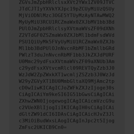
ZGVsJmZpbHRlclsxXVt2YWx1ZV09JTVC
JTdCJTIyYXVkYXJpc19pZCUyMiUzQSUy
MjViODNlMzc3OGE5YTUyMzAyNTAwMWQ2
MyUyMiU3RCU1RCZmaWx0ZXJbMV1bb3Bd
PUlOJmZpbHRlclsyXVtmaWVsZF09dXNh
Z2VTdGF0ZSZmaWx0ZXJbMl1bdmFsdWVd
PSU1QiUyMk5FVyUyMiU1RCZmaWx0ZXJb
Ml1bb3BdPUlOJnNvcnRbMF1bZmllbGRd
PWlzT3duJnNvcnRbMF1bb3JkZXJdPURF
U0Mmc29ydFsxXVtmaWVsZF09aXNUb3Am
c29ydFsxXVtvcmRlcl09REVTQyZzb3J0
WzJdW2ZpZWxkXT1wcmljZSZzb3J0WzJd
W29yZGVyXT1BU0MmbGltaXQ9MjAmc2tp
cD0wIiwKICAgICJoZWFkZXJzIjoge30s
CiAgICAiYm9keSI6IG51bGwsCiAgICAi
ZXhwZWN0IjogewogICAgICAicmVzcG9u
c2VUeXBlIjogIiIKICAgIH0sCiAgICAi
dGltZW91dCI6IDAsCiAgICAicHJvZ3Jl
c3MiOiBudWxsLAogICAgInJpc2t5Ijog
ZmFsc2UKICB9Cn0=