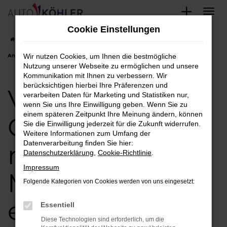
Zum
Cookie Einstellungen
Hauptinhalt
Startseite
München
VW
VW Golf
VW Golf Gebrauchtwagen-
springen
Angebote in München einfach finden und kaufen
Wir nutzen Cookies, um Ihnen die bestmögliche
Nutzung unserer Webseite zu ermöglichen und unsere
Kommunikation mit Ihnen zu verbessern. Wir
berücksichtigen hierbei Ihre Präferenzen und
VW Golf
verarbeiten Daten für Marketing und Statistiken nur,
wenn Sie uns Ihre Einwilligung geben. Wenn Sie zu
einem späteren Zeitpunkt Ihre Meinung ändern, können
Gebrauchtwage
Sie die Einwilligung jederzeit für die Zukunft widerrufen.
Weitere Informationen zum Umfang der
Datenverarbeitung finden Sie hier:
n-Angebote in
Datenschutzerklärung
,
Cookie-Richtlinie
.
Impressum
München
Folgende Kategorien von Cookies werden von uns eingesetzt:
einfach finden
Essentiell
Diese Technologien sind erforderlich, um die