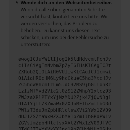
Wende dich an den Webseitenbetreiber.
Wenn du alle oben genannten Schritte
versucht hast, kontaktiere uns bitte. Wir
werden versuchen, das Problem zu
beheben. Du kannst uns diesen Text
schicken, um uns bei der Fehlersuche zu
unterstützen:
ewogICJuYW1lIjogIk5ldHdvcmtFcnJv
ciIsCiAgImNvbmZpZyI6IHsKICAgICJt
ZXRob2QiOiAiR0VUIiwKICAgICJ1cmwi
OiAiaHR0cHM6Ly9hcGkueC5ha3MtcHJv
ZC5hdWRhcmlzLm5ldC92MS9jbGllbnRz
LzIzMTMvd2Vic2l0ZS12ZWhpY2xlcz93
ZWJzaXRlPTYxYjMzMDU2Zjk4ZjQwNDg1
OTA1YjllZSZmaWx0ZXJbMF1bZmllbGRd
PWlzT3duJmZpbHRlclswXVt2YWx1ZV09
dHJ1ZSZmaWx0ZXJbMV1bZmllbGRdPW1v
ZGVsJmZpbHRlclsxXVt2YWx1ZV09JTVC
JTdCJTIyYXVkYXJpc19pZCUyMiUzQSUy