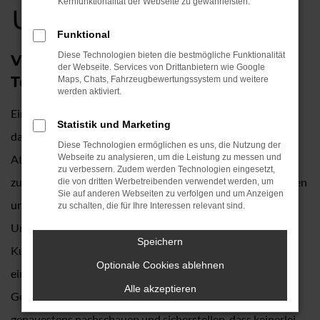
und kaufen
Kernfunktionalität der Webseite zu gewährleisten.
Funktional
Diese Technologien bieten die bestmögliche Funktionalität
VW Golf Gebrauchtwagen –
der Webseite. Services von Drittanbietern wie Google
Topqualität für München
Maps, Chats, Fahrzeugbewertungssystem und weitere
werden aktiviert.
Ein VW Golf Gebrauchtwagen ist eine erstklassige Wahl –
Statistik und Marketing
das gilt auch für München. Wir untermauern die
Diese Technologien ermöglichen es uns, die Nutzung der
Attraktivität, indem wir Ihnen eine erstklassige Qualität
Webseite zu analysieren, um die Leistung zu messen und
zu verbessern. Zudem werden Technologien eingesetzt,
zusichern. Auto Köhler ist seit rund 90 Jahren für Kundinnen
die von dritten Werbetreibenden verwendet werden, um
Sie auf anderen Webseiten zu verfolgen und um Anzeigen
und Kunden aus München und Umgebung tätig. Unser
zu schalten, die für Ihre Interessen relevant sind.
Unternehmen schreibt traditionelle Werte und eine enge
Speichern
Kundenbindung groß und legt enormen Wert auf
Optionale Cookies ablehnen
einwandfreie Fahrzeuge. In Bezug auf unsere VW Golf
Alle akzeptieren
Gebrauchtwagen bedeutet dies, dass wir vor dem Verkauf
genauestens nachschauen und sicherstellen, dass keinerlei